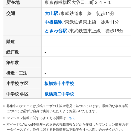
所在地
東京都板橋区大谷口上町２４－１
交通
大山駅
/東武鉄道東上線 徒歩11分
中板橋駅
/東武鉄道東上線 徒歩11分
ときわ台駅
/東武鉄道東上線 徒歩18分
階建
-
総戸数
-
築年数
-
構造・工法
-
小学校 学区
板橋第十小学校
中学校 学区
板橋第二中学校
募集中のクチコミは投稿ユーザの主観や意見に基づいています。最終的な事実確認
については必ずご自身で実施いただくようお願いいたします。
マンション情報に関するよくある質問は
こちら
本ページはYahoo!不動産への過去の掲載情報などから作成したマンション情報のデ
ータベースです。物件に関する最新情報は不動産会社へお問い合わせください。