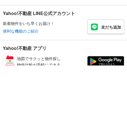
Yahoo!不動産 LINE公式アカウント
新着物件をいち早くお届け！
友だち追加
便利な機能のご紹介
Yahoo!不動産 アプリ
地図でサクッと物件探し
物件比較が手軽にできる
板橋区の不動産情報を探す
不動産・住宅
賃貸住宅
暮らしのお役立ち情報
新築マンション
マンションカタログ
中古マンション
教えて！住まいの先生
Yahoo!不動産
Yahoo! JAPAN
新築一戸建て
中古一戸建て