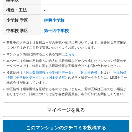
構造・工法
-
小学校 学区
伊興小学校
中学校 学区
第十四中学校
募集中のクチコミは投稿ユーザの主観や意見に基づいています。最終的な事実確認
については必ずご自身で実施いただくようお願いいたします。
マンション情報に関するよくある質問は
こちら
本ページはYahoo!不動産への過去の掲載情報などから作成したマンション情報のデ
ータベースです。物件に関する最新情報は不動産会社へお問い合わせください。
検索結果は
「国土数値情報（小学校区データ）」（国土交通省）
および
「国土数値
情報（中学校区データ）」（国土交通省）
の通学区域データをもとに、LINEヤフー
株式会社が提示しています。
学区情報は通学区域を証明するものではありません。通学区域は正確でない場合が
ありますので、詳細については必ず各教育委員会、各市町村にお問合せください。
マイページを見る
このマンションのクチコミを投稿する