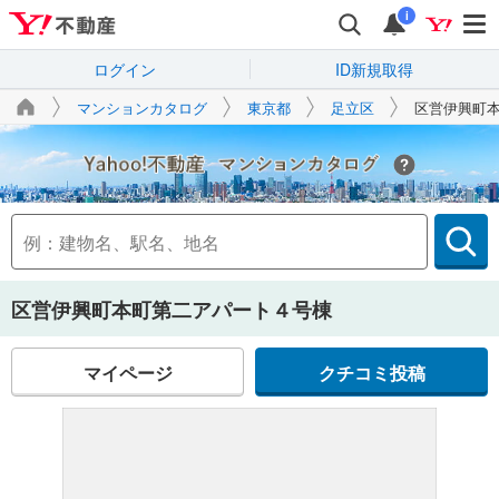
i
ログイン
ID新規取得
マンションカタログ
東京都
足立区
区営伊興町
Yahoo!不動産
区営伊興町本町第二アパート４号棟
マイページ
クチコミ投稿