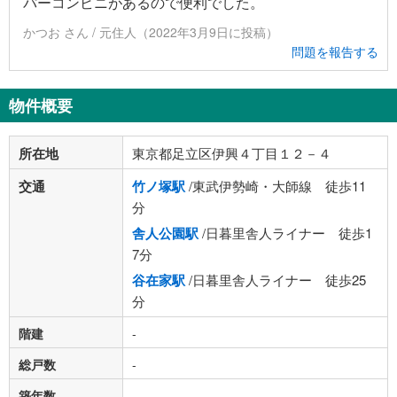
パーコンビニがあるので便利でした。
かつお さん / 元住人（2022年3月9日に投稿）
問題を報告する
物件概要
所在地
東京都足立区伊興４丁目１２－４
交通
竹ノ塚駅
/東武伊勢崎・大師線 徒歩11
分
舎人公園駅
/日暮里舎人ライナー 徒歩1
7分
谷在家駅
/日暮里舎人ライナー 徒歩25
分
階建
-
総戸数
-
築年数
-