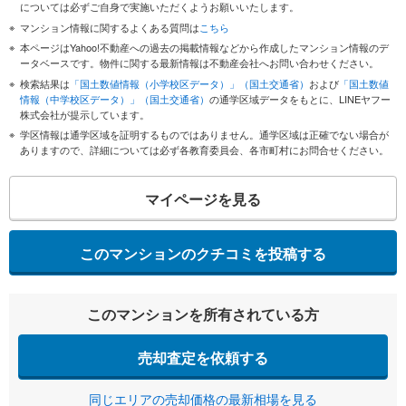
については必ずご自身で実施いただくようお願いいたします。
マンション情報に関するよくある質問は
こちら
本ページはYahoo!不動産への過去の掲載情報などから作成したマンション情報のデ
ータベースです。物件に関する最新情報は不動産会社へお問い合わせください。
検索結果は
「国土数値情報（小学校区データ）」（国土交通省）
および
「国土数値
情報（中学校区データ）」（国土交通省）
の通学区域データをもとに、LINEヤフー
株式会社が提示しています。
学区情報は通学区域を証明するものではありません。通学区域は正確でない場合が
ありますので、詳細については必ず各教育委員会、各市町村にお問合せください。
マイページを見る
このマンションのクチコミを投稿する
このマンションを所有されている方
売却査定を依頼する
同じエリアの売却価格の最新相場を見る