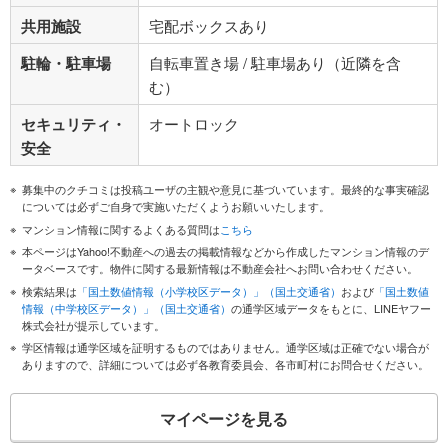
共用施設
宅配ボックスあり
駐輪・駐車場
自転車置き場 / 駐車場あり（近隣を含
む）
セキュリティ・
オートロック
安全
募集中のクチコミは投稿ユーザの主観や意見に基づいています。最終的な事実確認
については必ずご自身で実施いただくようお願いいたします。
マンション情報に関するよくある質問は
こちら
本ページはYahoo!不動産への過去の掲載情報などから作成したマンション情報のデ
ータベースです。物件に関する最新情報は不動産会社へお問い合わせください。
検索結果は
「国土数値情報（小学校区データ）」（国土交通省）
および
「国土数値
情報（中学校区データ）」（国土交通省）
の通学区域データをもとに、LINEヤフー
株式会社が提示しています。
学区情報は通学区域を証明するものではありません。通学区域は正確でない場合が
ありますので、詳細については必ず各教育委員会、各市町村にお問合せください。
マイページを見る