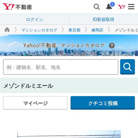
i
ログイン
ID新規取得
マンションカタログ
東京都
練馬区
メゾンドル
Yahoo!不動産
メゾンドルミエール
マイページ
クチコミ投稿