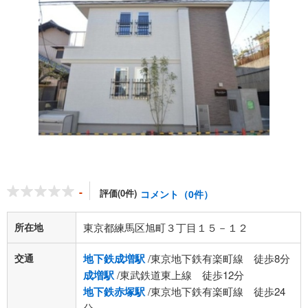
-
評価(0件)
コメント（0件）
所在地
東京都練馬区旭町３丁目１５－１２
交通
地下鉄成増駅
/東京地下鉄有楽町線 徒歩8分
成増駅
/東武鉄道東上線 徒歩12分
地下鉄赤塚駅
/東京地下鉄有楽町線 徒歩24
分