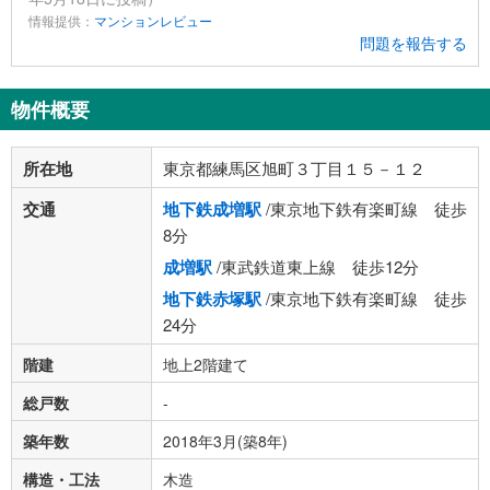
情報提供：
マンションレビュー
問題を報告する
物件概要
所在地
東京都練馬区旭町３丁目１５－１２
交通
地下鉄成増駅
/東京地下鉄有楽町線 徒歩
8分
成増駅
/東武鉄道東上線 徒歩12分
地下鉄赤塚駅
/東京地下鉄有楽町線 徒歩
24分
階建
地上2階建て
総戸数
-
築年数
2018年3月(築8年)
構造・工法
木造