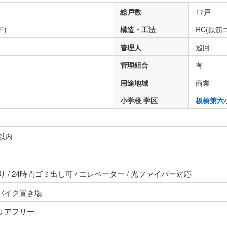
総戸数
17戸
年)
構造・工法
RC(鉄筋
管理人
巡回
管理組合
有
用途地域
商業
小学校 学区
板橋第六
以内
 / 24時間ゴミ出し可 / エレベーター / 光ファイバー対応
 バイク置き場
バリアフリー