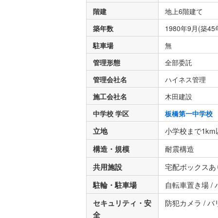
階建
地上6階建て
築年数
1980年9月(築45
駐車場
無
管理形態
全部委託
管理会社名
ハイネス管理
施工会社名
木田建設
中学校 学区
板橋第一中学校
立地
小学校まで1km
構造・規模
耐震構造
共用施設
宅配ボックスあり
駐輪・駐車場
自転車置き場 /
セキュリティ・安
防犯カメラ / 
全