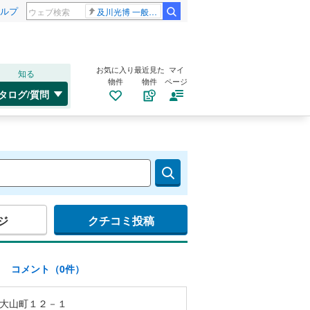
ルプ
及川光博 一般女性
お気に入り
最近見た
マイ
知る
物件
物件
ページ
タログ/質問
ジ
クチコミ投稿
)
コメント（0件）
大山町１２－１