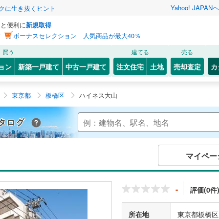
Yahoo! JAPAN
ヘ
トクに生き抜くヒント
っと便利に
新規取得
ン
ボーナスセレクション 人気商品が最大40％
買う
建てる
売る
ョン
新築一戸建て
中古一戸建て
注文住宅
土地
売却査定
カ
東京都
板橋区
ハイネス大山
Yahoo!不動産 マンションカタログ
マイペー
-
評価(0件
所在地
東京都板橋区