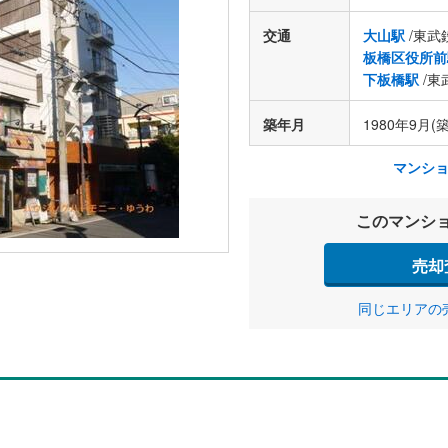
交通
大山駅
/東武
板橋区役所前
下板橋駅
/東
築年月
1980年9月(築
マンシ
このマンシ
売却
同じエリアの