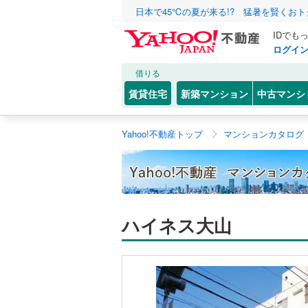
日本で45℃の夏が来る!? 猛暑を賢くお
IDでも
ログイ
借りる
賃貸住宅
新築マンション
中古マンシ
Yahoo!不動産トップ
マンションカタログ
ハイネス大山