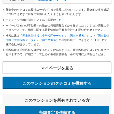
募集中のクチコミは投稿ユーザの主観や意見に基づいています。最終的な事実確認
については必ずご自身で実施いただくようお願いいたします。
マンション情報に関するよくある質問は
こちら
本ページはYahoo!不動産への過去の掲載情報などから作成したマンション情報のデ
ータベースです。物件に関する最新情報は不動産会社へお問い合わせください。
検索結果は
「国土数値情報（小学校区データ）」（国土交通省）
および
「国土数値
情報（中学校区データ）」（国土交通省）
の通学区域データをもとに、LINEヤフー
株式会社が提示しています。
学区情報は通学区域を証明するものではありません。通学区域は正確でない場合が
ありますので、詳細については必ず各教育委員会、各市町村にお問合せください。
マイページを見る
このマンションのクチコミを投稿する
このマンションを所有されている方
売却査定を依頼する