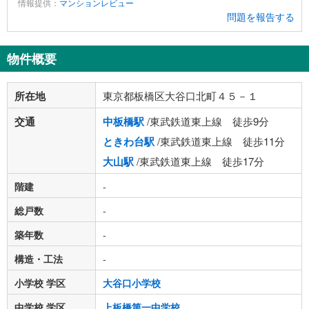
情報提供：
マンションレビュー
問題を報告する
物件概要
所在地
東京都板橋区大谷口北町４５－１
交通
中板橋駅
/東武鉄道東上線 徒歩9分
ときわ台駅
/東武鉄道東上線 徒歩11分
大山駅
/東武鉄道東上線 徒歩17分
階建
-
総戸数
-
築年数
-
構造・工法
-
小学校 学区
大谷口小学校
中学校 学区
上板橋第一中学校