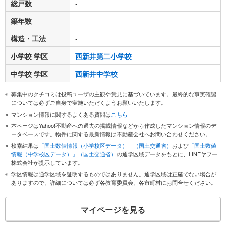
総戸数
-
築年数
-
構造・工法
-
小学校 学区
西新井第二小学校
中学校 学区
西新井中学校
募集中のクチコミは投稿ユーザの主観や意見に基づいています。最終的な事実確認
については必ずご自身で実施いただくようお願いいたします。
マンション情報に関するよくある質問は
こちら
本ページはYahoo!不動産への過去の掲載情報などから作成したマンション情報のデ
ータベースです。物件に関する最新情報は不動産会社へお問い合わせください。
検索結果は
「国土数値情報（小学校区データ）」（国土交通省）
および
「国土数値
情報（中学校区データ）」（国土交通省）
の通学区域データをもとに、LINEヤフー
株式会社が提示しています。
学区情報は通学区域を証明するものではありません。通学区域は正確でない場合が
ありますので、詳細については必ず各教育委員会、各市町村にお問合せください。
マイページを見る