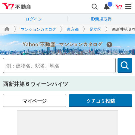
i
ログイン
ID新規取得
マンションカタログ
東京都
足立区
西新井第６
Yahoo!不動産
西新井第６ウィーンハイツ
マイページ
クチコミ投稿