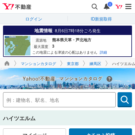
i
ログイン
ID新規取得
地震情報
8月6日7時18分
ごろ発生
熊本県天草・芦北地方
震源地
3
最大震度
この地震による津波の心配はありません
詳細
マンションカタログ
東京都
練馬区
ハイツエル
Yahoo!不動産
ハイツエルム