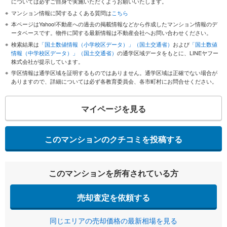
については必ずご自身で実施いただくようお願いいたします。
マンション情報に関するよくある質問は
こちら
本ページはYahoo!不動産への過去の掲載情報などから作成したマンション情報のデ
ータベースです。物件に関する最新情報は不動産会社へお問い合わせください。
検索結果は
「国土数値情報（小学校区データ）」（国土交通省）
および
「国土数値
情報（中学校区データ）」（国土交通省）
の通学区域データをもとに、LINEヤフー
株式会社が提示しています。
学区情報は通学区域を証明するものではありません。通学区域は正確でない場合が
ありますので、詳細については必ず各教育委員会、各市町村にお問合せください。
マイページを見る
このマンションのクチコミを投稿する
このマンションを所有されている方
売却査定を依頼する
同じエリアの売却価格の最新相場を見る