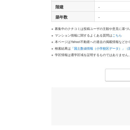
階建
-
築年数
-
募集中のクチコミは投稿ユーザの主観や意見に基づ
マンション情報に関するよくある質問は
こちら
本ページはYahoo!不動産への過去の掲載情報な
検索結果は
「国土数値情報（小学校区データ）」（
学区情報は通学区域を証明するものではありません