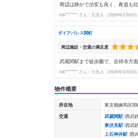
周辺は静かで治安も良く、夜道も
tok******** さん / 元住人（2026年3月
ダイアパレス関町
周辺施設・交通の満足度
武蔵関駅まで徒歩圏で、吉祥寺方
tok******** さん / 元住人（2026年3月
物件概要
所在地
東京都練馬区関
交通
武蔵関駅
/西武
東伏見駅
/西武
上石神井駅
/西