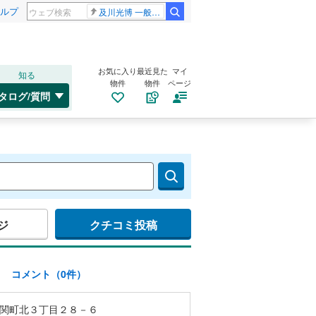
ルプ
及川光博 一般女性
お気に入り
最近見た
マイ
知る
物件
物件
ページ
タログ/質問
ジ
クチコミ投稿
)
コメント（0件）
関町北３丁目２８－６