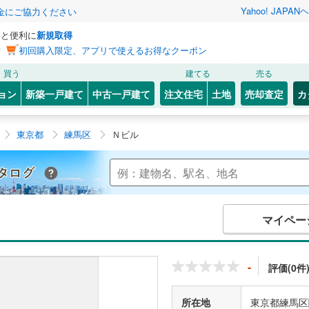
Yahoo! JAPAN
ヘ
金にご協力ください
っと便利に
新規取得
ン
初回購入限定、アプリで使えるお得なクーポン
買う
建てる
売る
ョン
新築一戸建て
中古一戸建て
注文住宅
土地
売却査定
カ
東京都
練馬区
Ｎビル
Yahoo!不動産 マンションカタログ
マイペー
-
評価(0件
所在地
東京都練馬区