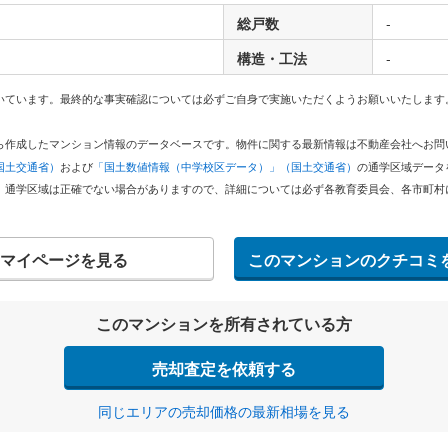
総戸数
-
構造・工法
-
いています。最終的な事実確認については必ずご自身で実施いただくようお願いいたします
どから作成したマンション情報のデータベースです。物件に関する最新情報は不動産会社へお
国土交通省）
および
「国土数値情報（中学校区データ）」（国土交通省）
の通学区域データ
。通学区域は正確でない場合がありますので、詳細については必ず各教育委員会、各市町村
マイページを見る
このマンションのクチコミ
このマンションを所有されている方
売却査定を依頼する
同じエリアの売却価格の最新相場を見る