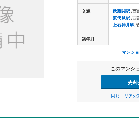
交通
武蔵関駅
/西
東伏見駅
/西
上石神井駅
/
築年月
-
マンシ
このマンシ
売却
同じエリアの