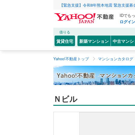
【緊急支援】令和8年熊本地震 緊急支援募
IDでも
ログイ
借りる
賃貸住宅
新築マンション
中古マンシ
Yahoo!不動産トップ
マンションカタログ
Ｎビル