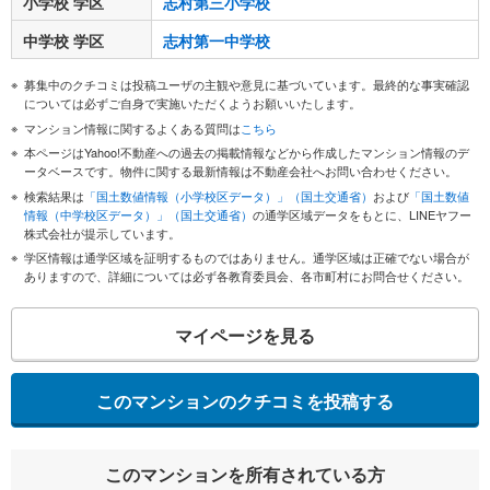
小学校 学区
志村第三小学校
中学校 学区
志村第一中学校
募集中のクチコミは投稿ユーザの主観や意見に基づいています。最終的な事実確認
については必ずご自身で実施いただくようお願いいたします。
マンション情報に関するよくある質問は
こちら
本ページはYahoo!不動産への過去の掲載情報などから作成したマンション情報のデ
ータベースです。物件に関する最新情報は不動産会社へお問い合わせください。
検索結果は
「国土数値情報（小学校区データ）」（国土交通省）
および
「国土数値
情報（中学校区データ）」（国土交通省）
の通学区域データをもとに、LINEヤフー
株式会社が提示しています。
学区情報は通学区域を証明するものではありません。通学区域は正確でない場合が
ありますので、詳細については必ず各教育委員会、各市町村にお問合せください。
マイページを見る
このマンションのクチコミを投稿する
このマンションを所有されている方