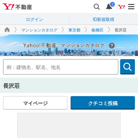
i
ログイン
ID新規取得
マンションカタログ
東京都
板橋区
長沢荘
Yahoo!不動産
長沢荘
マイページ
クチコミ投稿