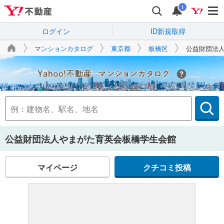
i
ログイン
ID新規取得
マンションカタログ
東京都
板橋区
公益財団法
Yahoo!不動産
公益財団法人やまがた育英会板橋学生会館
マイページ
クチコミ投稿