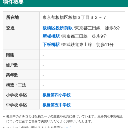
物件概要
所在地
東京都板橋区板橋３丁目３２－７
交通
板橋区役所前駅
/東京都三田線 徒歩8分
新板橋駅
/東京都三田線 徒歩9分
下板橋駅
/東武鉄道東上線 徒歩11分
階建
-
総戸数
-
築年数
-
構造・工法
-
小学校 学区
板橋第四小学校
中学校 学区
板橋第五中学校
募集中のクチコミは投稿ユーザの主観や意見に基づいています。最終的な事実確認
については必ずご自身で実施いただくようお願いいたします。
マンション情報に関するよくある質問は
こちら