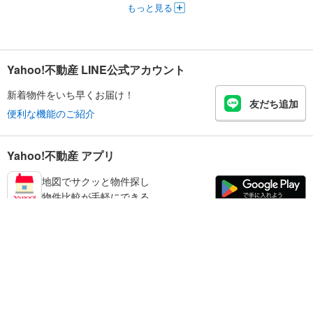
もっと見る
Yahoo!不動産 LINE公式アカウント
新着物件をいち早くお届け！
友だち追加
便利な機能のご紹介
Yahoo!不動産 アプリ
地図でサクッと物件探し
物件比較が手軽にできる
板橋区の不動産情報を探す
不動産・住宅
賃貸住宅
暮らしのお役立ち情報
新築マンション
マンションカタログ
中古マンション
教えて！住まいの先生