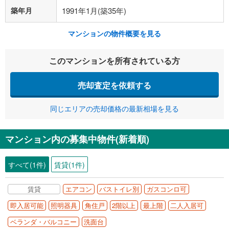
築年月
1991年1月(築35年)
マンションの物件概要を見る
このマンションを所有されている方
売却査定を依頼する
同じエリアの売却価格の最新相場を見る
マンション内の募集中物件(新着順)
すべて(1件)
賃貸(1件)
賃貸
エアコン
バストイレ別
ガスコンロ可
即入居可能
照明器具
角住戸
2階以上
最上階
二人入居可
ベランダ・バルコニー
洗面台