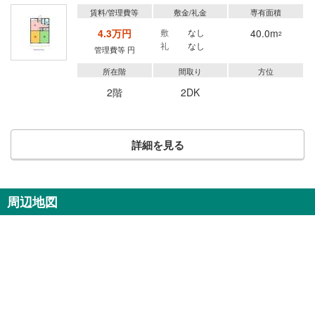
賃料/管理費等
敷金/礼金
専有面積
4.3万円
敷
なし
40.0m
2
礼
なし
管理費等 円
所在階
間取り
方位
2階
2DK
詳細を見る
周辺地図