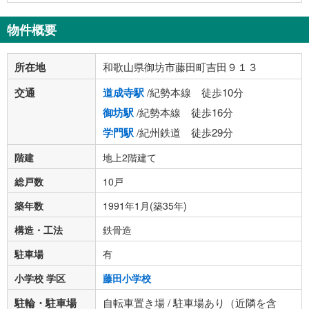
物件概要
所在地
和歌山県御坊市藤田町吉田９１３
交通
道成寺駅
/紀勢本線 徒歩10分
御坊駅
/紀勢本線 徒歩16分
学門駅
/紀州鉄道 徒歩29分
階建
地上2階建て
総戸数
10戸
築年数
1991年1月(築35年)
構造・工法
鉄骨造
駐車場
有
小学校 学区
藤田小学校
駐輪・駐車場
自転車置き場 / 駐車場あり（近隣を含