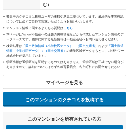
む）
募集中のクチコミは投稿ユーザの主観や意見に基づいています。最終的な事実確認
については必ずご自身で実施いただくようお願いいたします。
マンション情報に関するよくある質問は
こちら
本ページはYahoo!不動産への過去の掲載情報などから作成したマンション情報のデ
ータベースです。物件に関する最新情報は不動産会社へお問い合わせください。
検索結果は
「国土数値情報（小学校区データ）」（国土交通省）
および
「国土数値
情報（中学校区データ）」（国土交通省）
の通学区域データをもとに、LINEヤフー
株式会社が提示しています。
学区情報は通学区域を証明するものではありません。通学区域は正確でない場合が
ありますので、詳細については必ず各教育委員会、各市町村にお問合せください。
マイページを見る
このマンションのクチコミを投稿する
このマンションを所有されている方