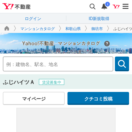
i
ログイン
ID新規取得
マンションカタログ
和歌山県
御坊市
ふじハイ
Yahoo!不動産
ふじハイツＡ
賃貸募集中
マイページ
クチコミ投稿