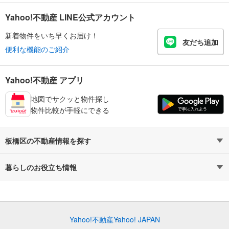
Yahoo!不動産 LINE公式アカウント
新着物件をいち早くお届け！
友だち追加
便利な機能のご紹介
Yahoo!不動産 アプリ
地図でサクッと物件探し
物件比較が手軽にできる
板橋区の不動産情報を探す
不動産・住宅
賃貸住宅
暮らしのお役立ち情報
新築マンション
マンションカタログ
中古マンション
教えて！住まいの先生
Yahoo!不動産
Yahoo! JAPAN
新築一戸建て
中古一戸建て