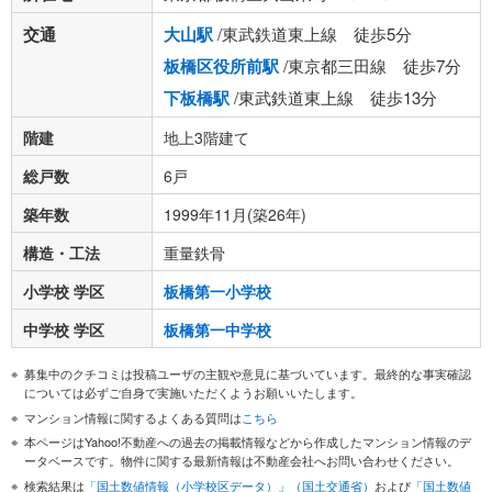
交通
大山駅
/東武鉄道東上線 徒歩5分
板橋区役所前駅
/東京都三田線 徒歩7分
下板橋駅
/東武鉄道東上線 徒歩13分
階建
地上3階建て
総戸数
6戸
築年数
1999年11月(築26年)
構造・工法
重量鉄骨
小学校 学区
板橋第一小学校
中学校 学区
板橋第一中学校
募集中のクチコミは投稿ユーザの主観や意見に基づいています。最終的な事実確認
については必ずご自身で実施いただくようお願いいたします。
マンション情報に関するよくある質問は
こちら
本ページはYahoo!不動産への過去の掲載情報などから作成したマンション情報のデ
ータベースです。物件に関する最新情報は不動産会社へお問い合わせください。
検索結果は
「国土数値情報（小学校区データ）」（国土交通省）
および
「国土数値