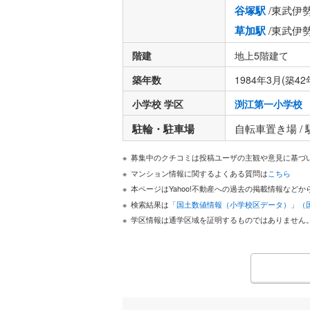
谷塚駅
/東武伊
草加駅
/東武伊
階建
地上5階建て
築年数
1984年3月(築42
小学校 学区
渕江第一小学校
駐輪・駐車場
自転車置き場 /
募集中のクチコミは投稿ユーザの主観や意見に基づ
マンション情報に関するよくある質問は
こちら
本ページはYahoo!不動産への過去の掲載情報な
検索結果は
「国土数値情報（小学校区データ）」（
学区情報は通学区域を証明するものではありません