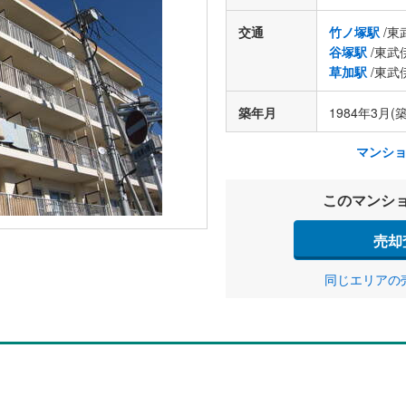
交通
竹ノ塚駅
/東
谷塚駅
/東武
草加駅
/東武
築年月
1984年3月(築
マンシ
このマンシ
売却
同じエリアの