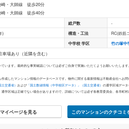
勢崎・大師線 徒歩20分
勢崎・大師線 徒歩40分
総戸数
-
年)
構造・工法
RC(鉄筋
中学校 学区
竹の塚中
 駐車場あり（近隣を含む）
いています。最終的な事実確認については必ずご自身で実施いただくようお願いいたします
どから作成したマンション情報のデータベースです。物件に関する最新情報は不動産会社へお
国土交通省）
および
「国土数値情報（中学校区データ）」（国土交通省）
の通学区域データ
。通学区域は正確でない場合がありますので、詳細については必ず各教育委員会、各市町村
マイページを見る
このマンションのクチコミ