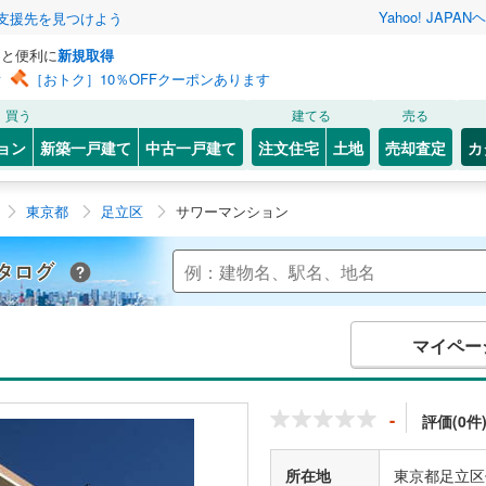
Yahoo! JAPAN
ヘ
支援先を見つけよう
っと便利に
新規取得
ン
［おトク］10％OFFクーポンあります
買う
建てる
売る
ョン
新築一戸建て
中古一戸建て
注文住宅
土地
売却査定
カ
東京都
足立区
サワーマンション
Yahoo!不動産 マンションカタログ
マイペー
-
評価(0件
所在地
東京都足立区