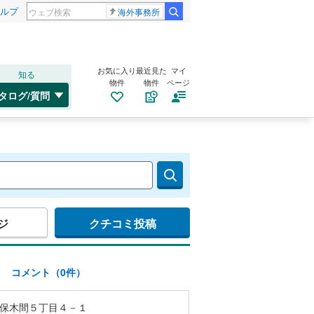
ルプ
海外事務所
お気に入り
最近見た
マイ
知る
物件
物件
ページ
タログ/質問
ジ
クチコミ投稿
)
コメント（0件）
保木間５丁目４－１