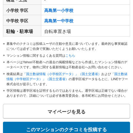
小学校 学区
高島第一小学校
中学校 学区
高島第一中学校
駐輪・駐車場
自転車置き場
募集中のクチコミは投稿ユーザの主観や意見に基づいています。最終的な事実確認
については必ずご自身で実施いただくようお願いいたします。
マンション情報に関するよくある質問は
こちら
本ページはYahoo!不動産への過去の掲載情報などから作成したマンション情報のデ
ータベースです。物件に関する最新情報は不動産会社へお問い合わせください。
検索結果は
「国土数値情報（小学校区データ）」（国土交通省）
および
「国土数値
情報（中学校区データ）」（国土交通省）
の通学区域データをもとに、LINEヤフー
株式会社が提示しています。
学区情報は通学区域を証明するものではありません。通学区域は正確でない場合が
ありますので、詳細については必ず各教育委員会、各市町村にお問合せください。
マイページを見る
このマンションのクチコミを投稿する