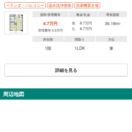
ベランダ・バルコニー
温水洗浄便座
洗濯機置き場
賃料/管理費等
敷金/礼金
専有面積
8.7万円
敷
8.7万円
36.18m
2
礼
8.7万円
管理費等 0.3万円
所在階
間取り
方位
1階
1LDK
東
詳細を見る
周辺地図