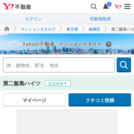
i
ログイン
ID新規取得
マンションカタログ
東京都
板橋区
第二飯島ハ
Yahoo!不動産
第二飯島ハイツ
賃貸募集中
マイページ
クチコミ投稿