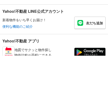
Yahoo!不動産 LINE公式アカウント
新着物件をいち早くお届け！
友だち追加
便利な機能のご紹介
Yahoo!不動産 アプリ
地図でサクッと物件探し
物件比較が手軽にできる
板橋区の不動産情報を探す
不動産・住宅
賃貸住宅
暮らしのお役立ち情報
新築マンション
マンションカタログ
中古マンション
教えて！住まいの先生
Yahoo!不動産
Yahoo! JAPAN
新築一戸建て
中古一戸建て