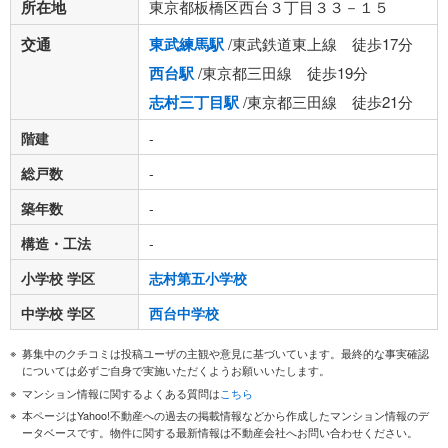
所在地
東京都板橋区西台３丁目３３－１５
交通
東武練馬駅
/東武鉄道東上線 徒歩17分
西台駅
/東京都三田線 徒歩19分
志村三丁目駅
/東京都三田線 徒歩21分
階建
-
総戸数
-
築年数
-
構造・工法
-
小学校 学区
志村第五小学校
中学校 学区
西台中学校
募集中のクチコミは投稿ユーザの主観や意見に基づいています。最終的な事実確認
については必ずご自身で実施いただくようお願いいたします。
マンション情報に関するよくある質問は
こちら
本ページはYahoo!不動産への過去の掲載情報などから作成したマンション情報のデ
ータベースです。物件に関する最新情報は不動産会社へお問い合わせください。