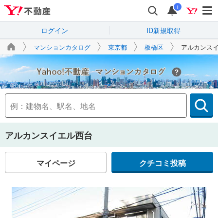
i
ログイン
ID新規取得
マンションカタログ
東京都
板橋区
アルカンス
Yahoo!不動産
アルカンスイエル西台
マイページ
クチコミ投稿