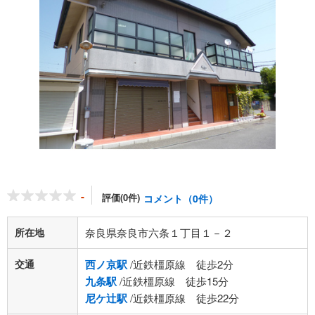
-
評価(0件)
コメント（0件）
所在地
奈良県奈良市六条１丁目１－２
交通
西ノ京駅
/近鉄橿原線 徒歩2分
九条駅
/近鉄橿原線 徒歩15分
尼ケ辻駅
/近鉄橿原線 徒歩22分