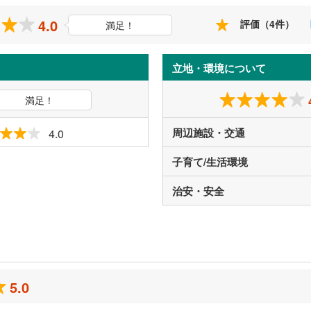
4.0
評価（4件）
満足！
立地・環境について
満足！
周辺施設・交通
4.0
子育て/生活環境
治安・安全
ミ
5.0