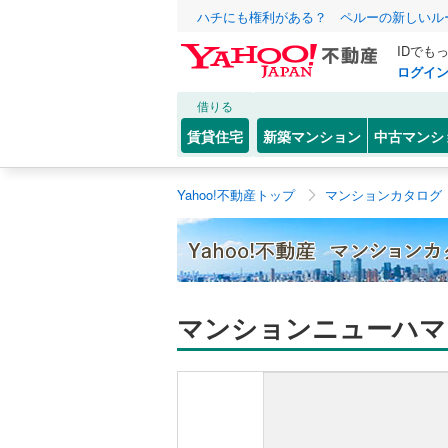
ハチにも権利がある？ ペルーの新しいル
IDでも
ログイ
借りる
賃貸住宅
新築マンション
中古マンシ
Yahoo!不動産トップ
マンションカタログ
マンションニューハマ