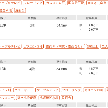
ケーブルテレビ
フローリング
ガスコンロ可
即入居可能
南向き（南東
機置き場
洗面台
間取り
所在階
専有面積
敷金/礼金
2LDK
5階
54.5m
敷
4.8万円
2
礼
9.6万円
ケーブルテレビ
ガスコンロ可
南向き（南東・南西含む）
2階以上
二人
間取り
所在階
専有面積
敷金/礼金
2LDK
4階
54.5m
敷
4.8万円
2
礼
9.6万円
トイレ別
クローゼット
ケーブルテレビ
フローリング
ガスコンロ可
バルコニー
温水洗浄便座
洗濯機置き場
洗面台
間取り
所在階
専有面積
敷金/礼金