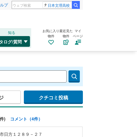
ルプ
日本文理高校
お気に入り
最近見た
マイ
知る
物件
物件
ページ
タログ/質問
ジ
クチコミ投稿
件)
コメント（4件）
市日方１２８９－２７