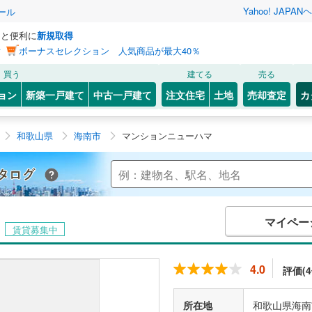
Yahoo! JAPAN
ヘ
ール
っと便利に
新規取得
ン
ボーナスセレクション 人気商品が最大40％
買う
建てる
売る
ョン
新築一戸建て
中古一戸建て
注文住宅
土地
売却査定
カ
和歌山県
海南市
マンションニューハマ
Yahoo!不動産 マンションカタログ
マイペー
賃貸募集中
4.0
評価(4
所在地
和歌山県海南