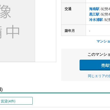
交通
海南駅
/紀勢
黒江駅
/紀勢
冷水浦駅
/紀
築年月
-
マンシ
このマンシ
売却
同じエリアの
)
賃貸(4件)