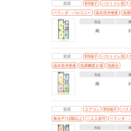
賃貸
BS端子
バストイレ別
ベランダ・バルコニー
温水洗浄便座
洗濯
方位
南
賃貸
BS端子
バストイレ別
温水洗浄便座
洗濯機置き場
洗面台
方位
南
賃貸
エアコン
BS端子
バス
角住戸
2階以上
二人入居可
ベランダ・
方位