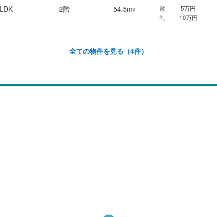
2LDK
2階
54.5m
敷
5万円
2
礼
10万円
全ての物件を見る
（4件）