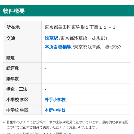
物件概要
所在地
東京都墨田区東駒形１丁目１１－３
交通
浅草駅
/東京都浅草線 徒歩8分
本所吾妻橋駅
/東京都浅草線 徒歩9分
階建
-
総戸数
-
築年数
-
構造・工法
-
小学校 学区
外手小学校
中学校 学区
本所中学校
募集中のクチコミは投稿ユーザの主観や意見に基づいています。最終的な事実確認
については必ずご自身で実施いただくようお願いいたします。
マンション情報に関するよくある質問は
こちら