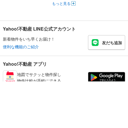
もっと見る
Yahoo!不動産 LINE公式アカウント
新着物件をいち早くお届け！
友だち追加
便利な機能のご紹介
Yahoo!不動産 アプリ
地図でサクッと物件探し
物件比較が手軽にできる
墨田区の不動産情報を探す
不動産・住宅
賃貸住宅
暮らしのお役立ち情報
新築マンション
マンションカタログ
中古マンション
教えて！住まいの先生