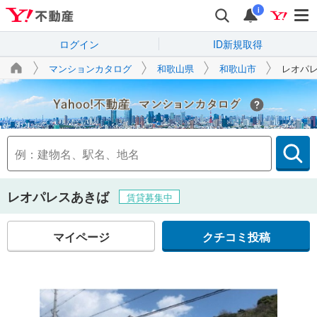
i
ログイン
ID新規取得
マンションカタログ
和歌山県
和歌山市
レオパ
Yahoo!不動産
レオパレスあきば
賃貸募集中
マイページ
クチコミ投稿