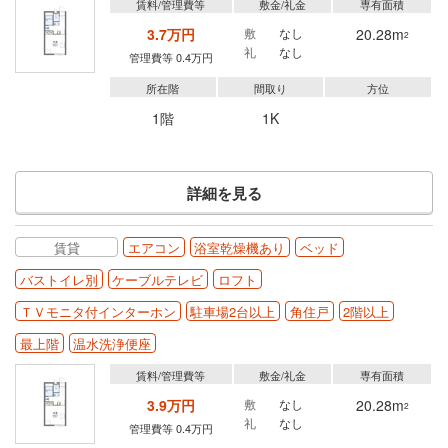
賃料/管理費等
敷金/礼金
専有面積
3.7万円
敷
なし
20.28m
2
礼
なし
管理費等 0.4万円
所在階
間取り
方位
1階
1K
詳細を見る
賃貸
エアコン
浴室乾燥機あり
ベッド
バストイレ別
ケーブルテレビ
ロフト
ＴＶモニタ付インターホン
駐車場2台以上
角住戸
2階以上
最上階
温水洗浄便座
賃料/管理費等
敷金/礼金
専有面積
3.9万円
敷
なし
20.28m
2
礼
なし
管理費等 0.4万円