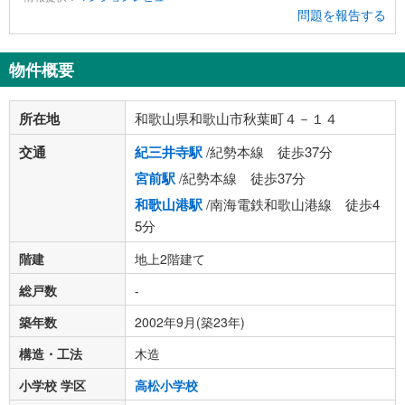
問題を報告する
物件概要
所在地
和歌山県和歌山市秋葉町４－１４
交通
紀三井寺駅
/紀勢本線 徒歩37分
宮前駅
/紀勢本線 徒歩37分
和歌山港駅
/南海電鉄和歌山港線 徒歩4
5分
階建
地上2階建て
総戸数
-
築年数
2002年9月(築23年)
構造・工法
木造
小学校 学区
高松小学校