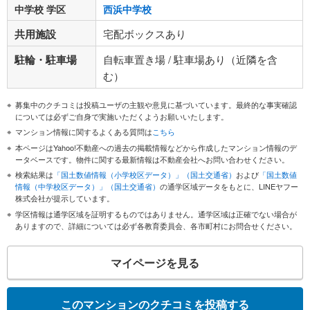
中学校 学区
西浜中学校
共用施設
宅配ボックスあり
駐輪・駐車場
自転車置き場 / 駐車場あり（近隣を含
む）
募集中のクチコミは投稿ユーザの主観や意見に基づいています。最終的な事実確認
については必ずご自身で実施いただくようお願いいたします。
マンション情報に関するよくある質問は
こちら
本ページはYahoo!不動産への過去の掲載情報などから作成したマンション情報のデ
ータベースです。物件に関する最新情報は不動産会社へお問い合わせください。
検索結果は
「国土数値情報（小学校区データ）」（国土交通省）
および
「国土数値
情報（中学校区データ）」（国土交通省）
の通学区域データをもとに、LINEヤフー
株式会社が提示しています。
学区情報は通学区域を証明するものではありません。通学区域は正確でない場合が
ありますので、詳細については必ず各教育委員会、各市町村にお問合せください。
マイページを見る
このマンションのクチコミを投稿する