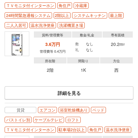
ＴＶモニタ付インターホン
角住戸
冷蔵庫
24時間緊急通報システム
2階以上
システムキッチン
最上階
二人入居可
温水洗浄便座
洗濯機置き場
賃料/管理費等
敷金/礼金
専有面積
3.6万円
敷
なし
20.2m
2
礼
なし
管理費等 0.4万円
所在階
間取り
方位
2階
1K
西
詳細を見る
賃貸
エアコン
浴室乾燥機あり
ベッド
バストイレ別
ケーブルテレビ
ロフト
ＴＶモニタ付インターホン
駐車場2台以上
角住戸
温水洗浄便座