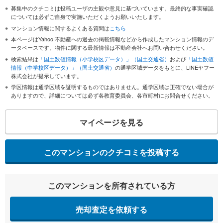
募集中のクチコミは投稿ユーザの主観や意見に基づいています。最終的な事実確認
については必ずご自身で実施いただくようお願いいたします。
マンション情報に関するよくある質問は
こちら
本ページはYahoo!不動産への過去の掲載情報などから作成したマンション情報のデ
ータベースです。物件に関する最新情報は不動産会社へお問い合わせください。
検索結果は
「国土数値情報（小学校区データ）」（国土交通省）
および
「国土数値
情報（中学校区データ）」（国土交通省）
の通学区域データをもとに、LINEヤフー
株式会社が提示しています。
学区情報は通学区域を証明するものではありません。通学区域は正確でない場合が
ありますので、詳細については必ず各教育委員会、各市町村にお問合せください。
マイページを見る
このマンションのクチコミを投稿する
このマンションを所有されている方
売却査定を依頼する