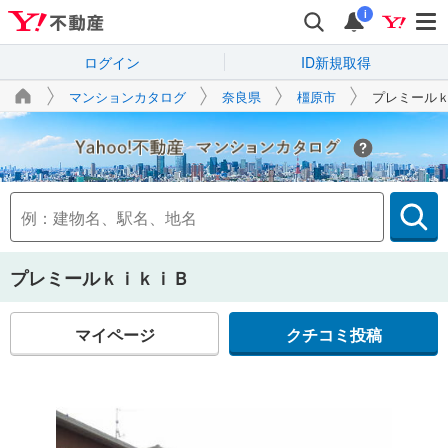
i
ログイン
ID新規取得
マンションカタログ
奈良県
橿原市
プレミール
Yahoo!不動産
プレミールｋｉｋｉＢ
マイページ
クチコミ投稿