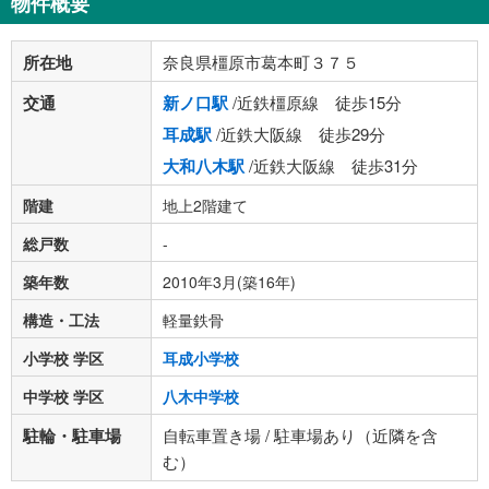
物件概要
所在地
奈良県橿原市葛本町３７５
交通
新ノ口駅
/近鉄橿原線 徒歩15分
耳成駅
/近鉄大阪線 徒歩29分
大和八木駅
/近鉄大阪線 徒歩31分
階建
地上2階建て
総戸数
-
築年数
2010年3月(築16年)
構造・工法
軽量鉄骨
小学校 学区
耳成小学校
中学校 学区
八木中学校
駐輪・駐車場
自転車置き場 / 駐車場あり（近隣を含
む）