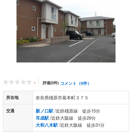
-
評価(0件)
コメント（0件）
所在地
奈良県橿原市葛本町３７５
交通
新ノ口駅
/近鉄橿原線 徒歩15分
耳成駅
/近鉄大阪線 徒歩29分
大和八木駅
/近鉄大阪線 徒歩31分