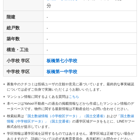
分
階建
-
総戸数
-
築年数
-
構造・工法
-
小学校 学区
板橋第七小学校
中学校 学区
板橋第一中学校
募集中のクチコミは投稿ユーザの主観や意見に基づいています。最終的な事実確認
については必ずご自身で実施いただくようお願いいたします。
マンション情報に関するよくある質問は
こちら
本ページはYahoo!不動産への過去の掲載情報などから作成したマンション情報のデ
ータベースです。物件に関する最新情報は不動産会社へお問い合わせください。
検索結果は
「国土数値情報（小学校区データ）」（国土交通省）
および
「国土数値
情報（中学校区データ）」（国土交通省）
の通学区域データをもとに、LINEヤフー
株式会社が提示しています。
学区情報は通学区域を証明するものではありません。通学区域は正確でない場合が
ありますので、詳細については必ず各教育委員会、各市町村にお問合せください。