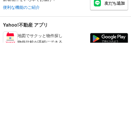
友だち追加
便利な機能のご紹介
Yahoo!不動産 アプリ
地図でサクッと物件探し
物件比較が手軽にできる
板橋区の不動産情報を探す
不動産・住宅
賃貸住宅
暮らしのお役立ち情報
新築マンション
マンションカタログ
中古マンション
教えて！住まいの先生
Yahoo!不動産
Yahoo! JAPAN
新築一戸建て
中古一戸建て
プライバシーポリシー
プライバシーセンター
注文住宅
土地
規約
掲載希望の方へ
免責事項
ご意見・ご要望
ヘルプ