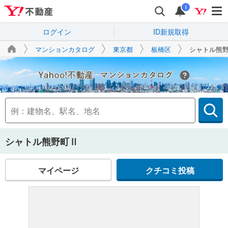
i
ログイン
ID新規取得
マンションカタログ
東京都
板橋区
シャトル熊
Yahoo!不動産
シャトル熊野町Ⅱ
マイページ
クチコミ投稿