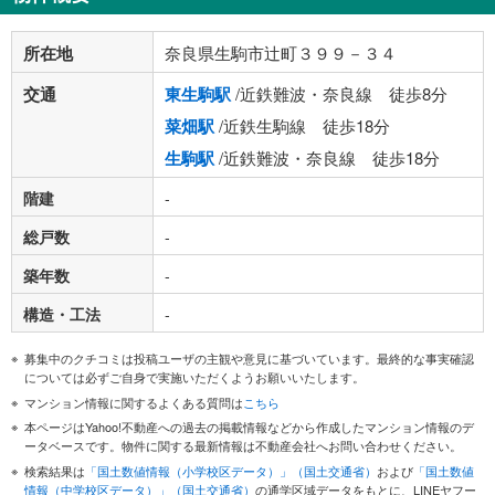
所在地
奈良県生駒市辻町３９９－３４
交通
東生駒駅
/近鉄難波・奈良線 徒歩8分
菜畑駅
/近鉄生駒線 徒歩18分
生駒駅
/近鉄難波・奈良線 徒歩18分
階建
-
総戸数
-
築年数
-
構造・工法
-
募集中のクチコミは投稿ユーザの主観や意見に基づいています。最終的な事実確認
については必ずご自身で実施いただくようお願いいたします。
マンション情報に関するよくある質問は
こちら
本ページはYahoo!不動産への過去の掲載情報などから作成したマンション情報のデ
ータベースです。物件に関する最新情報は不動産会社へお問い合わせください。
検索結果は
「国土数値情報（小学校区データ）」（国土交通省）
および
「国土数値
情報（中学校区データ）」（国土交通省）
の通学区域データをもとに、LINEヤフー