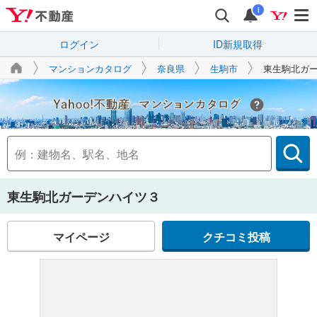
i
ログイン
ID新規取得
マンションカタログ
奈良県
生駒市
東生駒北ガ
Yahoo!不動産
東生駒北ガーデンハイツ３
マイページ
クチコミ投稿