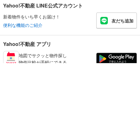
Yahoo!不動産 LINE公式アカウント
新着物件をいち早くお届け！
友だち追加
便利な機能のご紹介
Yahoo!不動産 アプリ
地図でサクッと物件探し
物件比較が手軽にできる
生駒市の不動産情報を探す
不動産・住宅
賃貸住宅
暮らしのお役立ち情報
新築マンション
マンションカタログ
中古マンション
教えて！住まいの先生
Yahoo!不動産
Yahoo! JAPAN
新築一戸建て
中古一戸建て
プライバシーポリシー
プライバシーセンター