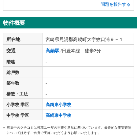
問題を報告する
物件概要
所在地
宮崎県児湯郡高鍋町大字蚊口浦９－１
交通
高鍋駅
/日豊本線 徒歩3分
階建
-
総戸数
-
築年数
-
構造・工法
-
小学校 学区
高鍋東小学校
中学校 学区
高鍋東中学校
募集中のクチコミは投稿ユーザの主観や意見に基づいています。最終的な事実確認
については必ずご自身で実施いただくようお願いいたします。