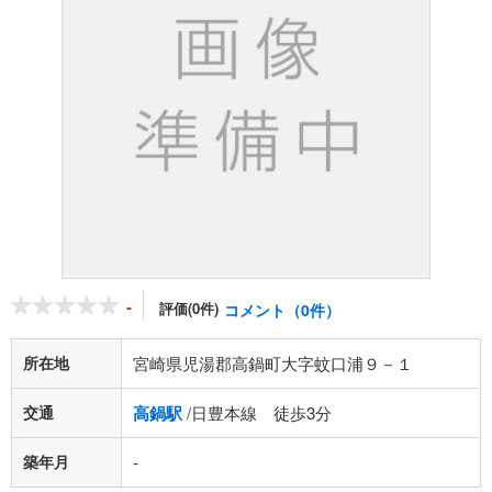
-
評価(0件)
コメント（0件）
所在地
宮崎県児湯郡高鍋町大字蚊口浦９－１
交通
高鍋駅
/日豊本線 徒歩3分
築年月
-