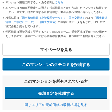
マンション情報に関するよくある質問は
こちら
本ページはYahoo!不動産への過去の掲載情報などから作成したマンション情報のデ
ータベースです。物件に関する最新情報は不動産会社へお問い合わせください。
検索結果は
「国土数値情報（小学校区データ）」（国土交通省）
および
「国土数値
情報（中学校区データ）」（国土交通省）
の通学区域データをもとに、LINEヤフー
株式会社が提示しています。
学区情報は通学区域を証明するものではありません。通学区域は正確でない場合が
ありますので、詳細については必ず各教育委員会、各市町村にお問合せください。
マイページを見る
このマンションのクチコミを投稿する
このマンションを所有されている方
売却査定を依頼する
同じエリアの売却価格の最新相場を見る