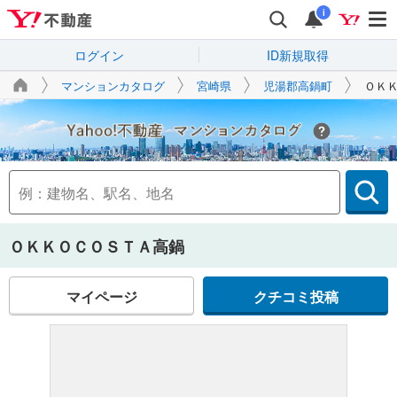
i
ログイン
ID新規取得
マンションカタログ
宮崎県
児湯郡高鍋町
ＯＫ
Yahoo!不動産
ＯＫＫＯＣＯＳＴＡ高鍋
マイページ
クチコミ投稿