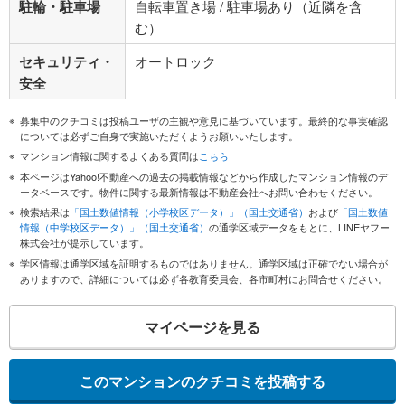
駐輪・駐車場
自転車置き場 / 駐車場あり（近隣を含
む）
セキュリティ・
オートロック
安全
募集中のクチコミは投稿ユーザの主観や意見に基づいています。最終的な事実確認
については必ずご自身で実施いただくようお願いいたします。
マンション情報に関するよくある質問は
こちら
本ページはYahoo!不動産への過去の掲載情報などから作成したマンション情報のデ
ータベースです。物件に関する最新情報は不動産会社へお問い合わせください。
検索結果は
「国土数値情報（小学校区データ）」（国土交通省）
および
「国土数値
情報（中学校区データ）」（国土交通省）
の通学区域データをもとに、LINEヤフー
株式会社が提示しています。
学区情報は通学区域を証明するものではありません。通学区域は正確でない場合が
ありますので、詳細については必ず各教育委員会、各市町村にお問合せください。
マイページを見る
このマンションのクチコミを投稿する