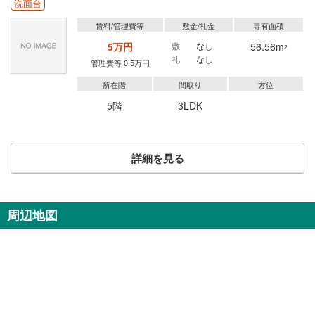
洗面台
賃料/管理費等
敷金/礼金
専有面積
5万円
敷
なし
56.56m
2
礼
なし
管理費等 0.5万円
所在階
間取り
方位
5階
3LDK
詳細を見る
周辺地図