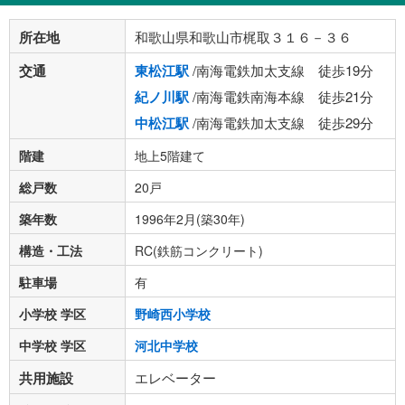
所在地
和歌山県和歌山市梶取３１６－３６
交通
東松江駅
/南海電鉄加太支線 徒歩19分
紀ノ川駅
/南海電鉄南海本線 徒歩21分
中松江駅
/南海電鉄加太支線 徒歩29分
階建
地上5階建て
総戸数
20戸
築年数
1996年2月(築30年)
構造・工法
RC(鉄筋コンクリート)
駐車場
有
小学校 学区
野崎西小学校
中学校 学区
河北中学校
共用施設
エレベーター