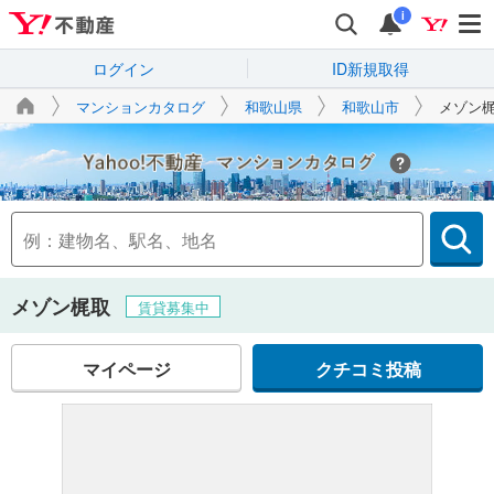
i
ログイン
ID新規取得
マンションカタログ
和歌山県
和歌山市
メゾン
Yahoo!不動産
メゾン梶取
賃貸募集中
マイページ
クチコミ投稿