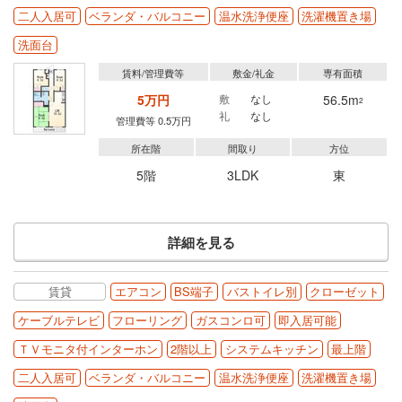
二人入居可
ベランダ・バルコニー
温水洗浄便座
洗濯機置き場
洗面台
賃料/管理費等
敷金/礼金
専有面積
5万円
敷
なし
56.5m
2
礼
なし
管理費等 0.5万円
所在階
間取り
方位
5階
3LDK
東
詳細を見る
賃貸
エアコン
BS端子
バストイレ別
クローゼット
ケーブルテレビ
フローリング
ガスコンロ可
即入居可能
ＴＶモニタ付インターホン
2階以上
システムキッチン
最上階
二人入居可
ベランダ・バルコニー
温水洗浄便座
洗濯機置き場