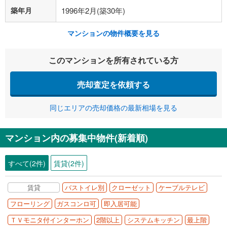
築年月
1996年2月(築30年)
マンションの物件概要を見る
このマンションを所有されている方
売却査定を依頼する
同じエリアの売却価格の最新相場を見る
マンション内の募集中物件(新着順)
すべて(2件)
賃貸(2件)
賃貸
バストイレ別
クローゼット
ケーブルテレビ
フローリング
ガスコンロ可
即入居可能
ＴＶモニタ付インターホン
2階以上
システムキッチン
最上階