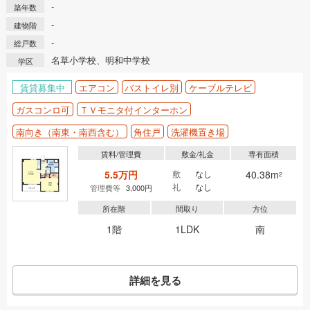
-
築年数
-
建物階
-
総戸数
名草小学校、明和中学校
学区
賃貸募集中
エアコン
バストイレ別
ケーブルテレビ
ガスコンロ可
ＴＶモニタ付インターホン
南向き（南東・南西含む）
角住戸
洗濯機置き場
賃料/管理費
敷金/礼金
専有面積
5.5万円
敷
なし
40.38m
2
礼
なし
管理費等
3,000円
所在階
間取り
方位
1階
1LDK
南
詳細を見る