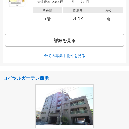
礼
5万円
管理費等
3,000円
所在階
間取り
方位
1階
2LDK
南
詳細を見る
全ての募集中物件を見る
ロイヤルガーデン西浜