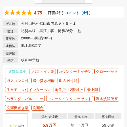
4.75
評価(4件)
コメント（4件）
和歌山県和歌山市内原９７８－１
所在地
紀勢本線「黒江」駅 徒歩26分 他
交通
2008年6月(築18年)
築年数
地上2階建て
建物階
-
総戸数
明和中学校
学区
賃貸募集中
バストイレ別
カウンターキッチン
クローゼット
ガスコンロ可
追い焚き機能
即入居可能
ＴＶモニタ付インターホン
角住戸
2階以上
最上階
ベランダ・バルコニー
ウォークインクローゼット
温水洗浄便座
洗濯機置き場
洗面台
賃料/管理費
敷金/礼金
専有面積
5.9万円
敷
1万円
59.0m
2