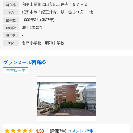
和歌山県和歌山市紀三井寺７９７－２
所在地
紀勢本線「紀三井寺」駅 徒歩10分 他
交通
1999年3月(築27年)
築年数
地上3階建て
建物階
-
総戸数
名草小学校、明和中学校
学区
グランメール西高松
中古販売中
4.33
評価(3件)
コメント（2件）