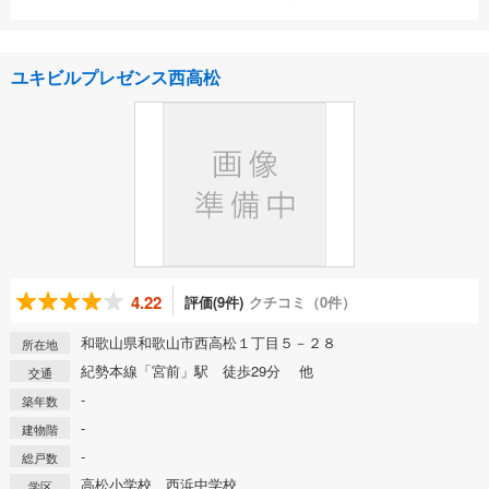
ユキビルプレゼンス西高松
4.22
評価(9件)
クチコミ（0件）
和歌山県和歌山市西高松１丁目５－２８
所在地
紀勢本線「宮前」駅 徒歩29分 他
交通
-
築年数
-
建物階
-
総戸数
高松小学校、西浜中学校
学区