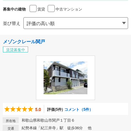
賃貸
中古マンション
募集中の建物
並び替え
メゾンクレール関戸
賃貸募集中
5.0
評価(5件)
コメント（5件）
和歌山県和歌山市関戸１丁目６
所在地
紀勢本線「紀三井寺」駅 徒歩36分 他
交通