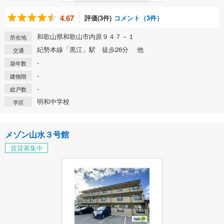
4.67
評価(3件)
コメント（3件）
和歌山県和歌山市内原９４７－１
所在地
紀勢本線「黒江」駅 徒歩26分 他
交通
-
築年数
-
建物階
-
総戸数
明和中学校
学区
メゾン山水３号館
賃貸募集中