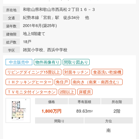
和歌山県和歌山市西高松２丁目１６－３
所在地
紀勢本線「宮前」駅 徒歩34分 他
交通
2001年6月(築25年)
築年数
地上5階建て
建物階
18戸
総戸数
雑賀小学校、西浜中学校
学区
中古販売中
物件画像有り
間取り図あり
リビングダイニング15畳以上
対面キッチン
食器洗い乾燥機
ＩＨクッキングヒーター
角住戸
南向き（南東・南西含む）
ＴＶモニタ付インターホン
2階以上
床暖房
価格
専有面積
所在階
1,800万円
89.63m
2階
2
間取り
方位
南