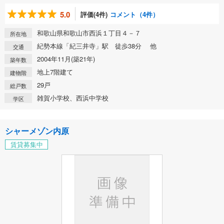
5.0
評価(4件)
コメント（4件）
和歌山県和歌山市西浜１丁目４－７
所在地
紀勢本線「紀三井寺」駅 徒歩38分 他
交通
2004年11月(築21年)
築年数
地上7階建て
建物階
29戸
総戸数
雑賀小学校、西浜中学校
学区
シャーメゾン内原
賃貸募集中