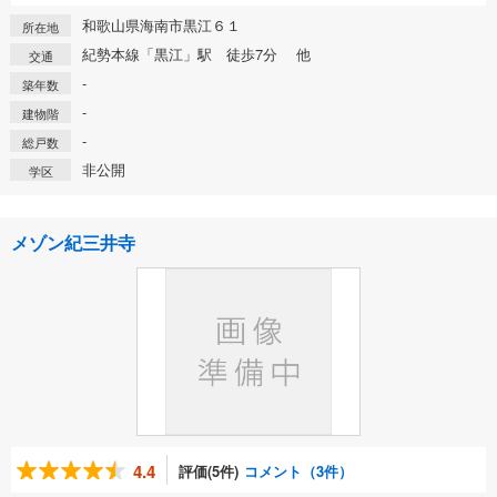
和歌山県海南市黒江６１
所在地
紀勢本線「黒江」駅 徒歩7分 他
交通
-
築年数
-
建物階
-
総戸数
非公開
学区
メゾン紀三井寺
4.4
評価(5件)
コメント（3件）