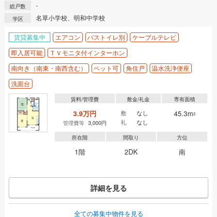
-
総戸数
名草小学校、明和中学校
学区
賃貸募集中
エアコン
バストイレ別
ケーブルテレビ
即入居可能
ＴＶモニタ付インターホン
南向き（南東・南西含む）
ペット可
角住戸
温水洗浄便座
洗面台
賃料/管理費
敷金/礼金
専有面積
3.9万円
敷
なし
45.3m
2
礼
なし
管理費等
3,000円
所在階
間取り
方位
1階
2DK
南
詳細を見る
全ての募集中物件を見る