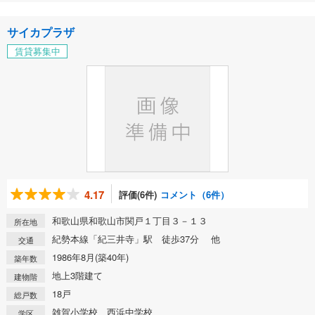
サイカプラザ
賃貸募集中
4.17
評価(6件)
コメント（6件）
和歌山県和歌山市関戸１丁目３－１３
所在地
紀勢本線「紀三井寺」駅 徒歩37分 他
交通
1986年8月(築40年)
築年数
地上3階建て
建物階
18戸
総戸数
雑賀小学校、西浜中学校
学区