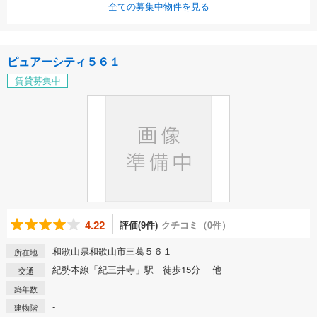
全ての募集中物件を見る
ピュアーシティ５６１
賃貸募集中
4.22
評価(9件)
クチコミ（0件）
和歌山県和歌山市三葛５６１
所在地
紀勢本線「紀三井寺」駅 徒歩15分 他
交通
-
築年数
-
建物階