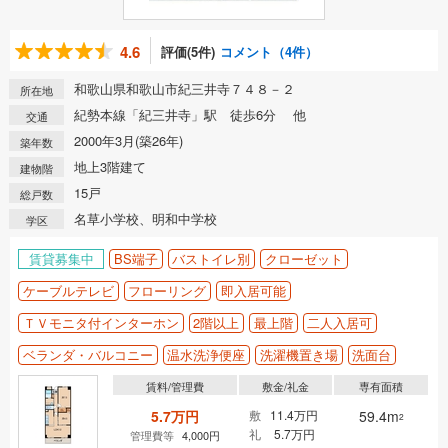
4.6
評価(5件)
コメント（4件）
和歌山県和歌山市紀三井寺７４８－２
所在地
紀勢本線「紀三井寺」駅 徒歩6分 他
交通
2000年3月(築26年)
築年数
地上3階建て
建物階
15戸
総戸数
名草小学校、明和中学校
学区
賃貸募集中
BS端子
バストイレ別
クローゼット
ケーブルテレビ
フローリング
即入居可能
ＴＶモニタ付インターホン
2階以上
最上階
二人入居可
ベランダ・バルコニー
温水洗浄便座
洗濯機置き場
洗面台
賃料/管理費
敷金/礼金
専有面積
5.7万円
敷
11.4万円
59.4m
2
礼
5.7万円
管理費等
4,000円