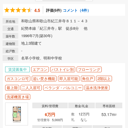
4.5
評価(6件)
コメント（4件）
和歌山県和歌山市紀三井寺８１１－４３
所在地
紀勢本線「紀三井寺」駅 徒歩8分 他
交通
1996年7月(築30年)
築年数
地上3階建て
建物階
-
総戸数
名草小学校、明和中学校
学区
賃貸募集中
エアコン
バストイレ別
フローリング
ガスコンロ可
追い焚き機能
即入居可能
角住戸
2階以上
最上階
二人入居可
ベランダ・バルコニー
温水洗浄便座
洗濯機置き場
賃料/管理費
敷金/礼金
専有面積
6万円
敷
12万円
53.17m
2
礼
なし
管理費等
5,000円