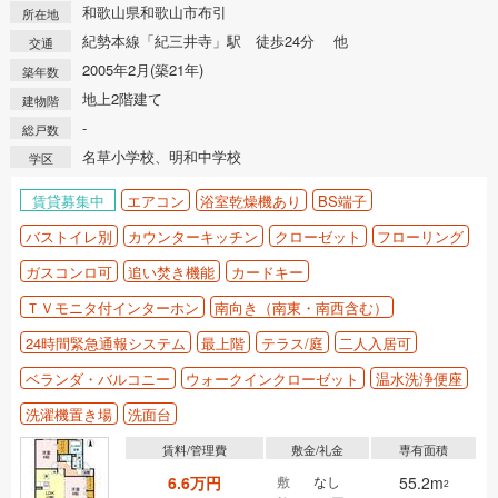
和歌山県和歌山市布引
所在地
紀勢本線「紀三井寺」駅 徒歩24分 他
交通
2005年2月(築21年)
築年数
地上2階建て
建物階
-
総戸数
名草小学校、明和中学校
学区
賃貸募集中
エアコン
浴室乾燥機あり
BS端子
バストイレ別
カウンターキッチン
クローゼット
フローリング
ガスコンロ可
追い焚き機能
カードキー
ＴＶモニタ付インターホン
南向き（南東・南西含む）
24時間緊急通報システム
最上階
テラス/庭
二人入居可
ベランダ・バルコニー
ウォークインクローゼット
温水洗浄便座
洗濯機置き場
洗面台
賃料/管理費
敷金/礼金
専有面積
6.6万円
敷
なし
55.2m
2