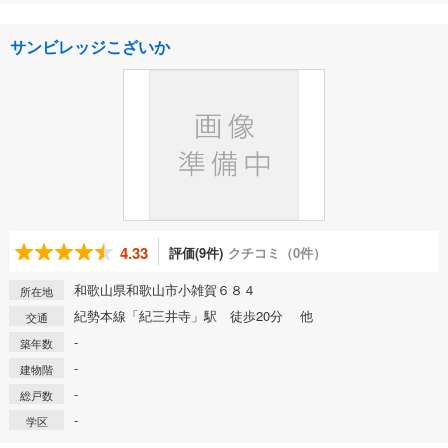
サンビレッジこざいか
4.33
評価(9件)
クチコミ（0件）
和歌山県和歌山市小雑賀６８４
所在地
紀勢本線「紀三井寺」駅 徒歩20分 他
交通
-
築年数
-
建物階
-
総戸数
-
学区