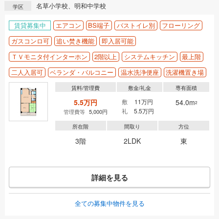
名草小学校、明和中学校
学区
賃貸募集中
エアコン
BS端子
バストイレ別
フローリング
ガスコンロ可
追い焚き機能
即入居可能
ＴＶモニタ付インターホン
2階以上
システムキッチン
最上階
二人入居可
ベランダ・バルコニー
温水洗浄便座
洗濯機置き場
賃料/管理費
敷金/礼金
専有面積
5.5万円
敷
11万円
54.0m
2
礼
5.5万円
管理費等
5,000円
所在階
間取り
方位
3階
2LDK
東
詳細を見る
全ての募集中物件を見る