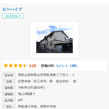
ビーハイブ
賃貸募集中
4.25
評価(4件)
コメント（3件）
和歌山県和歌山市和歌浦東２丁目２－１
所在地
紀勢本線「紀三井寺」駅 徒歩23分 他
交通
1993年3月(築33年)
築年数
地上2階建て
建物階
8戸
総戸数
和歌浦小学校、明和中学校
学区