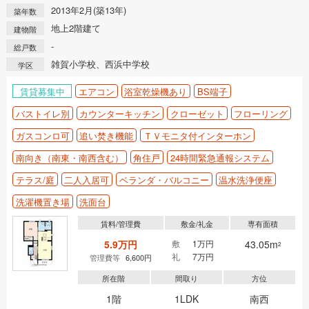
2013年2月(築13年)
築年数
地上2階建て
建物階
-
総戸数
雑賀小学校、西浜中学校
学区
賃貸募集中
エアコン
浴室乾燥機あり
BS端子
バストイレ別
カウンターキッチン
クローゼット
フローリング
ガスコンロ可
追い焚き機能
ＴＶモニタ付インターホン
南向き（南東・南西含む）
角住戸
24時間緊急通報システム
テラス/庭
二人入居可
ベランダ・バルコニー
温水洗浄便座
洗濯機置き場
洗面台
賃料/管理費
敷金/礼金
専有面積
5.9万円
敷
1万円
43.05m
2
礼
7万円
管理費等
6,600円
所在階
間取り
方位
1階
1LDK
南西