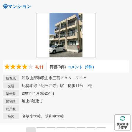
栄マンション
4.11
評価(9件)
コメント（9件）
和歌山県和歌山市三葛２８５－２２８
所在地
紀勢本線「紀三井寺」駅 徒歩11分 他
交通
2001年1月(築25年)
築年数
地上3階建て
建物階
-
総戸数
名草小学校、明和中学校
学区
検索条件
を変更