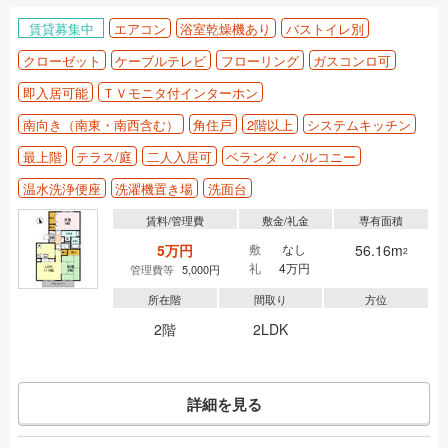
賃貸募集中
エアコン
浴室乾燥機あり
バストイレ別
クローゼット
ケーブルテレビ
フローリング
ガスコンロ可
即入居可能
ＴＶモニタ付インターホン
南向き（南東・南西含む）
角住戸
2階以上
システムキッチン
最上階
テラス/庭
二人入居可
ベランダ・バルコニー
温水洗浄便座
洗濯機置き場
洗面台
賃料/管理費
敷金/礼金
専有面積
5万円
敷
なし
56.16m
2
礼
4万円
管理費等
5,000円
所在階
間取り
方位
2階
2LDK
詳細を見る