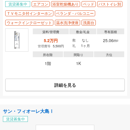
賃貸募集中
エアコン
浴室乾燥機あり
ベッド
バストイレ別
ＴＶモニタ付インターホン
ベランダ・バルコニー
ウォークインクローゼット
温水洗浄便座
洗面台
賃料/管理費
敷金/礼金
専有面積
5.2万円
敷
なし
25.06m
2
礼
1ヶ月
管理費等
5,500円
所在階
間取り
方位
1階
1K
詳細を見る
サン・フィオーレ大島Ⅰ
賃貸募集中