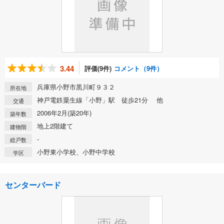
3.44
評価(9件)
コメント（9件）
兵庫県小野市黒川町９３２
所在地
神戸電鉄粟生線「小野」駅 徒歩21分 他
交通
2006年2月(築20年)
築年数
地上2階建て
建物階
-
総戸数
小野東小学校、小野中学校
学区
センターバード