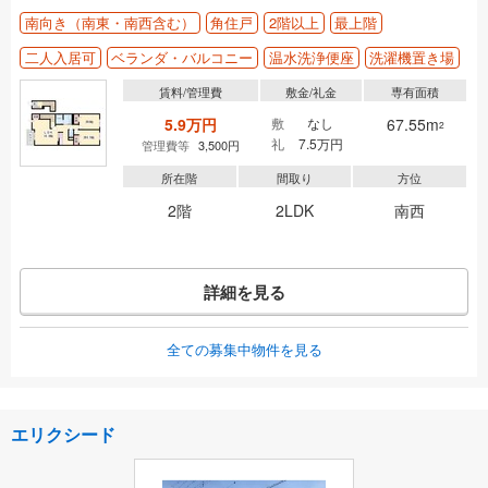
南向き（南東・南西含む）
角住戸
2階以上
最上階
二人入居可
ベランダ・バルコニー
温水洗浄便座
洗濯機置き場
賃料/管理費
敷金/礼金
専有面積
5.9万円
敷
なし
67.55m
2
礼
7.5万円
管理費等
3,500円
所在階
間取り
方位
2階
2LDK
南西
詳細を見る
全ての募集中物件を見る
エリクシード