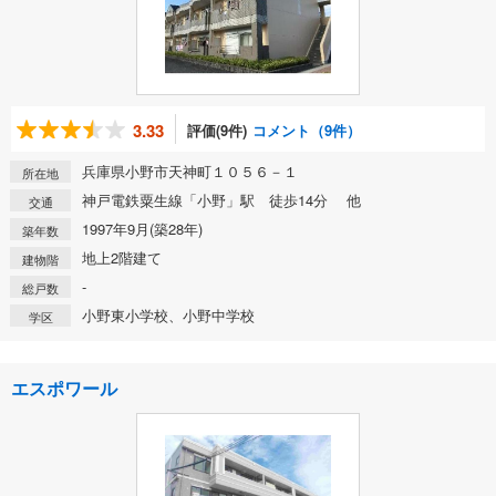
3.33
評価(9件)
コメント（9件）
兵庫県小野市天神町１０５６－１
所在地
神戸電鉄粟生線「小野」駅 徒歩14分 他
交通
1997年9月(築28年)
築年数
地上2階建て
建物階
-
総戸数
小野東小学校、小野中学校
学区
エスポワール