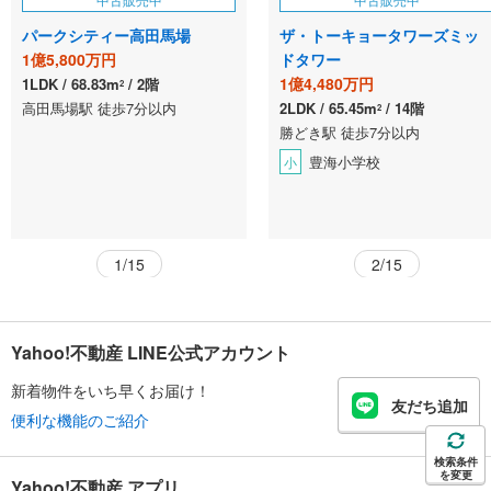
パークシティー高田馬場
ザ・トーキョータワーズミッ
1億5,800万円
ドタワー
1億4,480万円
1LDK
68.83m
2階
2
高田馬場駅 徒歩7分以内
2LDK
65.45m
14階
2
勝どき駅 徒歩7分以内
豊海小学校
小
1/15
2/15
Yahoo!不動産 LINE公式アカウント
新着物件をいち早くお届け！
友だち追加
便利な機能のご紹介
検索条件
を変更
Yahoo!不動産 アプリ