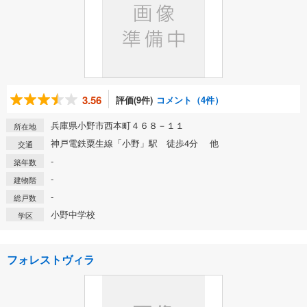
3.56
評価(9件)
コメント（4件）
兵庫県小野市西本町４６８－１１
所在地
神戸電鉄粟生線「小野」駅 徒歩4分 他
交通
-
築年数
-
建物階
-
総戸数
小野中学校
学区
フォレストヴィラ