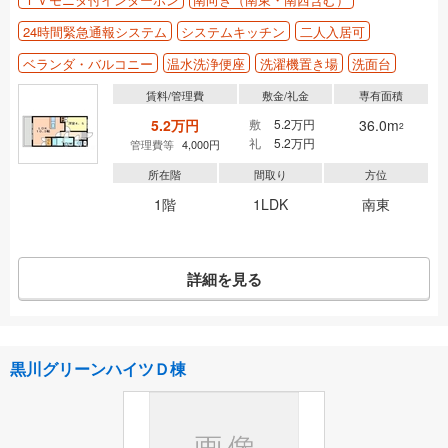
24時間緊急通報システム
システムキッチン
二人入居可
ベランダ・バルコニー
温水洗浄便座
洗濯機置き場
洗面台
賃料/管理費
敷金/礼金
専有面積
5.2万円
敷
5.2万円
36.0m
2
礼
5.2万円
管理費等
4,000円
所在階
間取り
方位
1階
1LDK
南東
詳細を見る
黒川グリーンハイツＤ棟