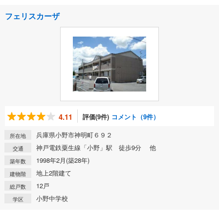
フェリスカーザ
4.11
評価(9件)
コメント（9件）
兵庫県小野市神明町６９２
所在地
神戸電鉄粟生線「小野」駅 徒歩9分 他
交通
1998年2月(築28年)
築年数
地上2階建て
建物階
12戸
総戸数
小野中学校
学区