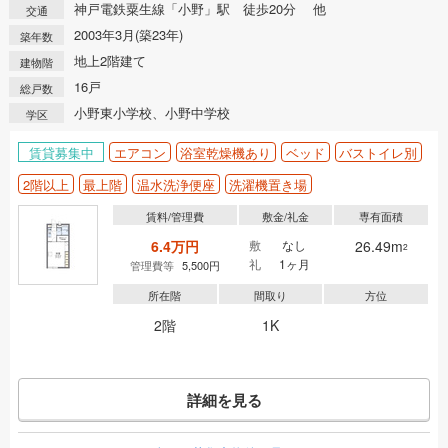
神戸電鉄粟生線「小野」駅 徒歩20分 他
交通
2003年3月(築23年)
築年数
地上2階建て
建物階
16戸
総戸数
小野東小学校、小野中学校
学区
賃貸募集中
エアコン
浴室乾燥機あり
ベッド
バストイレ別
2階以上
最上階
温水洗浄便座
洗濯機置き場
賃料/管理費
敷金/礼金
専有面積
6.4万円
敷
なし
26.49m
2
礼
1ヶ月
管理費等
5,500円
所在階
間取り
方位
2階
1K
詳細を見る