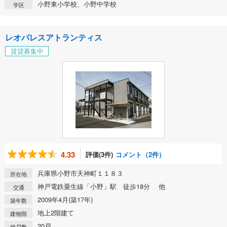
小野東小学校、小野中学校
学区
レオパレスアトランティス
賃貸募集中
4.33
評価(3件)
コメント（2件）
兵庫県小野市天神町１１８３
所在地
神戸電鉄粟生線「小野」駅 徒歩18分 他
交通
2009年4月(築17年)
築年数
地上2階建て
建物階
20戸
総戸数