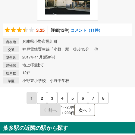
3.25
評価(12件)
コメント（11件）
兵庫県小野市黒川町
所在地
神戸電鉄粟生線「小野」駅 徒歩15分 他
交通
2017年11月(築8年)
築年数
地上2階建て
建物階
12戸
総戸数
小野東小学校、小野中学校
学区
1
2
3
4
5
6
7
8
1〜20件
前へ
次へ
293件
葉多駅の近隣の駅から探す