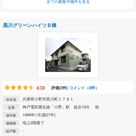
全ての募集中物件を見る
黒川グリーンハイツＢ棟
4.33
評価(3件)
コメント（3件）
兵庫県小野市黒川町１７８１
所在地
神戸電鉄粟生線「小野」駅 徒歩19分 他
交通
1999年1月(築27年)
築年数
地上2階建て
建物階
-
総戸数