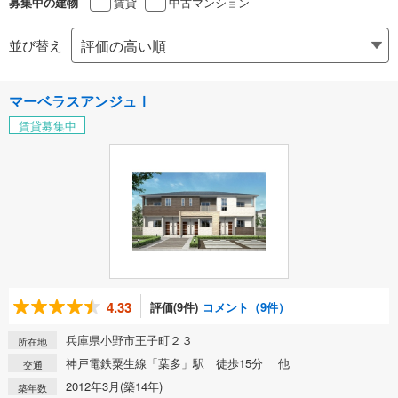
賃貸
中古マンション
募集中の建物
並び替え
マーベラスアンジュⅠ
賃貸募集中
4.33
評価(9件)
コメント（9件）
兵庫県小野市王子町２３
所在地
神戸電鉄粟生線「葉多」駅 徒歩15分 他
交通
2012年3月(築14年)
築年数