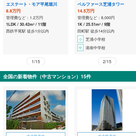
エステート・モア平尾堀川
ベルファース芝浦タワー
8.8万円
14.5万円
管理費など：1.2万円
管理費など：8,000円
1LDK
30.42m
11階
1K
25.51m
9階
2
2
西鉄平尾駅 徒歩1分以内
田町駅 徒歩14分以内
芝浦小学校
小
港南中学校
中
1/15
2/15
全国の新着物件（中古マンション）15件
中古販売中
中古販売中