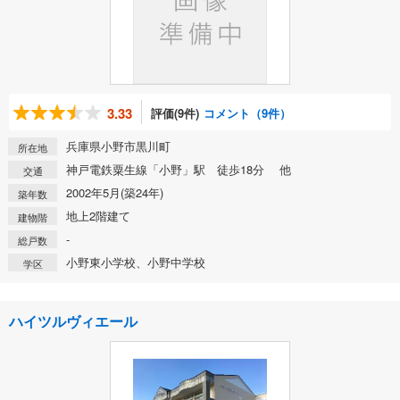
3.33
評価(9件)
コメント（9件）
兵庫県小野市黒川町
所在地
神戸電鉄粟生線「小野」駅 徒歩18分 他
交通
2002年5月(築24年)
築年数
地上2階建て
建物階
-
総戸数
小野東小学校、小野中学校
学区
ハイツルヴィエール