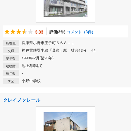
3.33
評価(3件)
コメント（3件）
兵庫県小野市王子町６６８－１
所在地
神戸電鉄粟生線「葉多」駅 徒歩13分 他
交通
1998年2月(築28年)
築年数
地上3階建て
建物階
-
総戸数
小野中学校
学区
クレイノクレール