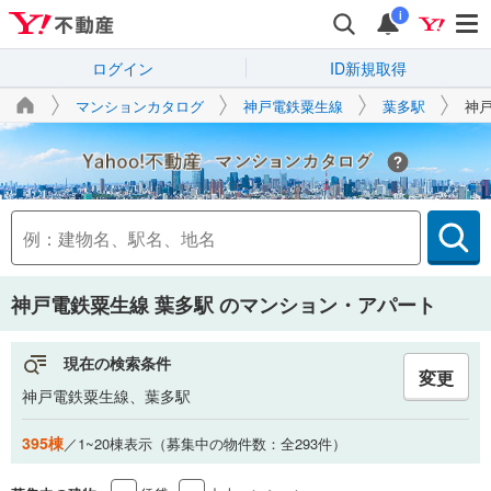
i
ログイン
ID新規取得
マンションカタログ
神戸電鉄粟生線
葉多駅
神
Yahoo!不動産
神戸電鉄粟生線 葉多駅
のマンション・アパート
現在の検索条件
変更
神戸電鉄粟生線、葉多駅
395棟
／1~20棟表示（募集中の物件数：全293件）