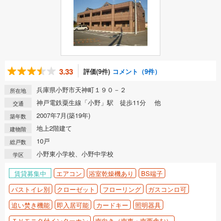
3.33
評価(9件)
コメント（9件）
兵庫県小野市天神町１９０－２
所在地
神戸電鉄粟生線「小野」駅 徒歩11分 他
交通
2007年7月(築19年)
築年数
地上2階建て
建物階
10戸
総戸数
小野東小学校、小野中学校
学区
賃貸募集中
エアコン
浴室乾燥機あり
BS端子
バストイレ別
クローゼット
フローリング
ガスコンロ可
追い焚き機能
即入居可能
カードキー
照明器具
ＴＶモニタ付インターホン
南向き（南東・南西含む）