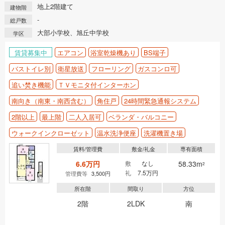
地上2階建て
建物階
-
総戸数
大部小学校、旭丘中学校
学区
賃貸募集中
エアコン
浴室乾燥機あり
BS端子
バストイレ別
衛星放送
フローリング
ガスコンロ可
追い焚き機能
ＴＶモニタ付インターホン
南向き（南東・南西含む）
角住戸
24時間緊急通報システム
2階以上
最上階
二人入居可
ベランダ・バルコニー
ウォークインクローゼット
温水洗浄便座
洗濯機置き場
賃料/管理費
敷金/礼金
専有面積
6.6万円
敷
なし
58.33m
2
礼
7.5万円
管理費等
3,500円
所在階
間取り
方位
2階
2LDK
南