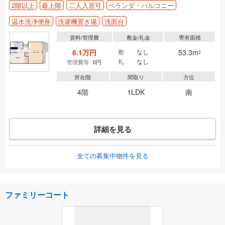
2階以上
最上階
二人入居可
ベランダ・バルコニー
温水洗浄便座
洗濯機置き場
洗面台
賃料/管理費
敷金/礼金
専有面積
6.1万円
敷
なし
53.3m
2
礼
なし
管理費等
0円
所在階
間取り
方位
4階
1LDK
南
詳細を見る
全ての募集中物件を見る
ファミリーコート