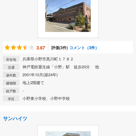
3.67
評価(3件)
コメント（3件）
兵庫県小野市黒川町１７８２
所在地
神戸電鉄粟生線「小野」駅 徒歩20分 他
交通
2001年10月(築24年)
築年数
地上2階建て
建物階
-
総戸数
小野東小学校、小野中学校
学区
サンハイツ