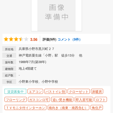
3.56
評価(9件)
コメント（9件）
兵庫県小野市黒川町２７
所在地
神戸電鉄粟生線「小野」駅 徒歩13分 他
交通
1988年7月(築38年)
築年数
地上4階建て
建物階
-
総戸数
小野東小学校、小野中学校
学区
賃貸募集中
エアコン
バストイレ別
クローゼット
床暖房
フローリング
ガスコンロ可
追い焚き機能
即入居可能
ロフト
ＴＶモニタ付インターホン
南向き（南東・南西含む）
角住戸