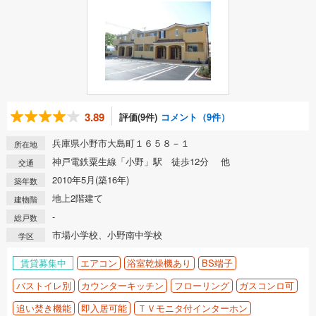
3.89
評価(9件)
コメント（9件）
兵庫県小野市大島町１６５８－１
所在地
神戸電鉄粟生線「小野」駅 徒歩12分 他
交通
2010年5月(築16年)
築年数
地上2階建て
建物階
-
総戸数
市場小学校、小野南中学校
学区
賃貸募集中
エアコン
浴室乾燥機あり
BS端子
バストイレ別
カウンターキッチン
フローリング
ガスコンロ可
追い焚き機能
即入居可能
ＴＶモニタ付インターホン