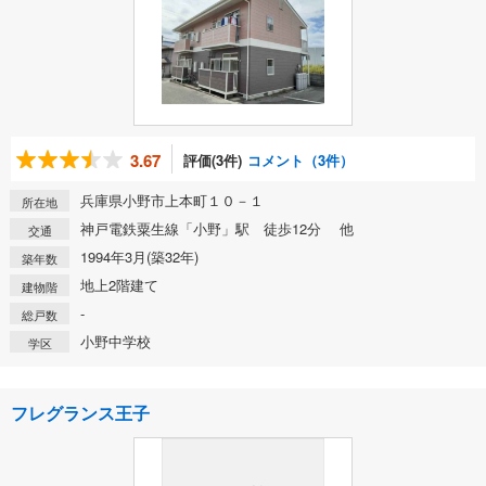
3.67
評価(3件)
コメント（3件）
兵庫県小野市上本町１０－１
所在地
神戸電鉄粟生線「小野」駅 徒歩12分 他
交通
1994年3月(築32年)
築年数
地上2階建て
建物階
-
総戸数
小野中学校
学区
フレグランス王子