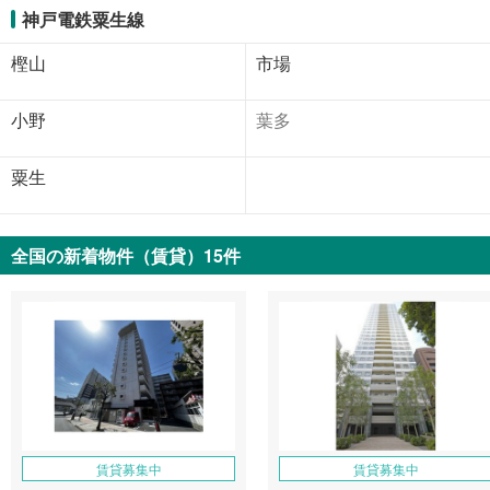
神戸電鉄粟生線
樫山
市場
小野
葉多
粟生
全国の新着物件（賃貸）15件
賃貸募集中
賃貸募集中