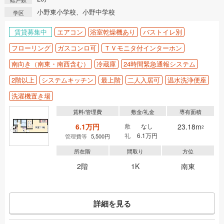
小野東小学校、小野中学校
学区
賃貸募集中
エアコン
浴室乾燥機あり
バストイレ別
フローリング
ガスコンロ可
ＴＶモニタ付インターホン
南向き（南東・南西含む）
冷蔵庫
24時間緊急通報システム
2階以上
システムキッチン
最上階
二人入居可
温水洗浄便座
洗濯機置き場
賃料/管理費
敷金/礼金
専有面積
6.1万円
敷
なし
23.18m
2
礼
6.1万円
管理費等
5,500円
所在階
間取り
方位
2階
1K
南東
詳細を見る