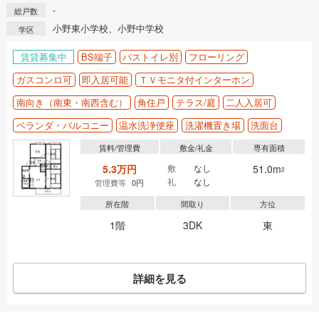
-
総戸数
小野東小学校、小野中学校
学区
賃貸募集中
BS端子
バストイレ別
フローリング
ガスコンロ可
即入居可能
ＴＶモニタ付インターホン
南向き（南東・南西含む）
角住戸
テラス/庭
二人入居可
ベランダ・バルコニー
温水洗浄便座
洗濯機置き場
洗面台
賃料/管理費
敷金/礼金
専有面積
5.3万円
敷
なし
51.0m
2
礼
なし
管理費等
0円
所在階
間取り
方位
1階
3DK
東
詳細を見る