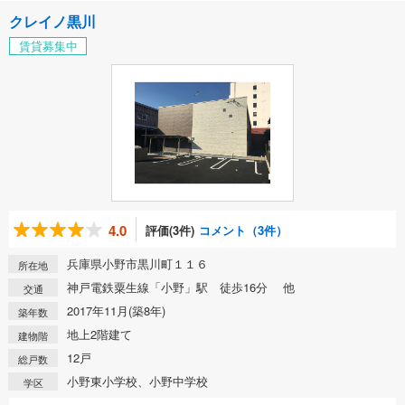
クレイノ黒川
賃貸募集中
4.0
評価(3件)
コメント（3件）
兵庫県小野市黒川町１１６
所在地
神戸電鉄粟生線「小野」駅 徒歩16分 他
交通
2017年11月(築8年)
築年数
地上2階建て
建物階
12戸
総戸数
小野東小学校、小野中学校
学区