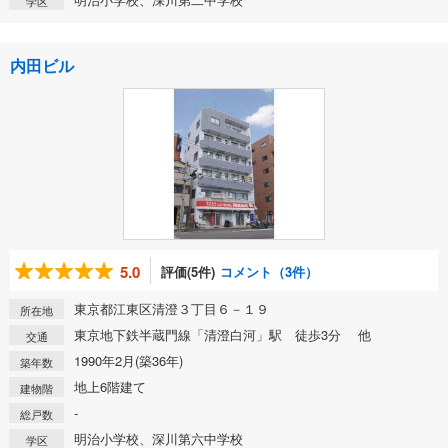
学区
内田ビル
5.0
評価(5件)
コメント（3件）
東京都江東区清澄３丁目６－１９
所在地
東京地下鉄半蔵門線「清澄白河」駅 徒歩3分 他
交通
1990年2月(築36年)
築年数
地上6階建て
建物階
-
総戸数
明治小学校、深川第六中学校
学区