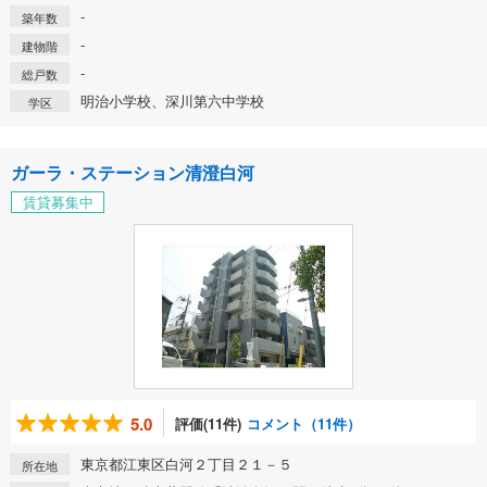
-
築年数
-
建物階
-
総戸数
明治小学校、深川第六中学校
学区
ガーラ・ステーション清澄白河
賃貸募集中
5.0
評価(11件)
コメント（11件）
東京都江東区白河２丁目２１－５
所在地