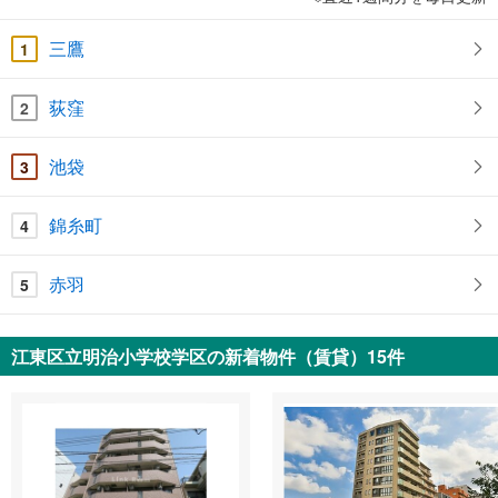
三鷹
1
荻窪
2
池袋
3
錦糸町
4
赤羽
5
江東区立明治小学校学区の新着物件（賃貸）15件