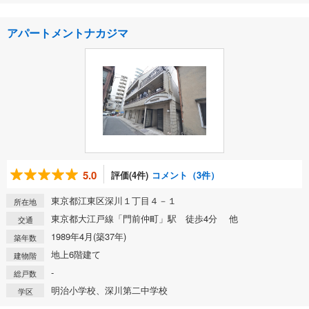
アパートメントナカジマ
5.0
評価(4件)
コメント（3件）
東京都江東区深川１丁目４－１
所在地
東京都大江戸線「門前仲町」駅 徒歩4分 他
交通
1989年4月(築37年)
築年数
地上6階建て
建物階
-
総戸数
明治小学校、深川第二中学校
学区