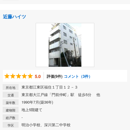
近藤ハイツ
5.0
評価(9件)
コメント（3件）
東京都江東区福住１丁目１２－３
所在地
東京都大江戸線「門前仲町」駅 徒歩5分 他
交通
1990年7月(築36年)
築年数
地上5階建て
建物階
-
総戸数
明治小学校、深川第二中学校
学区