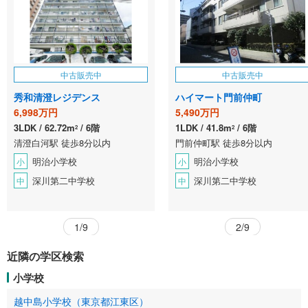
中古販売中
中古販売中
秀和清澄レジデンス
ハイマート門前仲町
6,998万円
5,490万円
3LDK
62.72m
6階
1LDK
41.8m
6階
2
2
清澄白河駅 徒歩8分以内
門前仲町駅 徒歩8分以内
明治小学校
明治小学校
小
小
深川第二中学校
深川第二中学校
中
中
1/9
2/9
近隣の学区検索
小学校
越中島小学校（東京都江東区）