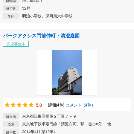
地上8階建て
建物階
32戸
総戸数
明治小学校、深川第六中学校
学区
パークアクシス門前仲町・清澄庭園
賃貸募集中
5.0
評価(4件)
コメント（4件）
東京都江東区福住２丁目７－９
所在地
東京地下鉄半蔵門線「清澄白河」駅 徒歩8分 他
交通
2014年4月(築12年)
築年数