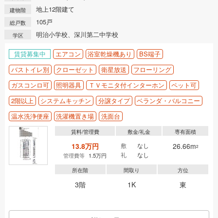
地上12階建て
建物階
105戸
総戸数
明治小学校、深川第二中学校
学区
賃貸募集中
エアコン
浴室乾燥機あり
BS端子
バストイレ別
クローゼット
衛星放送
フローリング
ガスコンロ可
照明器具
ＴＶモニタ付インターホン
ペット可
2階以上
システムキッチン
分譲タイプ
ベランダ・バルコニー
温水洗浄便座
洗濯機置き場
洗面台
賃料/管理費
敷金/礼金
専有面積
13.8万円
敷
なし
26.66m
2
礼
なし
管理費等
1.5万円
所在階
間取り
方位
3階
1K
東