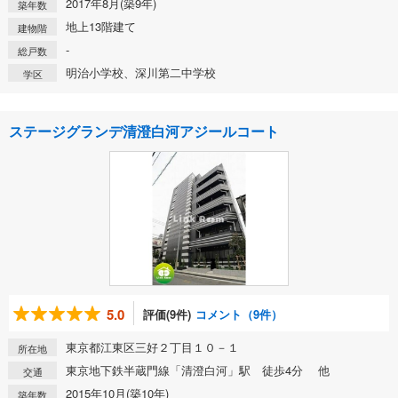
2017年8月(築9年)
築年数
地上13階建て
建物階
-
総戸数
明治小学校、深川第二中学校
学区
ステージグランデ清澄白河アジールコート
5.0
評価(9件)
コメント（9件）
東京都江東区三好２丁目１０－１
所在地
東京地下鉄半蔵門線「清澄白河」駅 徒歩4分 他
交通
2015年10月(築10年)
築年数