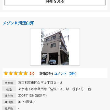
詳細を見る
メゾンＫ清澄白河
5.0
評価(3件)
コメント（3件）
東京都江東区白河１丁目３－８
所在地
東京地下鉄半蔵門線「清澄白河」駅 徒歩1分 他
交通
2004年12月(築21年)
築年数
地上3階建て
建物階
-
総戸数