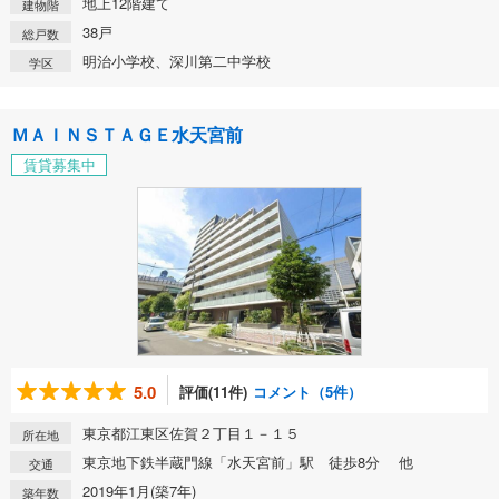
地上12階建て
建物階
38戸
総戸数
明治小学校、深川第二中学校
学区
ＭＡＩＮＳＴＡＧＥ水天宮前
賃貸募集中
5.0
評価(11件)
コメント（5件）
東京都江東区佐賀２丁目１－１５
所在地
東京地下鉄半蔵門線「水天宮前」駅 徒歩8分 他
交通
2019年1月(築7年)
築年数