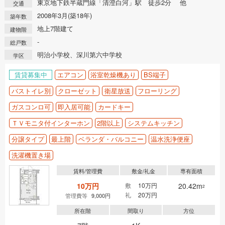
東京地下鉄半蔵門線「清澄白河」駅 徒歩2分 他
交通
2008年3月(築18年)
築年数
地上7階建て
建物階
-
総戸数
明治小学校、深川第六中学校
学区
賃貸募集中
エアコン
浴室乾燥機あり
BS端子
バストイレ別
クローゼット
衛星放送
フローリング
ガスコンロ可
即入居可能
カードキー
ＴＶモニタ付インターホン
2階以上
システムキッチン
分譲タイプ
最上階
ベランダ・バルコニー
温水洗浄便座
洗濯機置き場
賃料/管理費
敷金/礼金
専有面積
10万円
敷
10万円
20.42m
2
礼
20万円
管理費等
9,000円
所在階
間取り
方位