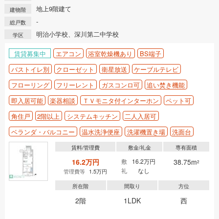
地上9階建て
建物階
-
総戸数
明治小学校、深川第二中学校
学区
賃貸募集中
エアコン
浴室乾燥機あり
BS端子
バストイレ別
クローゼット
衛星放送
ケーブルテレビ
フローリング
フリーレント
ガスコンロ可
追い焚き機能
即入居可能
楽器相談
ＴＶモニタ付インターホン
ペット可
角住戸
2階以上
システムキッチン
二人入居可
ベランダ・バルコニー
温水洗浄便座
洗濯機置き場
洗面台
賃料/管理費
敷金/礼金
専有面積
16.2万円
敷
16.2万円
38.75m
2
礼
なし
管理費等
1.5万円
所在階
間取り
方位
2階
1LDK
西