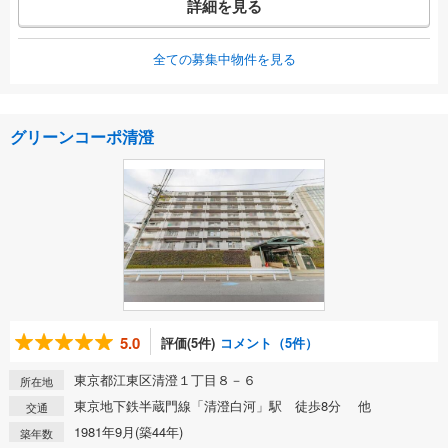
詳細を見る
全ての募集中物件を見る
グリーンコーポ清澄
5.0
評価(5件)
コメント（5件）
東京都江東区清澄１丁目８－６
所在地
東京地下鉄半蔵門線「清澄白河」駅 徒歩8分 他
交通
1981年9月(築44年)
築年数