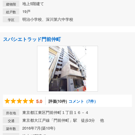
地上5階建て
建物階
19戸
総戸数
明治小学校、深川第六中学校
学区
スパシエトラッド門前仲町
5.0
評価(10件)
コメント（7件）
東京都江東区門前仲町１丁目１６－４
所在地
東京都大江戸線「門前仲町」駅 徒歩3分 他
交通
2016年7月(築10年)
築年数