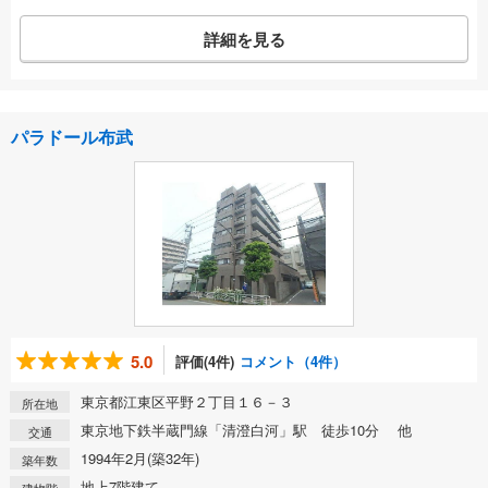
詳細を見る
パラドール布武
5.0
評価(4件)
コメント（4件）
東京都江東区平野２丁目１６－３
所在地
東京地下鉄半蔵門線「清澄白河」駅 徒歩10分 他
交通
1994年2月(築32年)
築年数
地上7階建て