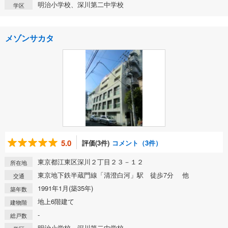
明治小学校、深川第二中学校
学区
メゾンサカタ
5.0
評価(3件)
コメント（3件）
東京都江東区深川２丁目２３－１２
所在地
東京地下鉄半蔵門線「清澄白河」駅 徒歩7分 他
交通
1991年1月(築35年)
築年数
地上6階建て
建物階
-
総戸数
明治小学校、深川第二中学校