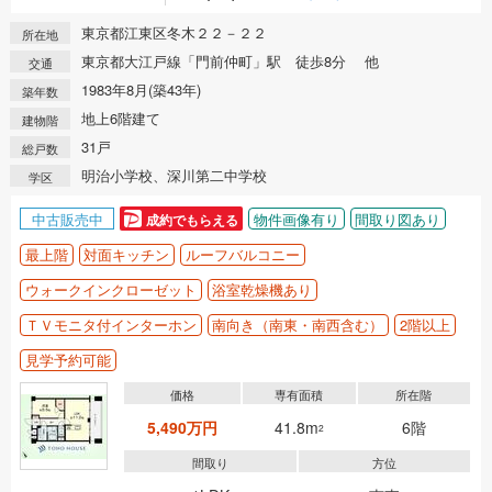
東京都江東区冬木２２－２２
所在地
東京都大江戸線「門前仲町」駅 徒歩8分 他
交通
1983年8月(築43年)
築年数
地上6階建て
建物階
31戸
総戸数
明治小学校、深川第二中学校
学区
中古販売中
物件画像有り
間取り図あり
成約でもらえる
最上階
対面キッチン
ルーフバルコニー
ウォークインクローゼット
浴室乾燥機あり
ＴＶモニタ付インターホン
南向き（南東・南西含む）
2階以上
見学予約可能
価格
専有面積
所在階
5,490万円
41.8m
6階
2
間取り
方位