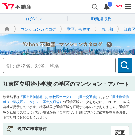
i
ログイン
ID新規取得
マンションカタログ
学区から探す
東京都
江東
Yahoo!不動産
江東区立明治小学校
の学区のマンション・アパート
検索結果は
「国土数値情報（小学校区データ）」（国土交通省）
および
「国土数値情
報（中学校区データ）」（国土交通省）
の通学区域データをもとに、LINEヤフー株式
会社が提示しています。検索結果は通学区域を証明するものではありません。通学区
域を正確に反映していない場合がありますので、詳細については必ず各教育委員会、
各市町村にお問合せください。
現在の検索条件
変更