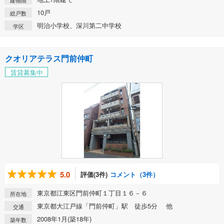
建物階
10戸
総戸数
明治小学校、深川第二中学校
学区
クオリアテラス門前仲町
賃貸募集中
5.0
評価(3件)
コメント（3件）
東京都江東区門前仲町１丁目１６－６
所在地
東京都大江戸線「門前仲町」駅 徒歩5分 他
交通
2008年1月(築18年)
築年数