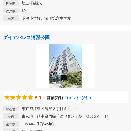
地上8階建て
建物階
62戸
総戸数
明治小学校、深川第六中学校
学区
ダイアパレス清澄公園
5.0
評価(7件)
コメント（5件）
東京都江東区清澄２丁目９－１４
所在地
東京地下鉄半蔵門線「清澄白河」駅 徒歩5分 他
交通
1980年7月(築46年)
築年数