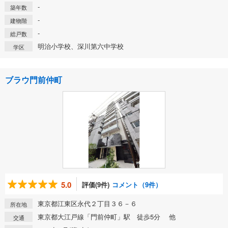
-
築年数
-
建物階
-
総戸数
明治小学校、深川第六中学校
学区
ブラウ門前仲町
5.0
評価(9件)
コメント（9件）
東京都江東区永代２丁目３６－６
所在地
東京都大江戸線「門前仲町」駅 徒歩5分 他
交通