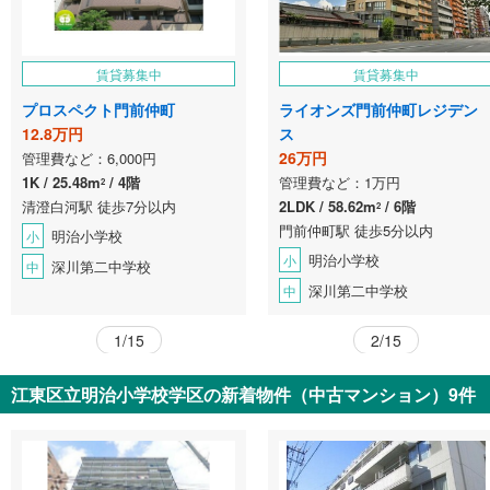
賃貸募集中
賃貸募集中
プロスペクト門前仲町
ライオンズ門前仲町レジデン
12.8万円
ス
26万円
管理費など：6,000円
1K
25.48m
4階
管理費など：1万円
2
清澄白河駅 徒歩7分以内
2LDK
58.62m
6階
2
門前仲町駅 徒歩5分以内
明治小学校
小
明治小学校
小
深川第二中学校
中
深川第二中学校
中
1/15
2/15
江東区立明治小学校学区の新着物件（中古マンション）9件