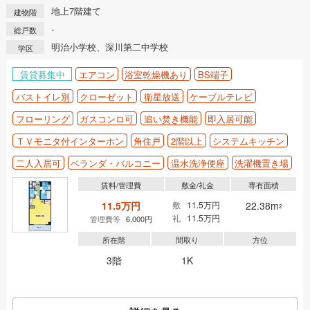
地上7階建て
建物階
-
総戸数
明治小学校、深川第二中学校
学区
賃貸募集中
エアコン
浴室乾燥機あり
BS端子
バストイレ別
クローゼット
衛星放送
ケーブルテレビ
フローリング
ガスコンロ可
追い焚き機能
即入居可能
ＴＶモニタ付インターホン
角住戸
2階以上
システムキッチン
二人入居可
ベランダ・バルコニー
温水洗浄便座
洗濯機置き場
賃料/管理費
敷金/礼金
専有面積
11.5万円
敷
11.5万円
22.38m
2
礼
11.5万円
管理費等
6,000円
所在階
間取り
方位
3階
1K