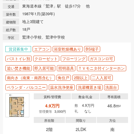
東海道本線「鷲津」駅 徒歩17分 他
交通
1987年1月(築39年)
築年数
地上3階建て
建物階
18戸
総戸数
鷲津小学校、鷲津中学校
学区
賃貸募集中
エアコン
浴室乾燥機あり
BS端子
バストイレ別
クローゼット
フローリング
ガスコンロ可
追い焚き機能
即入居可能
照明器具
ＴＶモニタ付インターホン
南向き（南東・南西含む）
角住戸
2階以上
二人入居可
ベランダ・バルコニー
温水洗浄便座
洗濯機置き場
洗面台
賃料/管理費
敷金/礼金
専有面積
4.9万円
敷
4.9万円
46.8m
2
礼
なし
管理費等
3,000円
所在階
間取り
方位
2階
2LDK
南