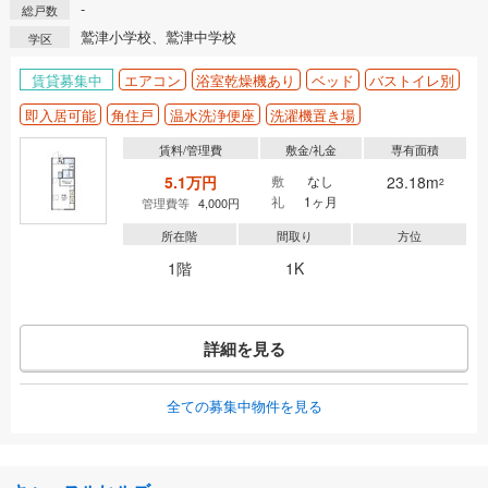
-
総戸数
鷲津小学校、鷲津中学校
学区
賃貸募集中
エアコン
浴室乾燥機あり
ベッド
バストイレ別
即入居可能
角住戸
温水洗浄便座
洗濯機置き場
賃料/管理費
敷金/礼金
専有面積
5.1万円
敷
なし
23.18m
2
礼
1ヶ月
管理費等
4,000円
所在階
間取り
方位
1階
1K
詳細を見る
全ての募集中物件を見る