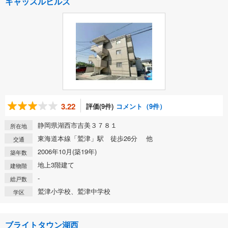
キャッスルヒルズ
3.22
評価(9件)
コメント（9件）
静岡県湖西市吉美３７８１
所在地
東海道本線「鷲津」駅 徒歩26分 他
交通
2006年10月(築19年)
築年数
地上3階建て
建物階
-
総戸数
鷲津小学校、鷲津中学校
学区
ブライトタウン湖西