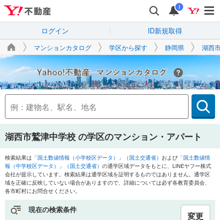
i
ログイン
ID新規取得
マンションカタログ
学区から探す
静岡県
湖西
Yahoo!不動産
湖西市鷲津中学校
の学区のマンション・アパート
検索結果は
「国土数値情報（小学校区データ）」（国土交通省）
および
「国土数値情
報（中学校区データ）」（国土交通省）
の通学区域データをもとに、LINEヤフー株式
会社が提示しています。検索結果は通学区域を証明するものではありません。通学区
域を正確に反映していない場合がありますので、詳細については必ず各教育委員会、
各市町村にお問合せください。
現在の検索条件
変更