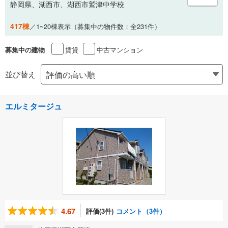
静岡県、湖西市、湖西市鷲津中学校
417棟
／1~20棟表示（募集中の物件数：全231件）
賃貸
中古マンション
募集中の建物
並び替え
エルミタージュ
4.67
評価(3件)
コメント（3件）