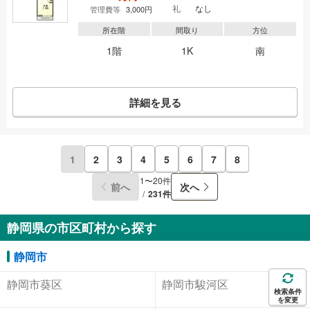
礼
なし
管理費等
3,000円
所在階
間取り
方位
1階
1K
南
詳細を見る
1
2
3
4
5
6
7
8
1〜20件
前へ
次へ
231件
静岡県の市区町村から探す
静岡市
静岡市葵区
静岡市駿河区
検索条件
を変更