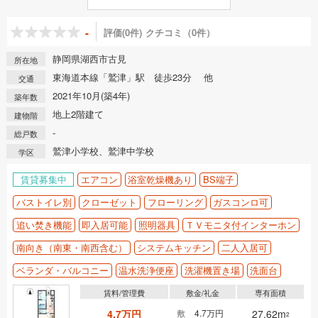
-
評価(0件)
クチコミ（0件）
静岡県湖西市古見
所在地
東海道本線「鷲津」駅 徒歩23分 他
交通
2021年10月(築4年)
築年数
地上2階建て
建物階
-
総戸数
鷲津小学校、鷲津中学校
学区
賃貸募集中
エアコン
浴室乾燥機あり
BS端子
バストイレ別
クローゼット
フローリング
ガスコンロ可
追い焚き機能
即入居可能
照明器具
ＴＶモニタ付インターホン
南向き（南東・南西含む）
システムキッチン
二人入居可
ベランダ・バルコニー
温水洗浄便座
洗濯機置き場
洗面台
賃料/管理費
敷金/礼金
専有面積
4.7万円
敷
4.7万円
27.62m
2