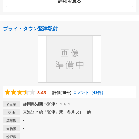
詳細を見る
ブライトタウン鷲津駅前
3.43
評価(46件)
コメント（42件）
静岡県湖西市鷲津５１８１
所在地
東海道本線「鷲津」駅 徒歩5分 他
交通
-
築年数
-
建物階
-
総戸数