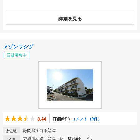
詳細を見る
メゾンワシヅ
賃貸募集中
3.44
評価(9件)
コメント（9件）
静岡県湖西市鷲津
所在地
東海道本線「鷲津」駅 徒歩9分 他
交通