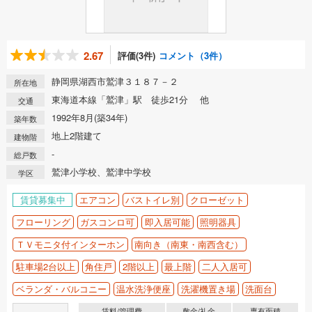
2.67
評価(3件)
コメント（3件）
静岡県湖西市鷲津３１８７－２
所在地
東海道本線「鷲津」駅 徒歩21分 他
交通
1992年8月(築34年)
築年数
地上2階建て
建物階
-
総戸数
鷲津小学校、鷲津中学校
学区
賃貸募集中
エアコン
バストイレ別
クローゼット
フローリング
ガスコンロ可
即入居可能
照明器具
ＴＶモニタ付インターホン
南向き（南東・南西含む）
駐車場2台以上
角住戸
2階以上
最上階
二人入居可
ベランダ・バルコニー
温水洗浄便座
洗濯機置き場
洗面台
賃料/管理費
敷金/礼金
専有面積