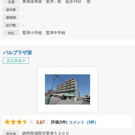
東海道本線「鷲津」駅 徒歩15分 他
交通
-
築年数
-
建物階
-
総戸数
鷲津小学校、鷲津中学校
学区
パルプラザ栄
賃貸募集中
3.67
評価(3件)
コメント（3件）
静岡県湖西市鷲津５３００
所在地