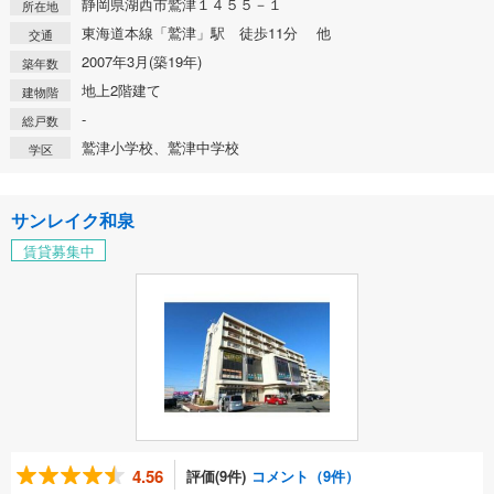
静岡県湖西市鷲津１４５５－１
所在地
東海道本線「鷲津」駅 徒歩11分 他
交通
2007年3月(築19年)
築年数
地上2階建て
建物階
-
総戸数
鷲津小学校、鷲津中学校
学区
サンレイク和泉
賃貸募集中
4.56
評価(9件)
コメント（9件）