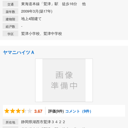
東海道本線「鷲津」駅 徒歩16分 他
交通
2009年3月(築17年)
築年数
地上4階建て
建物階
-
総戸数
鷲津小学校、鷲津中学校
学区
ヤマニハイツＡ
3.67
評価(9件)
コメント（9件）
静岡県湖西市鷲津３４２２
所在地