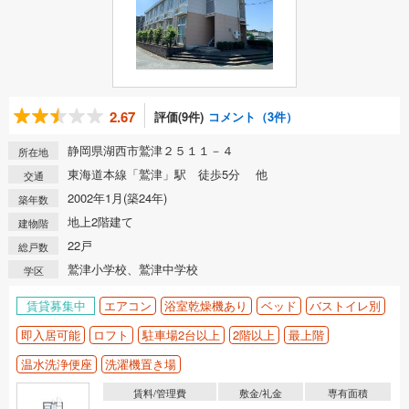
2.67
評価(9件)
コメント（3件）
静岡県湖西市鷲津２５１１－４
所在地
東海道本線「鷲津」駅 徒歩5分 他
交通
2002年1月(築24年)
築年数
地上2階建て
建物階
22戸
総戸数
鷲津小学校、鷲津中学校
学区
賃貸募集中
エアコン
浴室乾燥機あり
ベッド
バストイレ別
即入居可能
ロフト
駐車場2台以上
2階以上
最上階
温水洗浄便座
洗濯機置き場
賃料/管理費
敷金/礼金
専有面積