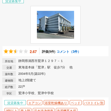
賃貸募集中
2.67
評価(9件)
コメント（3件）
静岡県湖西市鷲津１２９７－１
所在地
東海道本線「鷲津」駅 徒歩7分 他
交通
2004年5月(築22年)
築年数
地上2階建て
建物階
22戸
総戸数
鷲津小学校、鷲津中学校
学区
賃貸募集中
エアコン
浴室乾燥機あり
ベッド
バストイレ別
2階以上
最上階
温水洗浄便座
洗濯機置き場