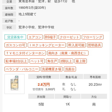
東海道本線「鷲津」駅 徒歩11分 他
交通
1993年3月(築33年)
築年数
地上5階建て
建物階
-
総戸数
鷲津小学校、鷲津中学校
学区
賃貸募集中
エアコン
BS端子
クローゼット
フローリング
ガスコンロ可
ＩＨクッキングヒーター
即入居可能
照明器具
ＴＶモニタ付インターホン
南向き（南東・南西含む）
駐車場2台以上
ペット可
角住戸
2階以上
最上階
ベランダ・バルコニー
洗濯機置き場
洗面台
賃料/管理費
敷金/礼金
専有面積
2.8万円
敷
なし
20.23m
2
礼
なし
管理費等
3,000円
所在階
間取り
方位
5階
1K
南