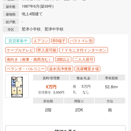
1987年6月(築39年)
築年数
地上4階建て
建物階
-
総戸数
鷲津小学校、鷲津中学校
学区
賃貸募集中
エアコン
BS端子
バストイレ別
ケーブルテレビ
即入居可能
ＴＶモニタ付インターホン
南向き（南東・南西含む）
2階以上
二人入居可
ベランダ・バルコニー
温水洗浄便座
洗濯機置き場
賃料/管理費
敷金/礼金
専有面積
5万円
敷
5万円
52.8m
2
礼
なし
管理費等
3,000円
所在階
間取り
方位
2階
2DK
南