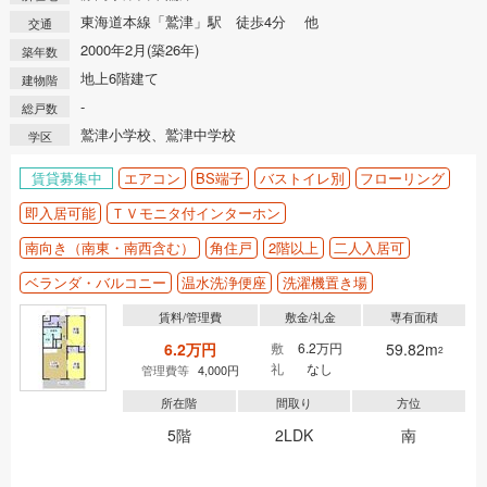
東海道本線「鷲津」駅 徒歩4分 他
交通
2000年2月(築26年)
築年数
地上6階建て
建物階
-
総戸数
鷲津小学校、鷲津中学校
学区
賃貸募集中
エアコン
BS端子
バストイレ別
フローリング
即入居可能
ＴＶモニタ付インターホン
南向き（南東・南西含む）
角住戸
2階以上
二人入居可
ベランダ・バルコニー
温水洗浄便座
洗濯機置き場
賃料/管理費
敷金/礼金
専有面積
6.2万円
敷
6.2万円
59.82m
2
礼
なし
管理費等
4,000円
所在階
間取り
方位
5階
2LDK
南