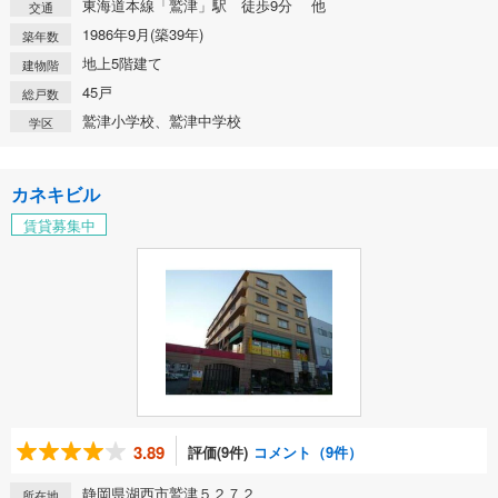
東海道本線「鷲津」駅 徒歩9分 他
交通
1986年9月(築39年)
築年数
地上5階建て
建物階
45戸
総戸数
鷲津小学校、鷲津中学校
学区
カネキビル
賃貸募集中
3.89
評価(9件)
コメント（9件）
静岡県湖西市鷲津５２７２
所在地