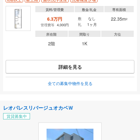
賃料/管理費
敷金/礼金
専有面積
6.3万円
敷
なし
22.35m
2
礼
1ヶ月
管理費等
4,000円
所在階
間取り
方位
2階
1K
詳細を見る
全ての募集中物件を見る
レオパレスリバージュオカベＷ
賃貸募集中