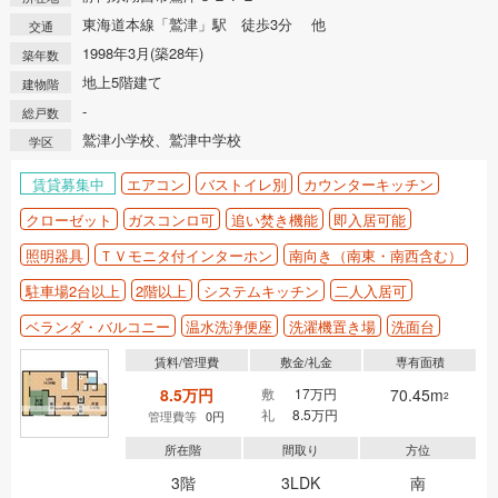
東海道本線「鷲津」駅 徒歩3分 他
交通
1998年3月(築28年)
築年数
地上5階建て
建物階
-
総戸数
鷲津小学校、鷲津中学校
学区
賃貸募集中
エアコン
バストイレ別
カウンターキッチン
クローゼット
ガスコンロ可
追い焚き機能
即入居可能
照明器具
ＴＶモニタ付インターホン
南向き（南東・南西含む）
駐車場2台以上
2階以上
システムキッチン
二人入居可
ベランダ・バルコニー
温水洗浄便座
洗濯機置き場
洗面台
賃料/管理費
敷金/礼金
専有面積
8.5万円
敷
17万円
70.45m
2
礼
8.5万円
管理費等
0円
所在階
間取り
方位
3階
3LDK
南