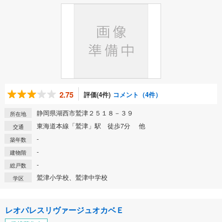
2.75
評価(4件)
コメント（4件）
静岡県湖西市鷲津２５１８－３９
所在地
東海道本線「鷲津」駅 徒歩7分 他
交通
-
築年数
-
建物階
-
総戸数
鷲津小学校、鷲津中学校
学区
レオパレスリヴァージュオカベＥ