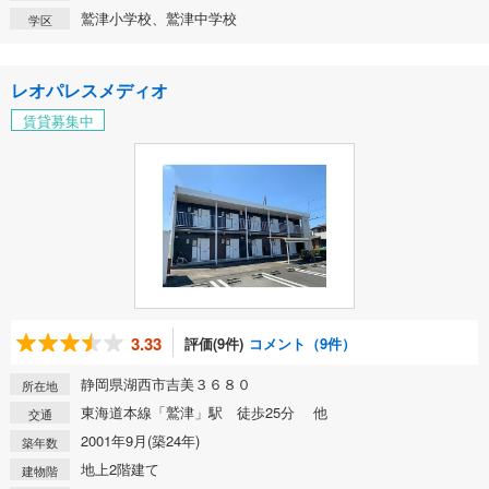
鷲津小学校、鷲津中学校
学区
レオパレスメディオ
賃貸募集中
3.33
評価(9件)
コメント（9件）
静岡県湖西市吉美３６８０
所在地
東海道本線「鷲津」駅 徒歩25分 他
交通
2001年9月(築24年)
築年数
地上2階建て
建物階