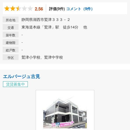
2.56
評価(9件)
コメント（9件）
静岡県湖西市鷲津３３３－２
所在地
東海道本線「鷲津」駅 徒歩14分 他
交通
-
築年数
-
建物階
-
総戸数
鷲津小学校、鷲津中学校
学区
エルバージュ古見
賃貸募集中