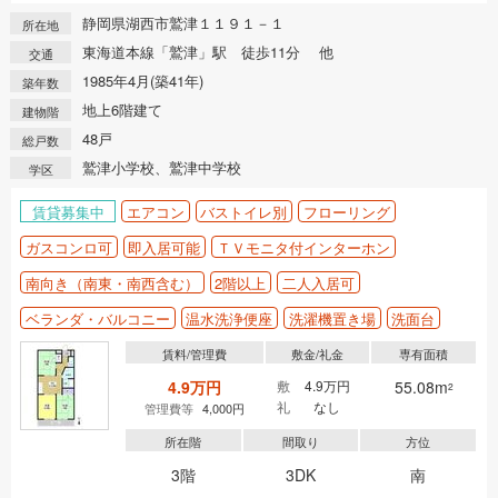
静岡県湖西市鷲津１１９１－１
所在地
東海道本線「鷲津」駅 徒歩11分 他
交通
1985年4月(築41年)
築年数
地上6階建て
建物階
48戸
総戸数
鷲津小学校、鷲津中学校
学区
賃貸募集中
エアコン
バストイレ別
フローリング
ガスコンロ可
即入居可能
ＴＶモニタ付インターホン
南向き（南東・南西含む）
2階以上
二人入居可
ベランダ・バルコニー
温水洗浄便座
洗濯機置き場
洗面台
賃料/管理費
敷金/礼金
専有面積
4.9万円
敷
4.9万円
55.08m
2
礼
なし
管理費等
4,000円
所在階
間取り
方位
3階
3DK
南