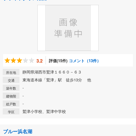
3.2
評価(15件)
コメント（13件）
静岡県湖西市鷲津１６６０－６３
所在地
東海道本線「鷲津」駅 徒歩13分 他
交通
-
築年数
-
建物階
-
総戸数
鷲津小学校、鷲津中学校
学区
ブルー浜名湖