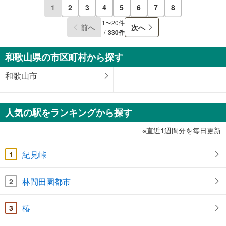
1
2
3
4
5
6
7
8
1〜20件
前へ
次へ
330件
和歌山県の市区町村から探す
和歌山市
人気の駅をランキングから探す
※直近1週間分を毎日更新
紀見峠
1
林間田園都市
2
椿
3