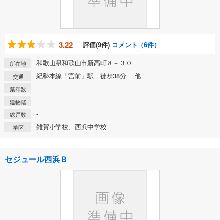
3.22
評価(9件)
コメント（6件）
和歌山県和歌山市新高町８－３０
所在地
紀勢本線「宮前」駅 徒歩38分 他
交通
-
築年数
-
建物階
-
総戸数
雑賀小学校、西浜中学校
学区
セジュール西浜Ｂ