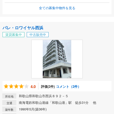
全ての募集中物件を見る
パレ・ロワイヤル西浜
賃貸募集中
中古販売中
4.0
評価(2件)
コメント（2件）
和歌山県和歌山市西浜８９２－５
所在地
南海電鉄和歌山港線「和歌山港」駅 徒歩31分 他
交通
1990年5月(築36年)
築年数