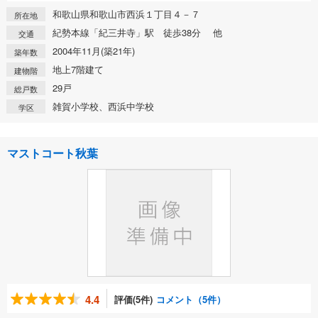
和歌山県和歌山市西浜１丁目４－７
所在地
紀勢本線「紀三井寺」駅 徒歩38分 他
交通
2004年11月(築21年)
築年数
地上7階建て
建物階
29戸
総戸数
雑賀小学校、西浜中学校
学区
マストコート秋葉
4.4
評価(5件)
コメント（5件）