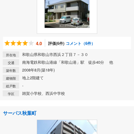
4.0
評価(6件)
コメント（6件）
和歌山県和歌山市西浜２丁目７－３０
所在地
南海電鉄和歌山港線「和歌山港」駅 徒歩40分 他
交通
2008年8月(築18年)
築年数
地上2階建て
建物階
-
総戸数
雑賀小学校、西浜中学校
学区
サーパス秋葉町