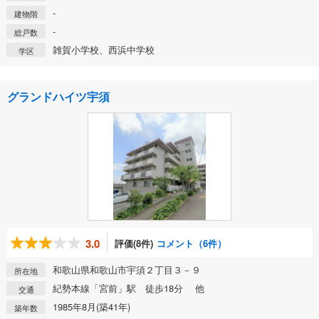
-
建物階
-
総戸数
雑賀小学校、西浜中学校
学区
グランドハイツ宇須
3.0
評価(8件)
コメント（6件）
和歌山県和歌山市宇須２丁目３－９
所在地
紀勢本線「宮前」駅 徒歩18分 他
交通
1985年8月(築41年)
築年数