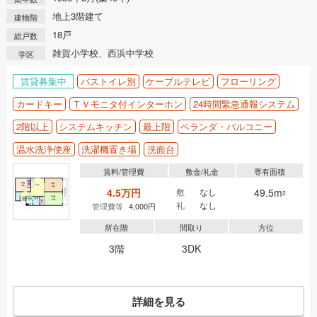
地上3階建て
建物階
18戸
総戸数
雑賀小学校、西浜中学校
学区
賃貸募集中
バストイレ別
ケーブルテレビ
フローリング
カードキー
ＴＶモニタ付インターホン
24時間緊急通報システム
2階以上
システムキッチン
最上階
ベランダ・バルコニー
温水洗浄便座
洗濯機置き場
洗面台
賃料/管理費
敷金/礼金
専有面積
4.5万円
敷
なし
49.5m
2
礼
なし
管理費等
4,000円
所在階
間取り
方位
3階
3DK
詳細を見る