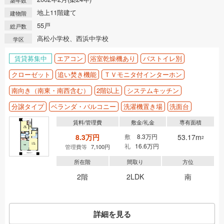
築年数
地上11階建て
建物階
55戸
総戸数
高松小学校、西浜中学校
学区
賃貸募集中
エアコン
浴室乾燥機あり
バストイレ別
クローゼット
追い焚き機能
ＴＶモニタ付インターホン
南向き（南東・南西含む）
2階以上
システムキッチン
分譲タイプ
ベランダ・バルコニー
洗濯機置き場
洗面台
賃料/管理費
敷金/礼金
専有面積
8.3万円
敷
8.3万円
53.17m
2
礼
16.6万円
管理費等
7,100円
所在階
間取り
方位
2階
2LDK
南
詳細を見る