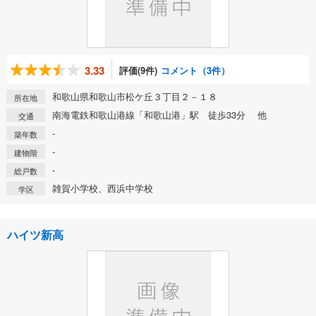
3.33
評価(9件)
コメント（3件）
和歌山県和歌山市松ケ丘３丁目２－１８
所在地
南海電鉄和歌山港線「和歌山港」駅 徒歩33分 他
交通
-
築年数
-
建物階
-
総戸数
雑賀小学校、西浜中学校
学区
ハイツ新高