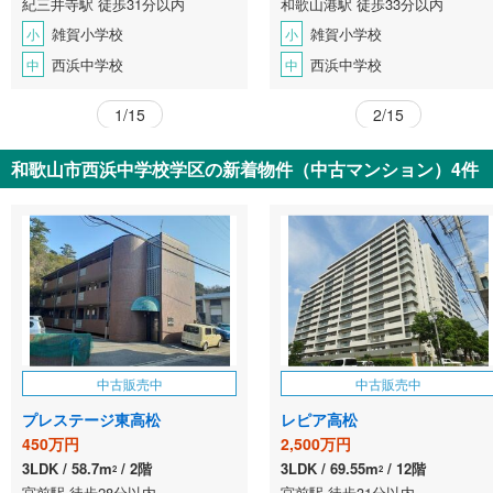
紀三井寺駅 徒歩31分以内
和歌山港駅 徒歩33分以内
雑賀小学校
雑賀小学校
小
小
西浜中学校
西浜中学校
中
中
1/15
2/15
和歌山市西浜中学校学区の新着物件（中古マンション）4件
中古販売中
中古販売中
プレステージ東高松
レピア高松
450万円
2,500万円
3LDK
58.7m
2階
3LDK
69.55m
12階
2
2
宮前駅 徒歩28分以内
宮前駅 徒歩31分以内