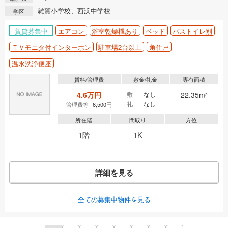
雑賀小学校、西浜中学校
学区
賃貸募集中
エアコン
浴室乾燥機あり
ベッド
バストイレ別
ＴＶモニタ付インターホン
駐車場2台以上
角住戸
温水洗浄便座
賃料/管理費
敷金/礼金
専有面積
4.6万円
敷
なし
22.35m
2
礼
なし
管理費等
6,500円
所在階
間取り
方位
1階
1K
詳細を見る
全ての募集中物件を見る