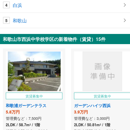
白浜
4
和歌山
5
和歌山市西浜中学校学区の新着物件（賃貸）15件
賃貸募集中
賃貸募集中
和歌浦ガーデンテラス
ガーデンハイツ西浜
5.8万円
3.9万円
管理費など：7,500円
管理費など：3,000円
2LDK
58.7m
1階
2LDK
50.81m
1階
2
2