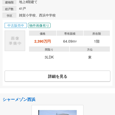
地上8階建て
建物階
41戸
総戸数
雑賀小学校、西浜中学校
学区
中古販売中
物件画像有り
価格
専有面積
所在階
2,390万円
64.09m
1階
2
間取り
方位
3LDK
東
詳細を見る
シャーメゾン西浜