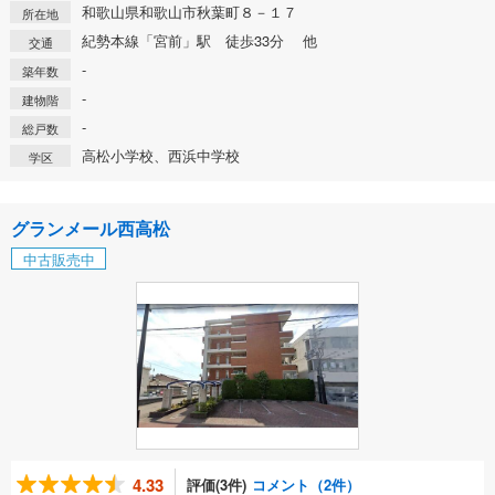
和歌山県和歌山市秋葉町８－１７
所在地
紀勢本線「宮前」駅 徒歩33分 他
交通
-
築年数
-
建物階
-
総戸数
高松小学校、西浜中学校
学区
グランメール西高松
中古販売中
4.33
評価(3件)
コメント（2件）