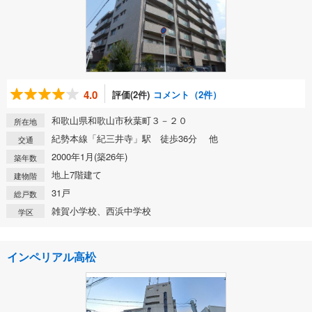
4.0
評価(2件)
コメント（2件）
和歌山県和歌山市秋葉町３－２０
所在地
紀勢本線「紀三井寺」駅 徒歩36分 他
交通
2000年1月(築26年)
築年数
地上7階建て
建物階
31戸
総戸数
雑賀小学校、西浜中学校
学区
インペリアル高松