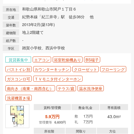
和歌山県和歌山市関戸１丁目６
所在地
紀勢本線「紀三井寺」駅 徒歩36分 他
交通
2013年2月(築13年)
築年数
地上2階建て
建物階
-
総戸数
雑賀小学校、西浜中学校
学区
賃貸募集中
エアコン
浴室乾燥機あり
BS端子
バストイレ別
カウンターキッチン
クローゼット
フローリング
ガスコンロ可
ＴＶモニタ付インターホン
南向き（南東・南西含む）
テラス/庭
温水洗浄便座
洗濯機置き場
賃料/管理費
敷金/礼金
専有面積
5.9万円
敷
1万円
43.0m
2
礼
7万円
管理費等
6,600円
所在階
間取り
方位