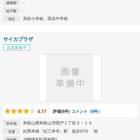
-
建物階
-
総戸数
高松小学校、西浜中学校
学区
サイカプラザ
賃貸募集中
4.17
評価(6件)
コメント（6件）
和歌山県和歌山市関戸１丁目３－１３
所在地
紀勢本線「紀三井寺」駅 徒歩37分 他
交通
1986年8月(築40年)
築年数