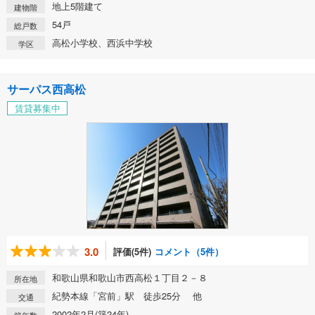
地上5階建て
建物階
54戸
総戸数
高松小学校、西浜中学校
学区
サーパス西高松
賃貸募集中
3.0
評価(5件)
コメント（5件）
和歌山県和歌山市西高松１丁目２－８
所在地
紀勢本線「宮前」駅 徒歩25分 他
交通
2002年2月(築24年)