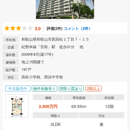
3.0
評価(2件)
コメント（2件）
和歌山県和歌山市西高松１丁目７－１５
所在地
紀勢本線「宮前」駅 徒歩31分 他
交通
2009年8月(築17年)
築年数
地上15階建て
建物階
197戸
総戸数
高松小学校、西浜中学校
学区
中古販売中
物件画像有り
間取り図あり
2階以上
価格
専有面積
所在階
2,500万円
69.55m
12階
2
間取り
方位
3LDK
東