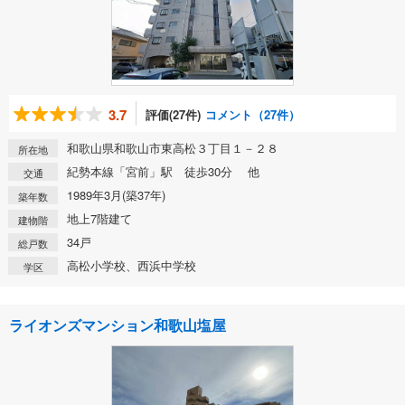
3.7
評価(27件)
コメント（27件）
和歌山県和歌山市東高松３丁目１－２８
所在地
紀勢本線「宮前」駅 徒歩30分 他
交通
1989年3月(築37年)
築年数
地上7階建て
建物階
34戸
総戸数
高松小学校、西浜中学校
学区
ライオンズマンション和歌山塩屋