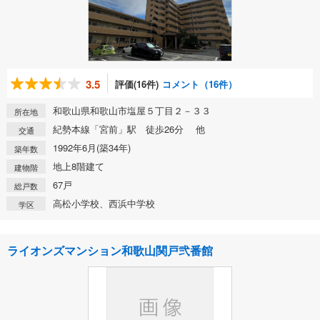
3.5
評価(16件)
コメント（16件）
和歌山県和歌山市塩屋５丁目２－３３
所在地
紀勢本線「宮前」駅 徒歩26分 他
交通
1992年6月(築34年)
築年数
地上8階建て
建物階
67戸
総戸数
高松小学校、西浜中学校
学区
ライオンズマンション和歌山関戸弐番館