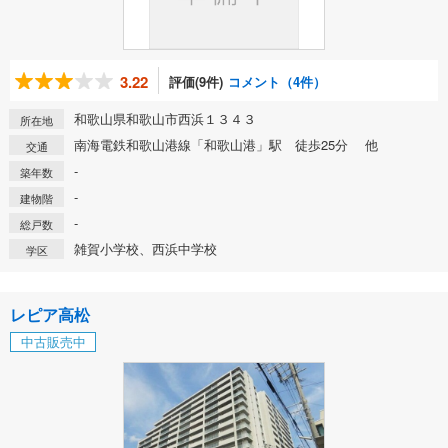
3.22
評価(9件)
コメント（4件）
和歌山県和歌山市西浜１３４３
所在地
南海電鉄和歌山港線「和歌山港」駅 徒歩25分 他
交通
-
築年数
-
建物階
-
総戸数
雑賀小学校、西浜中学校
学区
レピア高松
中古販売中