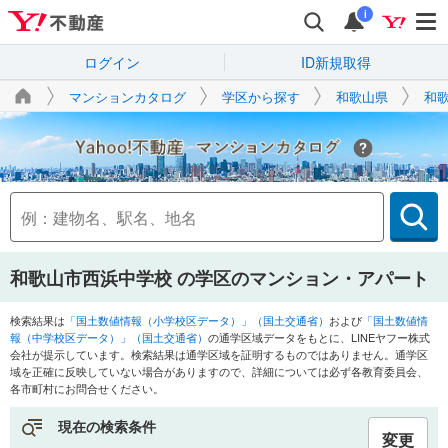
i
ログイン
ID新規取得
マンションカタログ
学区から探す
和歌山県
和
Yahoo!不動産
和歌山市西浜中学校
の学区のマンション・アパート
検索結果は
「国土数値情報（小学校区データ）」（国土交通省）
および
「国土数値情
報（中学校区データ）」（国土交通省）
の通学区域データをもとに、LINEヤフー株式
会社が提示しています。検索結果は通学区域を証明するものではありません。通学区
域を正確に反映していない場合がありますので、詳細については必ず各教育委員会、
各市町村にお問合せください。
現在の検索条件
変更