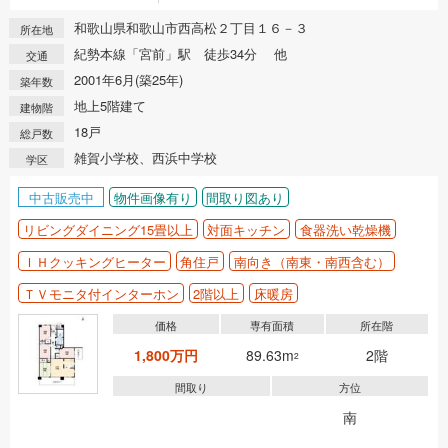
和歌山県和歌山市西高松２丁目１６－３
所在地
紀勢本線「宮前」駅 徒歩34分 他
交通
2001年6月(築25年)
築年数
地上5階建て
建物階
18戸
総戸数
雑賀小学校、西浜中学校
学区
中古販売中
物件画像有り
間取り図あり
リビングダイニング15畳以上
対面キッチン
食器洗い乾燥機
ＩＨクッキングヒーター
角住戸
南向き（南東・南西含む）
ＴＶモニタ付インターホン
2階以上
床暖房
価格
専有面積
所在階
1,800万円
89.63m
2階
2
間取り
方位
南