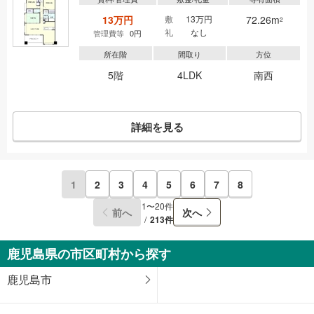
13万円
敷
13万円
72.26m
2
礼
なし
管理費等
0円
所在階
間取り
方位
5階
4LDK
南西
詳細を見る
1
2
3
4
5
6
7
8
1〜20件
前へ
次へ
213件
鹿児島県の市区町村から探す
鹿児島市