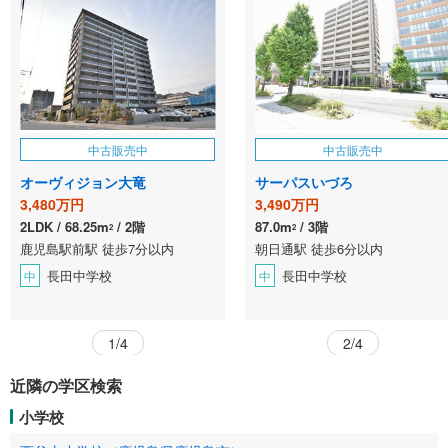
中古販売中
中古販売中
オーヴィジョン大竜
サーパスいづろ
3,480万円
3,490万円
2LDK
68.25m
2階
87.0m
3階
2
2
鹿児島駅前駅 徒歩7分以内
朝日通駅 徒歩6分以内
長田中学校
長田中学校
中
中
1/4
2/4
近隣の学区検索
小学校