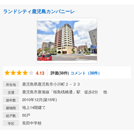
ランドシティ鹿児島カンパニーレ
4.13
評価(38件)
コメント（38件）
鹿児島県鹿児島市小川町２－２３
所在地
鹿児島市唐湊線「桜島桟橋通」駅 徒歩2分 他
交通
2010年12月(築15年)
築年数
地上14階建て
建物階
50戸
総戸数
長田中学校
学区