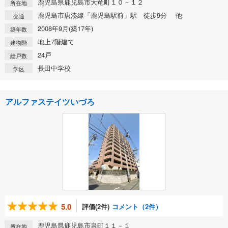
鹿児島県鹿児島市大竜町１０－１２
所在地
鹿児島市唐湊線「鹿児島駅前」駅 徒歩9分 他
交通
2008年9月(築17年)
築年数
地上7階建て
建物階
24戸
総戸数
長田中学校
学区
アルファステイツいづろ
5.0
評価(2件)
コメント（2件）
鹿児島県鹿児島市泉町１１－１
所在地