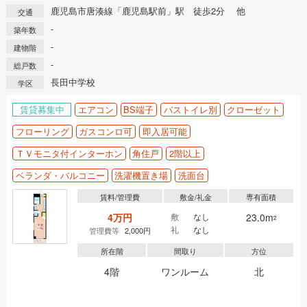
鹿児島市唐湊線「鹿児島駅前」駅 徒歩2分 他
交通
-
築年数
-
建物階
-
総戸数
長田中学校
学区
賃貸募集中
エアコン
BS端子
バストイレ別
クローゼット
フローリング
ガスコンロ可
即入居可能
ＴＶモニタ付インターホン
角住戸
2階以上
ベランダ・バルコニー
洗濯機置き場
洗面台
賃料/管理費
敷金/礼金
専有面積
4万円
敷
なし
23.0m
2
礼
なし
管理費等
2,000円
所在階
間取り
方位
4階
ワンルーム
北