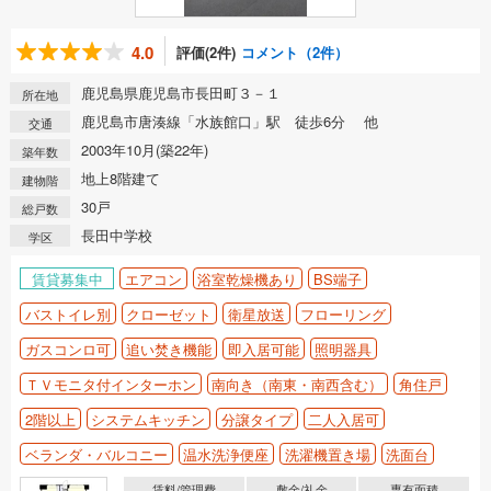
4.0
評価(2件)
コメント（2件）
鹿児島県鹿児島市長田町３－１
所在地
鹿児島市唐湊線「水族館口」駅 徒歩6分 他
交通
2003年10月(築22年)
築年数
地上8階建て
建物階
30戸
総戸数
長田中学校
学区
賃貸募集中
エアコン
浴室乾燥機あり
BS端子
バストイレ別
クローゼット
衛星放送
フローリング
ガスコンロ可
追い焚き機能
即入居可能
照明器具
ＴＶモニタ付インターホン
南向き（南東・南西含む）
角住戸
2階以上
システムキッチン
分譲タイプ
二人入居可
ベランダ・バルコニー
温水洗浄便座
洗濯機置き場
洗面台
賃料/管理費
敷金/礼金
専有面積