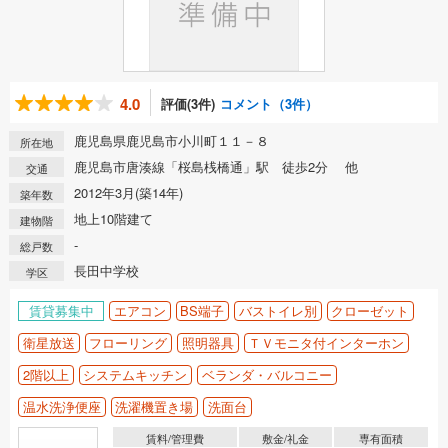
4.0
評価(3件)
コメント（3件）
鹿児島県鹿児島市小川町１１－８
所在地
鹿児島市唐湊線「桜島桟橋通」駅 徒歩2分 他
交通
2012年3月(築14年)
築年数
地上10階建て
建物階
-
総戸数
長田中学校
学区
賃貸募集中
エアコン
BS端子
バストイレ別
クローゼット
衛星放送
フローリング
照明器具
ＴＶモニタ付インターホン
2階以上
システムキッチン
ベランダ・バルコニー
温水洗浄便座
洗濯機置き場
洗面台
賃料/管理費
敷金/礼金
専有面積