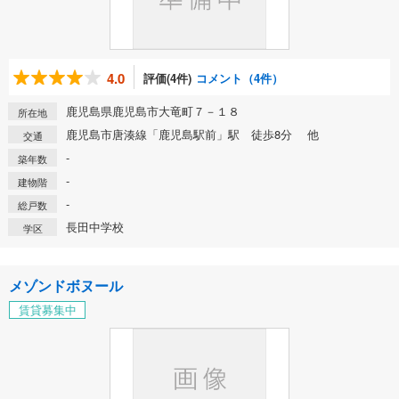
4.0
評価(4件)
コメント（4件）
鹿児島県鹿児島市大竜町７－１８
所在地
鹿児島市唐湊線「鹿児島駅前」駅 徒歩8分 他
交通
-
築年数
-
建物階
-
総戸数
長田中学校
学区
メゾンドボヌール
賃貸募集中