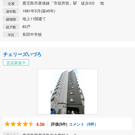
鹿児島市唐湊線「市役所前」駅 徒歩3分 他
交通
1981年5月(築45年)
築年数
地上11階建て
建物階
83戸
総戸数
長田中学校
学区
チェリーズいづろ
賃貸募集中
4.56
評価(9件)
コメント（9件）