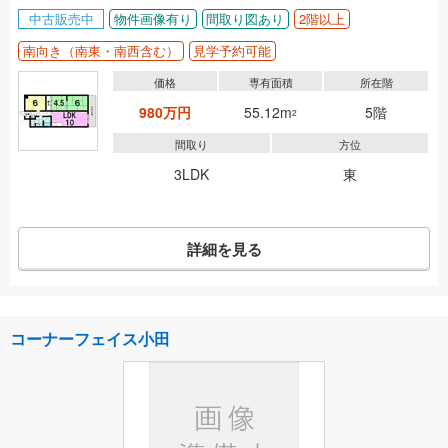
中古販売中
物件画像有り
間取り図あり
2階以上
南向き（南東・南西含む）
見学予約可能
価格
専有面積
所在階
980万円
55.12m
5階
2
間取り
方位
3LDK
東
詳細を見る
コーナーフェイス小田