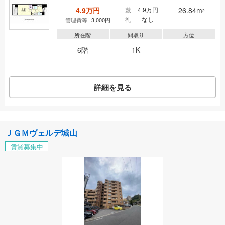
4.9万円
敷
4.9万円
26.84m
2
礼
なし
管理費等
3,000円
所在階
間取り
方位
6階
1K
詳細を見る
ＪＧＭヴェルデ城山
賃貸募集中