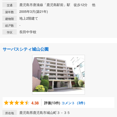
鹿児島市唐湊線「鹿児島駅前」駅 徒歩12分 他
交通
2005年3月(築21年)
築年数
地上2階建て
建物階
-
総戸数
長田中学校
学区
サーパスシティ城山公園
4.38
評価(13件)
コメント（3件）
鹿児島県鹿児島市城山町３－３５
所在地