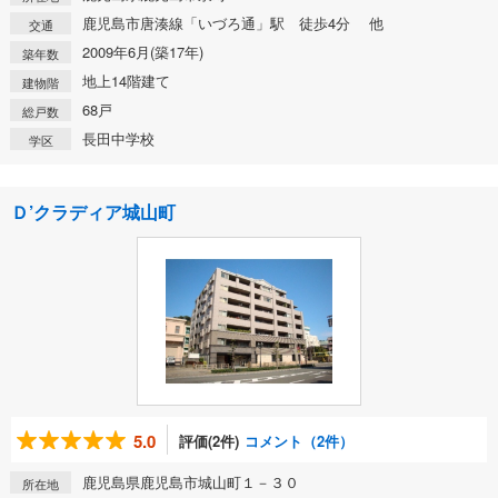
鹿児島市唐湊線「いづろ通」駅 徒歩4分 他
交通
2009年6月(築17年)
築年数
地上14階建て
建物階
68戸
総戸数
長田中学校
学区
Ｄ’クラディア城山町
5.0
評価(2件)
コメント（2件）
鹿児島県鹿児島市城山町１－３０
所在地