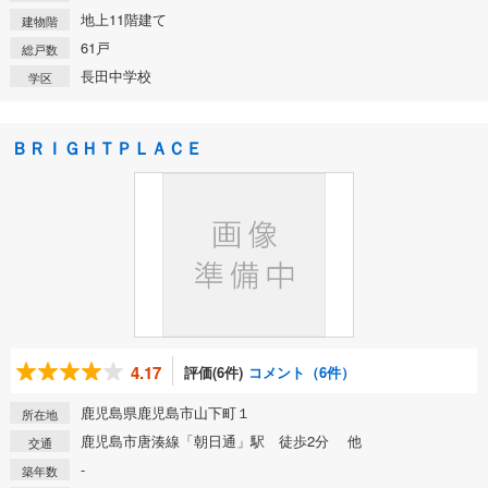
地上11階建て
建物階
61戸
総戸数
長田中学校
学区
ＢＲＩＧＨＴＰＬＡＣＥ
4.17
評価(6件)
コメント（6件）
鹿児島県鹿児島市山下町１
所在地
鹿児島市唐湊線「朝日通」駅 徒歩2分 他
交通
-
築年数