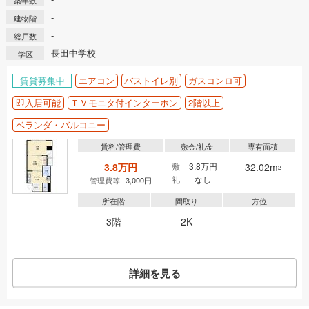
築年数
-
建物階
-
総戸数
長田中学校
学区
賃貸募集中
エアコン
バストイレ別
ガスコンロ可
即入居可能
ＴＶモニタ付インターホン
2階以上
ベランダ・バルコニー
賃料/管理費
敷金/礼金
専有面積
3.8万円
敷
3.8万円
32.02m
2
礼
なし
管理費等
3,000円
所在階
間取り
方位
3階
2K
詳細を見る