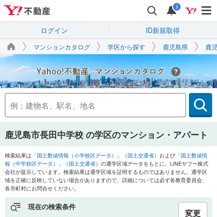
i
ログイン
ID新規取得
マンションカタログ
学区から探す
鹿児島県
鹿
Yahoo!不動産
鹿児島市長田中学校
の学区のマンション・アパート
検索結果は
「国土数値情報（小学校区データ）」（国土交通省）
および
「国土数値情
報（中学校区データ）」（国土交通省）
の通学区域データをもとに、LINEヤフー株式
会社が提示しています。検索結果は通学区域を証明するものではありません。通学区
域を正確に反映していない場合がありますので、詳細については必ず各教育委員会、
各市町村にお問合せください。
現在の検索条件
変更