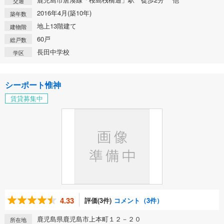
交通
2016年4月(築10年)
築年数
地上13階建て
建物階
60戸
総戸数
長田中学校
学区
シーポート惟神
賃貸募集中
4.33
評価(3件)
コメント（3件）
鹿児島県鹿児島市上本町１２－２０
所在地