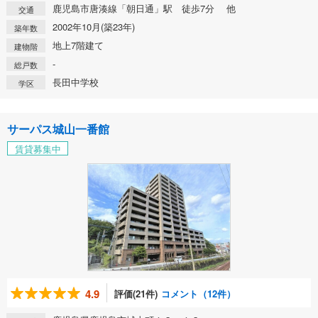
鹿児島市唐湊線「朝日通」駅 徒歩7分 他
交通
2002年10月(築23年)
築年数
地上7階建て
建物階
-
総戸数
長田中学校
学区
サーパス城山一番館
賃貸募集中
4.9
評価(21件)
コメント（12件）