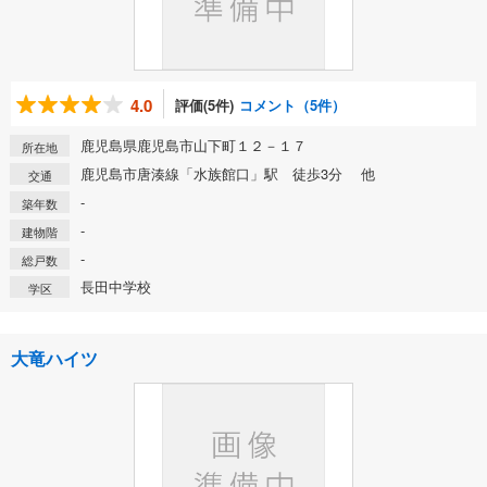
4.0
評価(5件)
コメント（5件）
鹿児島県鹿児島市山下町１２－１７
所在地
鹿児島市唐湊線「水族館口」駅 徒歩3分 他
交通
-
築年数
-
建物階
-
総戸数
長田中学校
学区
大竜ハイツ