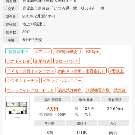
鹿児島県鹿児島市大黒町３－９
所在地
鹿児島市唐湊線「いづろ通」駅 徒歩4分 他
交通
2013年2月(築13年)
築年数
地上11階建て
建物階
80戸
総戸数
長田中学校
学区
賃貸募集中
エアコン
浴室乾燥機あり
BS端子
バストイレ別
衛星放送
フローリング
ＴＶモニタ付インターホン
南向き（南東・南西含む）
2階以上
システムキッチン
ベランダ・バルコニー
ウォークインクローゼット
温水洗浄便座
洗濯機置き場
洗面台
賃料/管理費
敷金/礼金
専有面積
6万円
敷
12万円
32.62m
2
礼
なし
管理費等
4,000円
所在階
間取り
方位
8階
1LDK
南西