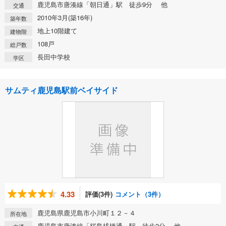
鹿児島市唐湊線「朝日通」駅 徒歩9分 他
交通
2010年3月(築16年)
築年数
地上10階建て
建物階
108戸
総戸数
長田中学校
学区
サムティ鹿児島駅前ベイサイド
4.33
評価(3件)
コメント（3件）
鹿児島県鹿児島市小川町１２－４
所在地
鹿児島市唐湊線「桜島桟橋通」駅 徒歩2分 他