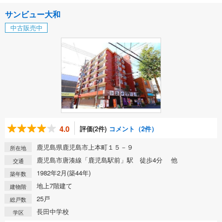
サンビュー大和
中古販売中
4.0
評価(2件)
コメント（2件）
鹿児島県鹿児島市上本町１５－９
所在地
鹿児島市唐湊線「鹿児島駅前」駅 徒歩4分 他
交通
1982年2月(築44年)
築年数
地上7階建て
建物階
25戸
総戸数
長田中学校
学区