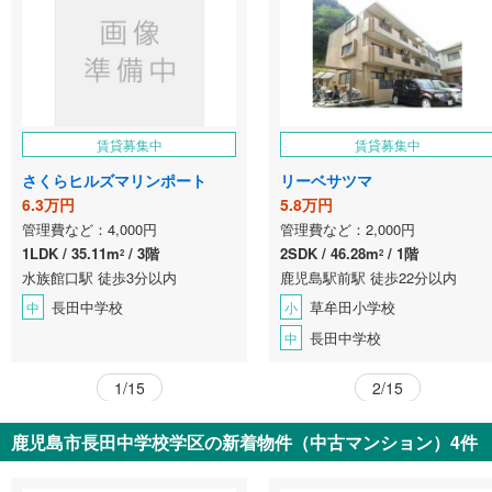
賃貸募集中
賃貸募集中
さくらヒルズマリンポート
リーベサツマ
6.3万円
5.8万円
管理費など：4,000円
管理費など：2,000円
1LDK
35.11m
3階
2SDK
46.28m
1階
2
2
水族館口駅 徒歩3分以内
鹿児島駅前駅 徒歩22分以内
長田中学校
草牟田小学校
中
小
長田中学校
中
1/15
2/15
鹿児島市長田中学校学区の新着物件（中古マンション）4件