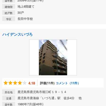
2009年3月(築17年)
築年数
地上8階建て
建物階
30戸
総戸数
長田中学校
学区
ハイデンスいづろ
4.18
評価(11件)
コメント（11件）
鹿児島県鹿児島市堀江町１９－１４
所在地
鹿児島市唐湊線「いづろ通」駅 徒歩4分 他
交通
1980年7月(築46年)
築年数