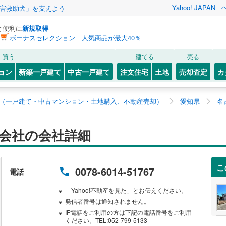
Yahoo! JAPAN
害救助犬」を支えよう
と便利に
新規取得
ボーナスセレクション 人気商品が最大40％
買う
建てる
売る
ョン
新築一戸建て
中古一戸建て
注文住宅
土地
売却査定
カ
（一戸建て・中古マンション・土地購入、不動産売却）
愛知県
名
会社の会社詳細
こ
0078-6014-51767
電話
「Yahoo!不動産を見た」とお伝えください。
発信者番号は通知されません。
IP電話をご利用の方は下記の電話番号をご利用
ください。TEL:052-799-5133