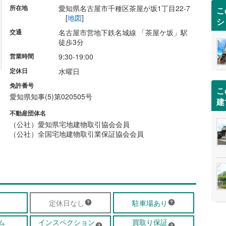
所在地
愛知県名古屋市千種区茶屋が坂1丁目22-7
こ
[
地図
]
シ
交通
名古屋市営地下鉄名城線 「茶屋ケ坂」駅
徒歩3分
営業時間
9:30-19:00
定休日
水曜日
免許番号
こ
愛知県知事(5)第020505号
建
不動産団体名
（公社）愛知県宅地建物取引協会会員
（公社）全国宅地建物取引業保証協会会員
定休日なし
駐車場あり
ム
インスペクション
買取り保証