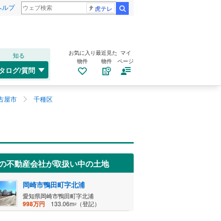
ヘルプ
虎テレ
検索
お気に入り
最近見た
マイ
知る
物件
物件
ページ
タログ/質問
古屋市
千種区
の不動産会社が取扱い中の土地
岡崎市鴨田町字北浦
愛知県岡崎市鴨田町字北浦
998万円
133.06m
（登記）
2