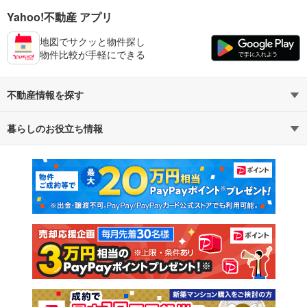
Yahoo!不動産 アプリ
地図でサクッと物件探し
物件比較が手軽にできる
不動産情報を探す
暮らしのお役立ち情報
不動産・住宅
賃貸住宅
マンションカタログ
教えて！住まいの先生
新築マンション
中古マンション
新築一戸建て
中古一戸建て
注文住宅
土地
売却査定