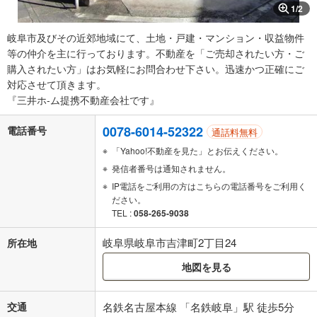
1
/
2
岐阜市及びその近郊地域にて、土地・戸建・マンション・収益物件
等の仲介を主に行っております。不動産を「ご売却されたい方・ご
購入されたい方」はお気軽にお問合わせ下さい。迅速かつ正確にご
対応させて頂きます。
『三井ホ-ム提携不動産会社です』
0078-6014-52322
電話番号
通話料無料
「Yahoo!不動産を見た」とお伝えください。
発信者番号は通知されません。
IP電話をご利用の方はこちらの電話番号をご利用く
ださい。
TEL :
058-265-9038
岐阜県岐阜市吉津町2丁目24
所在地
地図を見る
交通
名鉄名古屋本線 「名鉄岐阜」駅 徒歩5分