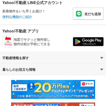
Yahoo!不動産 LINE公式アカウント
新着物件をいち早くお届け！
友だち追加
便利な機能のご紹介
Yahoo!不動産 アプリ
地図でサクッと物件探し
物件比較が手軽にできる
不動産情報を探す
暮らしのお役立ち情報
不動産・住宅
賃貸住宅
マンションカタログ
教えて！住まいの先生
新築マンション
中古マンション
新築一戸建て
中古一戸建て