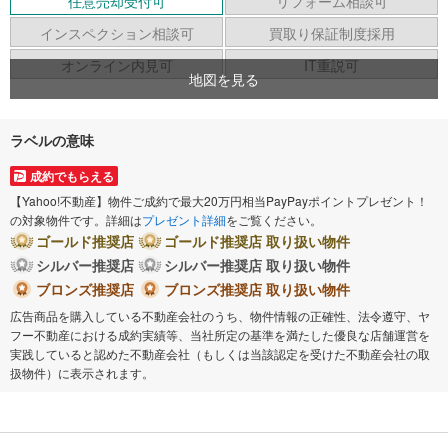
任意売却受付可
リフォーム相談可
インスペクション相談可
買取り保証制度採用
オンライン内見可
IT重説可
地図を見る
ラベルの意味
成約でもらえる
【Yahoo!不動産】物件ご成約で最大20万円相当PayPayポイントプレゼント！
の対象物件です。詳細は
プレゼント詳細
をご覧ください。
ゴールド推奨店
ゴールド推奨店 取り扱い物件
シルバー推奨店
シルバー推奨店 取り扱い物件
ブロンズ推奨店
ブロンズ推奨店 取り扱い物件
広告商品を購入している不動産会社のうち、物件情報の正確性、法令遵守、ヤ
フー不動産における成約実績等、当社所定の基準を満たした優良な店舗運営を
実践していると認めた不動産会社（もしくは当該認定を受けた不動産会社の取
扱物件）に表示されます。