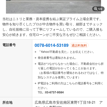
1
/
2
当社はニトリと業務・資本提携を結ぶ東証プライム上場企業です。
物件を知り尽くしたプロが中古物件を買い取り、細部までチェック
し、自社規格に沿って丁寧にリフォームしているので、ご購入後も
安心が続きます。住宅ローンがご不安な方もぜひご相談ください。
0078-6014-53189
電話番号
通話料無料
「Yahoo!不動産を見た」とお伝えください。
発信者番号は通知されません。
電話がつながらなかった場合に、不動産会社から折
り返しの電話がかかってくることがあります。
（お客様の電話番号が通知されるわけではなく、特
別なシステムを使用しています）
IP電話をご利用の方はこちらの電話番号をご利用く
ださい。
TEL :
03-6737-9584
広島県広島市安佐南区東野1丁目18-21 ア
所在地