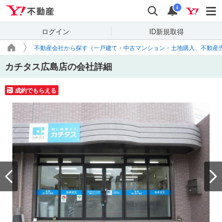
Yahoo!不動産
検索
通知
i
ログイン
ID新規取得
不動産会社から探す（一戸建て・中古マンション・土地購入、不動産
カチタス広島店の会社詳細
成約でもらえる