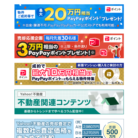
マンションカタログ
教えて！住まいの先生
新築マンション
中古マンション
新築一戸建て
中古一戸建て
注文住宅
土地
売却査定