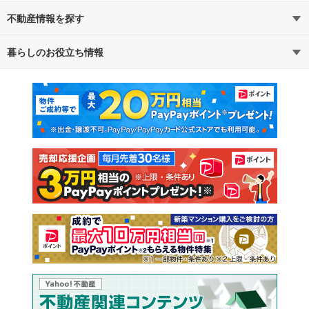
不動産情報を探す
暮らしのお役立ち情報
不動産・住宅
賃貸住宅
マンションカタログ
教えて！住まいの先生
新築マンション
中古マンション
新築一戸建て
中古一戸建て
注文住宅
土地
売却査定