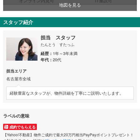
オンライン内見可
IT重説可
地図を見る
スタッフ紹介
担当 スタッフ
たんとう すたっふ
経歴
1年～3年未満
年代
20代
担当エリア
名古屋市全域
経験豊富なスタッフが、物件詳細を丁寧にご説明いたします。
ラベルの意味
成約でもらえる
【Yahoo!不動産】物件ご成約で最大20万円相当PayPayポイントプレゼント！