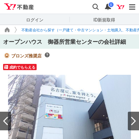
Yahoo!不動産
検索
通知
i
ログイン
ID新規取得
不動産会社から探す（一戸建て・中古マンション・土地購入、不動産
オープンハウス 御器所営業センターの会社詳細
ブロンズ推奨店
成約でもらえる