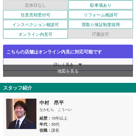
定休日なし
駐車場あり
任意売却受付可
リフォーム相談可
インスペクション相談可
買取り保証制度採用
オンライン内見可
IT重説可
こちらの店舗はオンライン内見に対応可能です
詳しく見る
地図を見る
スタッフ紹介
中村 昂平
なかむら こうへい
経歴
10年以上
年代
30代
役職
課長