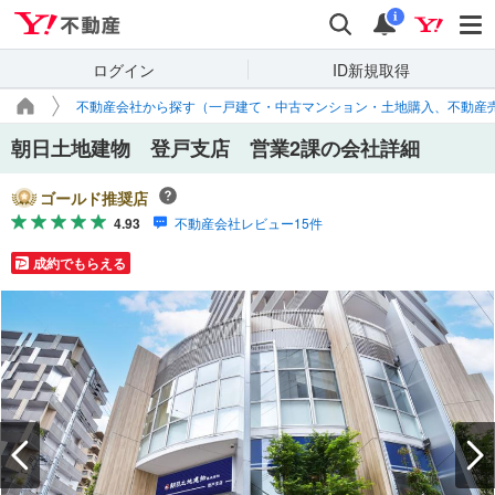
Yahoo!不動産
検索
通知
i
ログイン
ID新規取得
不動産会社から探す（一戸建て・中古マンション・土地購入、不動産
朝日土地建物 登戸支店 営業2課の会社詳細
ゴールド推奨店
4.93
不動産会社レビュー15件
成約でもらえる