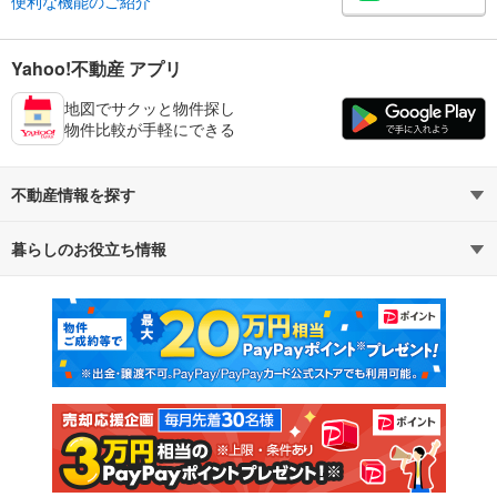
便利な機能のご紹介
Yahoo!不動産 アプリ
地図でサクッと物件探し
物件比較が手軽にできる
不動産情報を探す
暮らしのお役立ち情報
不動産・住宅
賃貸住宅
マンションカタログ
教えて！住まいの先生
新築マンション
中古マンション
新築一戸建て
中古一戸建て
注文住宅
土地
売却査定