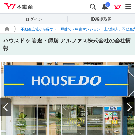
Yahoo!不動産
検索
通知
i
ログイン
ID新規取得
不動産会社から探す（一戸建て・中古マンション・土地購入、不動産
ハウスドゥ 岩倉・師勝 アルファス株式会社の会社情
報