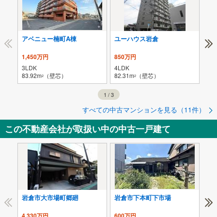
アベニュー楠町A棟
ユーハウス岩倉
グ
1,450万円
850万円
2,
3LDK
4LDK
2L
83.92m
（壁芯）
82.31m
（壁芯）
78.
2
2
1
/
3
すべての中古マンションを見る（11件）
この不動産会社が取扱い中の中古一戸建て
岩倉市大市場町郷廻
岩倉市下本町下市場
小
4,330万円
600万円
3,