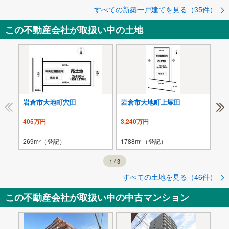
すべての新築一戸建てを見る（35件）
この不動産会社が取扱い中の土地
岩倉市大地町穴田
岩倉市大地町上塚田
岩
405万円
3,240万円
1,
269m
（登記）
1788m
（登記）
145
2
2
1
/
3
すべての土地を見る（46件）
この不動産会社が取扱い中の中古マンション