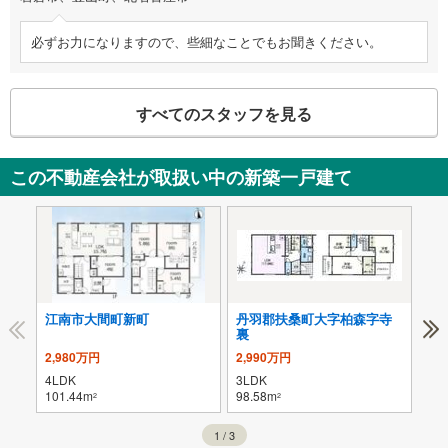
必ずお力になりますので、些細なことでもお聞きください。
すべてのスタッフを見る
この不動産会社が取扱い中の新築一戸建て
江南市大間町新町
丹羽郡扶桑町大字柏森字寺
小
裏
2,980万円
2,990万円
3,
4LDK
3LDK
3L
101.44m
98.58m
100
2
2
1
/
3