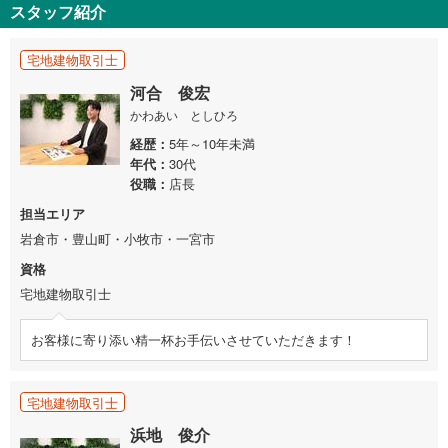
スタッフ紹介
宅地建物取引士
河合 俊宏
かわあい としひろ
経歴
5年～10年未満
年代
30代
役職
店長
担当エリア
岩倉市・豊山町・小牧市・一宮市
資格
宅地建物取引士
お客様に寄り添い精一杯お手伝いさせていただきます！
宅地建物取引士
浜地 俊介