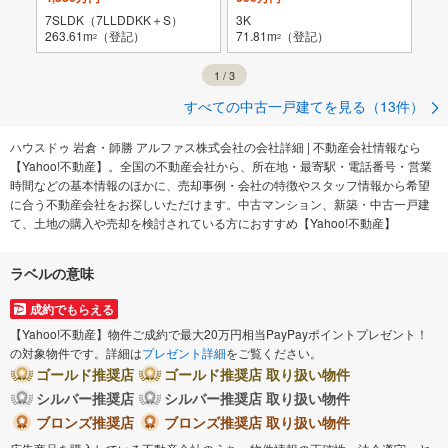
7SLDK（7LLDDKK＋S）
3K
2L
263.61m
（登記）
71.81m
（登記）
115
2
2
1
/
3
すべての中古一戸建てを見る（13件）
ハウスドゥ 岩倉・師勝 アルファス株式会社の会社詳細 | 不動産会社情報なら
【Yahoo!不動産】。全国の不動産会社から、所在地・最寄駅・電話番号・営業
時間などの基本情報のほかに、売却事例・会社の特徴やスタッフ情報から希望
に合う不動産会社をお探しいただけます。中古マンション、新築・中古一戸建
て、土地の購入や売却を検討されている方におすすめ【Yahoo!不動産】
ラベルの意味
成約でもらえる
【Yahoo!不動産】物件ご成約で最大20万円相当PayPayポイントプレゼント！
の対象物件です。詳細は
プレゼント詳細
をご覧ください。
ゴールド推奨店
ゴールド推奨店 取り扱い物件
シルバー推奨店
シルバー推奨店 取り扱い物件
ブロンズ推奨店
ブロンズ推奨店 取り扱い物件