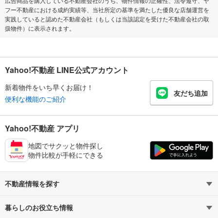
広告商品を購入している不動産会社のうち、物件情報の正確性、法令遵守、ヤ
フー不動産における成約実績等、当社所定の基準を満たした優良な店舗運営を
実践していると認めた不動産会社（もしくは当該認定を受けた不動産会社の取
扱物件）に表示されます。
Yahoo!不動産 LINE公式アカウント
新着物件をいち早くお届け！
友だち追加
便利な機能のご紹介
Yahoo!不動産 アプリ
地図でサクッと物件探し
物件比較が手軽にできる
不動産情報を探す
暮らしのお役立ち情報
不動産・住宅
賃貸住宅