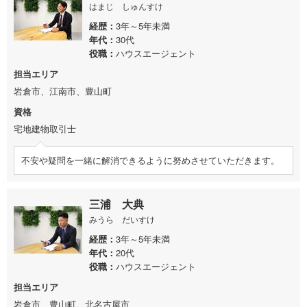
はまじ しゅんすけ
経歴
3年～5年未満
年代
30代
役職
ハウスエージェント
担当エリア
岩倉市、江南市、豊山町
資格
宅地建物取引士
不安や疑問を一緒に解消できるように努めさせていただきます。
三浦 大典
みうら だいすけ
経歴
3年～5年未満
年代
20代
役職
ハウスエージェント
担当エリア
岩倉市、豊山町、北名古屋市