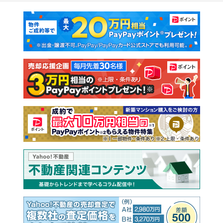
マンションカタログ
教えて！住まいの先生
新築マンション
中古マンション
新築一戸建て
中古一戸建て
注文住宅
土地
売却査定