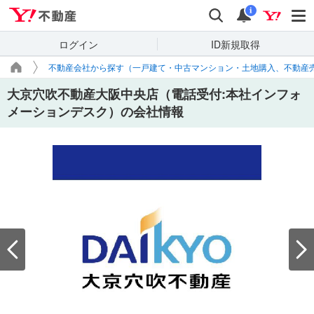
Yahoo!不動産
検索
通知
i
ログイン
ID新規取得
不動産会社から探す（一戸建て・中古マンション・土地購入、不動産
大京穴吹不動産大阪中央店（電話受付:本社インフォ
メーションデスク）の会社情報