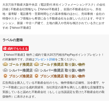
大京穴吹不動産大阪中央店（電話受付:本社インフォメーションデスク）の会社
詳細 | 不動産会社情報なら【Yahoo!不動産】。全国の不動産会社から、所在
地・最寄駅・電話番号・営業時間などの基本情報のほかに、売却事例・会社の
特徴やスタッフ情報から希望に合う不動産会社をお探しいただけます。中古マ
ンション、新築・中古一戸建て、土地の購入や売却を検討されている方におす
すめ【Yahoo!不動産】
ラベルの意味
成約でもらえる
【Yahoo!不動産】物件ご成約で最大20万円相当PayPayポイントプレゼント！
の対象物件です。詳細は
プレゼント詳細
をご覧ください。
ゴールド推奨店
ゴールド推奨店 取り扱い物件
シルバー推奨店
シルバー推奨店 取り扱い物件
ブロンズ推奨店
ブロンズ推奨店 取り扱い物件
広告商品を購入している不動産会社のうち、物件情報の正確性、法令遵守、ヤ
フー不動産における成約実績等、当社所定の基準を満たした優良な店舗運営を
実践していると認めた不動産会社（もしくは当該認定を受けた不動産会社の取
扱物件）に表示されます。