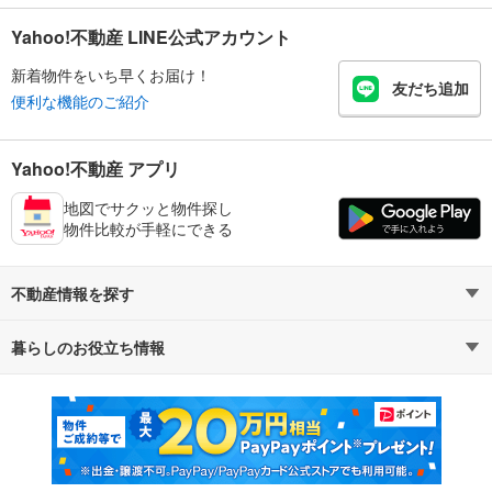
Yahoo!不動産 LINE公式アカウント
新着物件をいち早くお届け！
友だち追加
便利な機能のご紹介
Yahoo!不動産 アプリ
地図でサクッと物件探し
物件比較が手軽にできる
不動産情報を探す
暮らしのお役立ち情報
不動産・住宅
賃貸住宅
マンションカタログ
教えて！住まいの先生
新築マンション
中古マンション
新築一戸建て
中古一戸建て