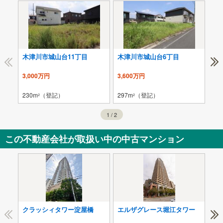
木津川市城山台11丁目
木津川市城山台6丁目
木
3,000万円
3,600万円
3,
230m
（登記）
297m
（登記）
24
2
2
1
/
2
この不動産会社が取扱い中の中古マンション
クラッシィタワー淀屋橋
エルザグレース堀江タワー
ラ
ス