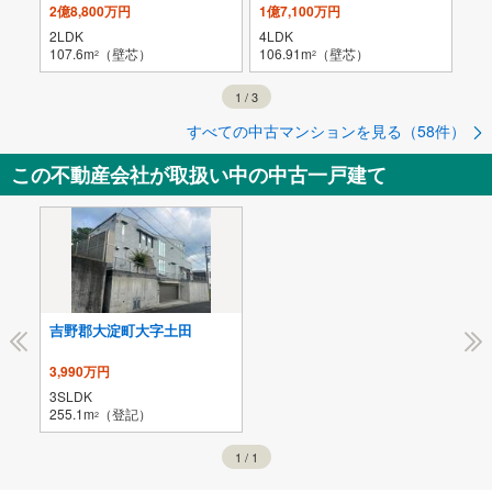
2億8,800万円
1億7,100万円
1億
2LDK
4LDK
3L
107.6m
（壁芯）
106.91m
（壁芯）
103
2
2
1
/
3
すべての中古マンションを見る（58件）
この不動産会社が取扱い中の中古一戸建て
吉野郡大淀町大字土田
3,990万円
3SLDK
255.1m
（登記）
2
1
/
1