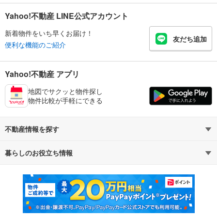
Yahoo!不動産 LINE公式アカウント
新着物件をいち早くお届け！
友だち追加
便利な機能のご紹介
Yahoo!不動産 アプリ
地図でサクッと物件探し
物件比較が手軽にできる
不動産情報を探す
暮らしのお役立ち情報
不動産・住宅
賃貸住宅
マンションカタログ
教えて！住まいの先生
新築マンション
中古マンション
新築一戸建て
中古一戸建て