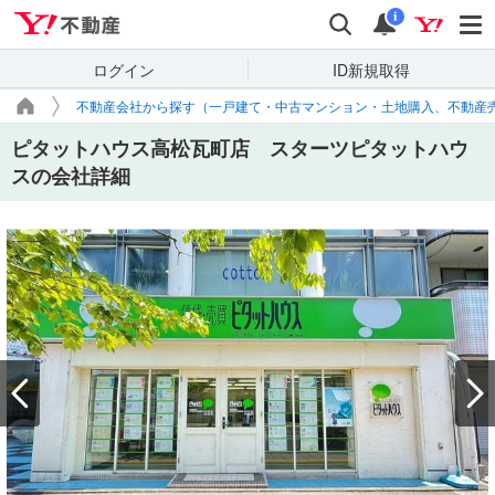
Yahoo!不動産
検索
通知
i
ログイン
ID新規取得
不動産会社から探す（一戸建て・中古マンション・土地購入、不動産
ピタットハウス高松瓦町店 スターツピタットハウ
スの会社詳細