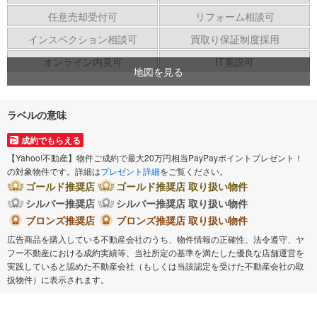
任意売却受付可
リフォーム相談可
インスペクション相談可
買取り保証制度採用
オンライン内見可
IT重説可
地図を見る
ラベルの意味
成約でもらえる
【Yahoo!不動産】物件ご成約で最大20万円相当PayPayポイントプレゼント！
の対象物件です。詳細は
プレゼント詳細
をご覧ください。
ゴールド推奨店
ゴールド推奨店 取り扱い物件
シルバー推奨店
シルバー推奨店 取り扱い物件
ブロンズ推奨店
ブロンズ推奨店 取り扱い物件
広告商品を購入している不動産会社のうち、物件情報の正確性、法令遵守、ヤ
フー不動産における成約実績等、当社所定の基準を満たした優良な店舗運営を
実践していると認めた不動産会社（もしくは当該認定を受けた不動産会社の取
扱物件）に表示されます。