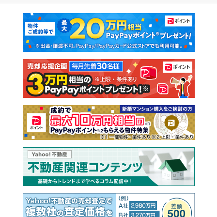
マンションカタログ
教えて！住まいの先生
新築マンション
中古マンション
新築一戸建て
中古一戸建て
注文住宅
土地
売却査定