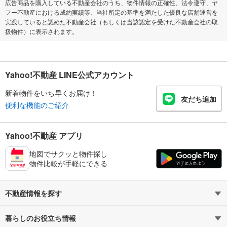
広告商品を購入している不動産会社のうち、物件情報の正確性、法令遵守、ヤ
フー不動産における成約実績等、当社所定の基準を満たした優良な店舗運営を
実践していると認めた不動産会社（もしくは当該認定を受けた不動産会社の取
扱物件）に表示されます。
Yahoo!不動産 LINE公式アカウント
新着物件をいち早くお届け！
友だち追加
便利な機能のご紹介
Yahoo!不動産 アプリ
地図でサクッと物件探し
物件比較が手軽にできる
不動産情報を探す
暮らしのお役立ち情報
不動産・住宅
賃貸住宅