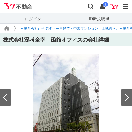
Yahoo!不動産
検索
通知
i
ログイン
ID新規取得
不動産会社から探す（一戸建て・中古マンション・土地購入、不動産
株式会社深考全幸 函館オフィスの会社詳細