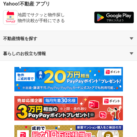
Yahoo!不動産 アプリ
地図でサクッと物件探し
物件比較が手軽にできる
不動産情報を探す
暮らしのお役立ち情報
不動産・住宅
賃貸住宅
マンションカタログ
教えて！住まいの先生
新築マンション
中古マンション
新築一戸建て
中古一戸建て
注文住宅
土地
売却査定