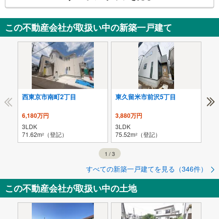
この不動産会社が取扱い中の新築一戸建て
西東京市南町2丁目
東久留米市前沢5丁目
東
6,180万円
3,880万円
3,
3LDK
3LDK
3L
71.62m
（登記）
75.52m
（登記）
74.
2
2
1
/
3
すべての新築一戸建てを見る（346件）
この不動産会社が取扱い中の土地