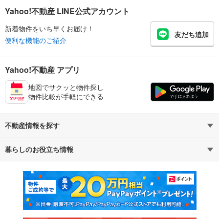
Yahoo!不動産 LINE公式アカウント
新着物件をいち早くお届け！
友だち追加
便利な機能のご紹介
Yahoo!不動産 アプリ
地図でサクッと物件探し
物件比較が手軽にできる
不動産情報を探す
暮らしのお役立ち情報
不動産・住宅
賃貸住宅
マンションカタログ
教えて！住まいの先生
新築マンション
中古マンション
新築一戸建て
中古一戸建て