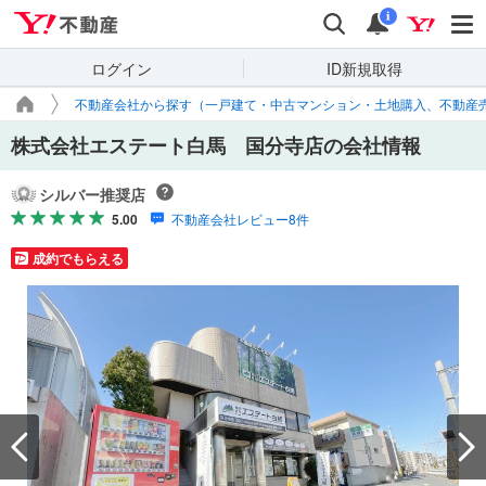
Yahoo!不動産
検索
通知
i
ログイン
ID新規取得
不動産会社から探す（一戸建て・中古マンション・土地購入、不動産
株式会社エステート白馬 国分寺店の会社情報
シルバー推奨店
5.00
不動産会社レビュー8件
成約でもらえる