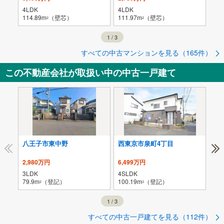
4LDK
4LDK
4L
114.89m
（壁芯）
111.97m
（壁芯）
105
2
2
1
/
3
すべての中古マンションを見る（165件）
この不動産会社が取扱い中の中古一戸建て
八王子市東中野
西東京市泉町4丁目
多
2,980万円
6,499万円
4,
3LDK
4SLDK
4L
79.9m
（登記）
100.19m
（登記）
94.
2
2
1
/
3
すべての中古一戸建てを見る（112件）