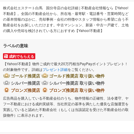
株式会社エステート白馬 国分寺店の会社詳細 | 不動産会社情報なら【Yahoo!
不動産】。全国の不動産会社から、所在地・最寄駅・電話番号・営業時間など
の基本情報のほかに、売却事例・会社の特徴やスタッフ情報から希望に合う不
動産会社をお探しいただけます。中古マンション、新築・中古一戸建て、土地
の購入や売却を検討されている方におすすめ【Yahoo!不動産】
ラベルの意味
成約でもらえる
【Yahoo!不動産】物件ご成約で最大20万円相当PayPayポイントプレゼント！
の対象物件です。詳細は
プレゼント詳細
をご覧ください。
ゴールド推奨店
ゴールド推奨店 取り扱い物件
シルバー推奨店
シルバー推奨店 取り扱い物件
ブロンズ推奨店
ブロンズ推奨店 取り扱い物件
広告商品を購入している不動産会社のうち、物件情報の正確性、法令遵守、ヤ
フー不動産における成約実績等、当社所定の基準を満たした優良な店舗運営を
実践していると認めた不動産会社（もしくは当該認定を受けた不動産会社の取
扱物件）に表示されます。