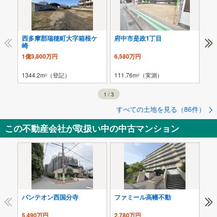
西多摩郡瑞穂町大字箱根ケ
府中市是政1丁目
小
崎
1億3,800万円
6,580万円
6,
1344.2m
（登記）
111.76m
（実測）
124
2
2
1
/
3
すべての土地を見る（86件）
この不動産会社が取扱い中の中古マンション
パンテオン西国分寺
ファミール高幡不動
ヴ
5,490万円
2,780万円
5,