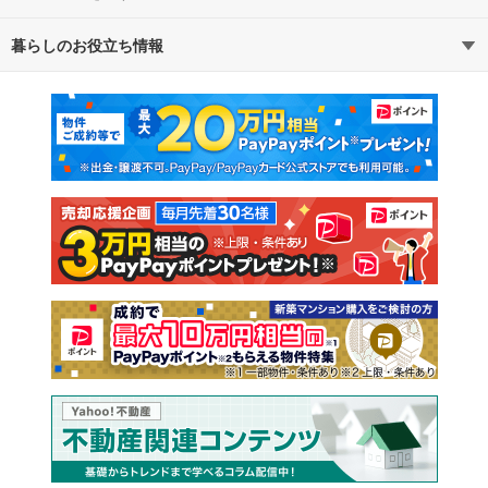
暮らしのお役立ち情報
不動産・住宅
賃貸住宅
マンションカタログ
教えて！住まいの先生
新築マンション
中古マンション
新築一戸建て
中古一戸建て
注文住宅
土地
売却査定