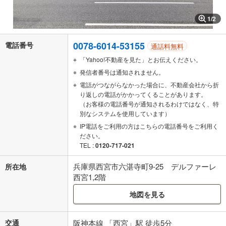
1
/
2
0078-6014-53155
電話番号
通話料無料
「Yahoo!不動産を見た」とお伝えください。
発信者番号は通知されません。
電話がつながらなかった場合に、不動産会社から折
り返しの電話がかかってくることがあります。
（お客様の電話番号が通知されるわけではなく、特
別なシステムを使用しています）
IP電話をご利用の方はこちらの電話番号をご利用く
ださい。
TEL :
0120-717-021
兵庫県西宮市六湛寺町9-25 デルファーレ
所在地
西宮1,2階
地図を見る
交通
阪神本線 「西宮」駅 徒歩5分