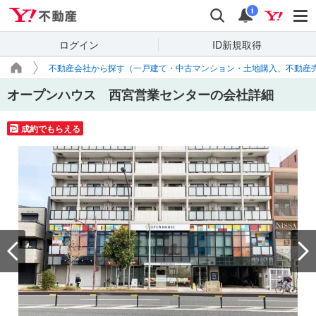
Yahoo!不動産
検索
通知
i
ログイン
ID新規取得
不動産会社から探す（一戸建て・中古マンション・土地購入、不動産
オープンハウス 西宮営業センターの会社詳細
成約でもらえる