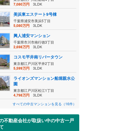
7,080万円
3LDK
美浜東エステート9号棟
千葉県浦安市美浜5丁目
5,080万円
3LDK
興人浦安マンション
千葉県市川市南行徳3丁目
2,698万円
3LDK
コスモ平井南リバータウン
東京都江戸川区平井2丁目
5,599万円
3LDK
ライオンズマンション船堀親水公
園
東京都江戸川区松江1丁目
4,798万円
3LDK
すべての中古マンションを見る（16件）
の不動産会社が取扱い中の中古一戸
て