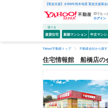
【緊急支援】令和8年熊本地震 緊急支援募
IDでもっ
ログイン
借りる
賃貸住宅
新築マンション
中古マンシ
Yahoo!不動産トップ
不動産会社から探す
住宅情報館 船橋店の