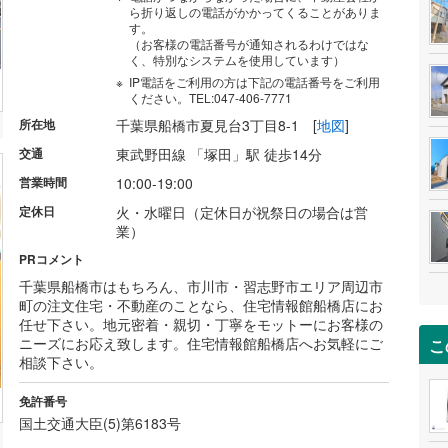
ら折り返しの電話がかかってくることがありま
す。
（お客様の電話番号が通知されるわけではな
く、特別なシステムを使用しています）
IP電話をご利用の方は下記の電話番号をご利用
ください。TEL:047-406-7771
所在地
千葉県船橋市夏見台3丁目8-1
[
地図
]
交通
東武野田線 「塚田」駅 徒歩14分
営業時間
10:00-19:00
定休日
火・水曜日（定休日が祝祭日の場合は営
業）
PRコメント
千葉県船橋市はもちろん、市川市・習志野市エリア周辺市
町の注文住宅・不動産のことなら、住宅情報館船橋店にお
任せ下さい。地元密着・親切・丁寧をモットーにお客様の
ニーズにお応え致します。住宅情報館船橋店へお気軽にご
こ
相談下さい。
免許番号
国土交通大臣(5)第6183号