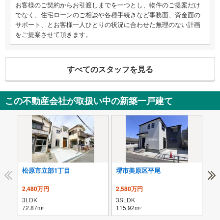
お客様のご契約からお引渡しまでを一つとし、物件のご提案だけ
でなく、住宅ローンのご相談や各種手続きなど事務面、資金面の
サポート、とお客様一人ひとりの状況に合わせた無理のない計画
をご提案させて頂きます。
すべてのスタッフを見る
この不動産会社が取扱い中の新築一戸建て
松原市立部1丁目
堺市美原区平尾
松
2,480万円
2,580万円
3,
3LDK
3SLDK
3S
72.87m
115.92m
116
2
2