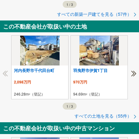
1
/
3
すべての新築一戸建てを見る（57件）
この不動産会社が取扱い中の土地
河内長野市千代田台町
羽曳野市伊賀1丁目
富
2,098万円
970万円
99
246.28m
（登記）
94.69m
（登記）
132
2
2
1
/
3
すべての土地を見る（55件）
この不動産会社が取扱い中の中古マンション