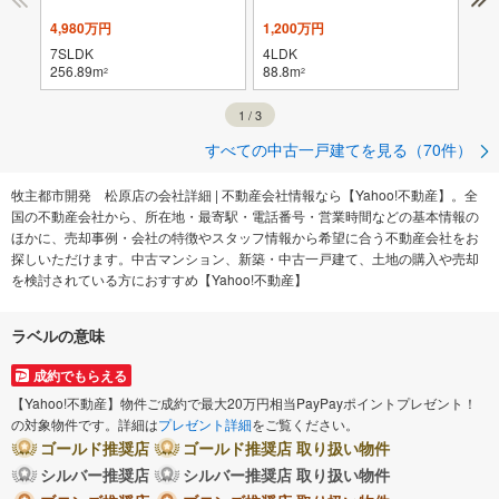
4,980万円
1,200万円
3,
7SLDK
4LDK
4L
256.89m
88.8m
89.
2
2
1
/
3
すべての中古一戸建てを見る（70件）
牧主都市開発 松原店の会社詳細 | 不動産会社情報なら【Yahoo!不動産】。全
国の不動産会社から、所在地・最寄駅・電話番号・営業時間などの基本情報の
ほかに、売却事例・会社の特徴やスタッフ情報から希望に合う不動産会社をお
探しいただけます。中古マンション、新築・中古一戸建て、土地の購入や売却
を検討されている方におすすめ【Yahoo!不動産】
ラベルの意味
成約でもらえる
【Yahoo!不動産】物件ご成約で最大20万円相当PayPayポイントプレゼント！
の対象物件です。詳細は
プレゼント詳細
をご覧ください。
ゴールド推奨店
ゴールド推奨店 取り扱い物件
シルバー推奨店
シルバー推奨店 取り扱い物件