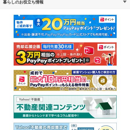
暮らしのお役立ち情報
不動産・住宅
賃貸住宅
マンションカタログ
教えて！住まいの先生
新築マンション
中古マンション
新築一戸建て
中古一戸建て
注文住宅
土地
売却査定