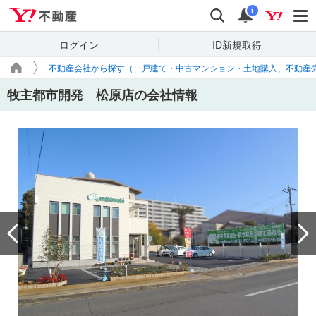
Yahoo!不動産
検索
通知
i
ログイン
ID新規取得
不動産会社から探す（一戸建て・中古マンション・土地購入、不動産
牧主都市開発 松原店の会社情報