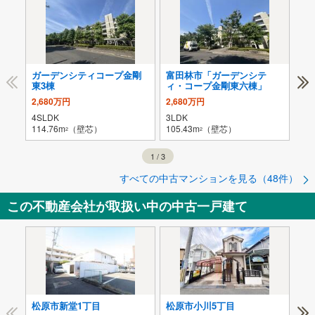
ガーデンシティコープ金剛
富田林市「ガーデンシテ
エ
東3棟
ィ・コープ金剛東六棟」
2,680万円
2,680万円
2,
4SLDK
3LDK
4L
114.76m
（壁芯）
105.43m
（壁芯）
94.
2
2
1
/
3
すべての中古マンションを見る（48件）
この不動産会社が取扱い中の中古一戸建て
松原市新堂1丁目
松原市小川5丁目
松