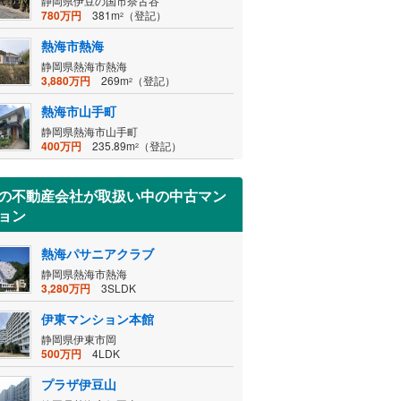
静岡県伊豆の国市奈古谷
780万円
381m
（登記）
2
熱海市熱海
静岡県熱海市熱海
3,880万円
269m
（登記）
2
熱海市山手町
静岡県熱海市山手町
400万円
235.89m
（登記）
2
の不動産会社が取扱い中の中古マン
ョン
熱海パサニアクラブ
静岡県熱海市熱海
3,280万円
3SLDK
伊東マンション本館
静岡県伊東市岡
500万円
4LDK
プラザ伊豆山