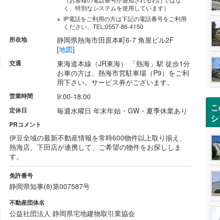
く、特別なシステムを使用しています）
IP電話をご利用の方は下記の電話番号をご利用
ください。TEL:0557-86-4150
所在地
静岡県熱海市田原本町6-7 角屋ビル2F
[
地図
]
交通
東海道本線（JR東海） 「熱海」駅 徒歩1分
お車の方は、熱海市営駐車場（P9）をご利
用下さい。サービス券がございます。
営業時間
9:00-18:00
こ
定休日
毎週水曜日 年末年始・GW・夏季休業あり
シ
PRコメント
伊豆全域の最新不動産情報を常時600物件以上取り揃え、
熱海店、下田店が連携して、ご希望の物件をお探ししま
す。
免許番号
静岡県知事(8)第007587号
不動産団体名
公益社団法人 静岡県宅地建物取引業協会