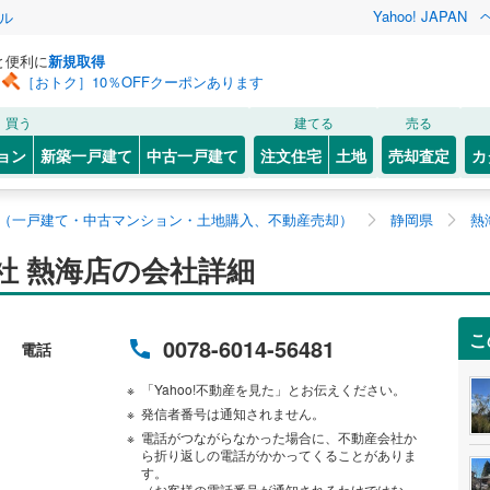
Yahoo! JAPAN
ル
と便利に
新規取得
［おトク］10％OFFクーポンあります
買う
建てる
売る
ョン
新築一戸建て
中古一戸建て
注文住宅
土地
売却査定
カ
（一戸建て・中古マンション・土地購入、不動産売却）
静岡県
熱
社 熱海店の会社詳細
こ
0078-6014-56481
電話
「Yahoo!不動産を見た」とお伝えください。
発信者番号は通知されません。
電話がつながらなかった場合に、不動産会社か
ら折り返しの電話がかかってくることがありま
す。
（お客様の電話番号が通知されるわけではな