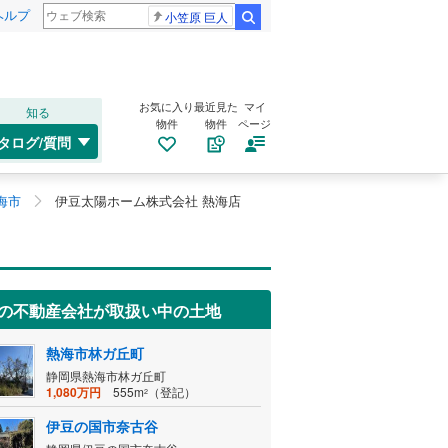
ヘルプ
小笠原 巨人
検索
お気に入り
最近見た
マイ
知る
物件
物件
ページ
タログ/質問
海市
伊豆太陽ホーム株式会社 熱海店
の不動産会社が取扱い中の土地
熱海市林ガ丘町
静岡県熱海市林ガ丘町
1,080万円
555m
（登記）
2
伊豆の国市奈古谷