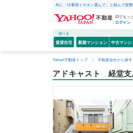
AIに「仕事用イヤホン選んで」と頼んで実
IDでもっ
ログイン
借りる
賃貸住宅
新築マンション
中古マンシ
Yahoo!不動産トップ
不動産会社から探す
アドキャスト 経堂支