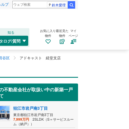
ヘルプ
鈴木愛理
検索
お気に入り
最近見た
マイ
知る
物件
物件
ページ
タログ/質問
田谷区
アドキャスト 経堂支店
の不動産会社が取扱い中の新築一戸
て
狛江市岩戸南3丁目
東京都狛江市岩戸南3丁目
7,999万円
2SLDK（S＝サービスルー
ム（納戸））