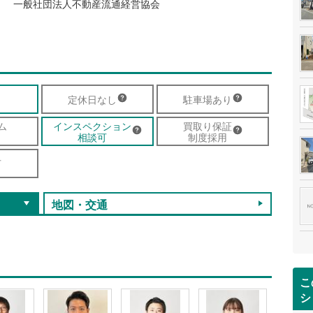
一般社団法人不動産流通経営協会
定休日なし
駐車場あり
ム
インスペクション
買取り保証
相談可
制度採用
可
地図・交通
こ
シ