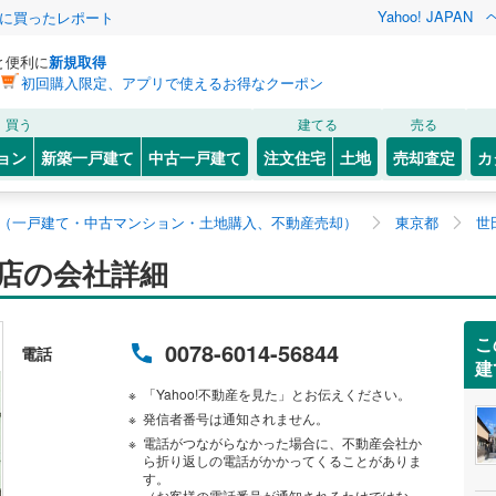
Yahoo! JAPAN
際に買ったレポート
と便利に
新規取得
初回購入限定、アプリで使えるお得なクーポン
買う
建てる
売る
ョン
新築一戸建て
中古一戸建て
注文住宅
土地
売却査定
カ
（一戸建て・中古マンション・土地購入、不動産売却）
東京都
世
店の会社詳細
こ
0078-6014-56844
電話
建
「Yahoo!不動産を見た」とお伝えください。
発信者番号は通知されません。
電話がつながらなかった場合に、不動産会社か
ら折り返しの電話がかかってくることがありま
す。
（お客様の電話番号が通知されるわけではな