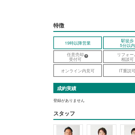
特徴
駅徒歩
19時以降営業
5分以内
任意売却
リフォー
受付可
相談可
オンライン内見可
IT重説
成約実績
登録がありません
スタッフ