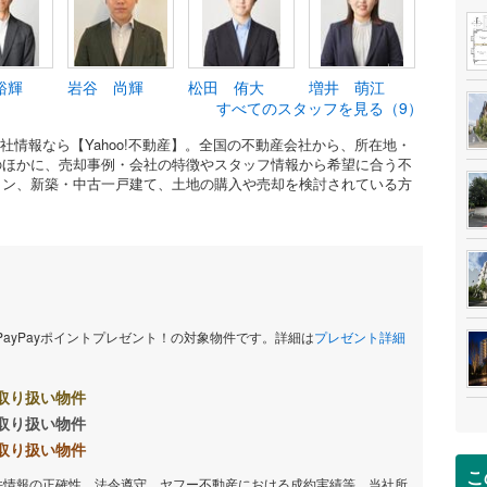
裕輝
岩谷 尚輝
松田 侑大
増井 萌江
すべてのスタッフを見る（9）
会社情報なら【Yahoo!不動産】。全国の不動産会社から、所在地・
のほかに、売却事例・会社の特徴やスタッフ情報から希望に合う不
ョン、新築・中古一戸建て、土地の購入や売却を検討されている方
当PayPayポイントプレゼント！の対象物件です。詳細は
プレゼント詳細
取り扱い物件
取り扱い物件
取り扱い物件
こ
件情報の正確性、法令遵守、ヤフー不動産における成約実績等、当社所