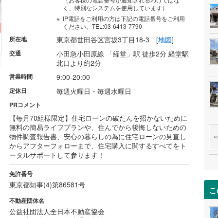
く、特別なシステムを使用しています）
IP電話をご利用の方は下記の電話番号をご利用
ください。TEL:03-6413-7790
所在地
東京都世田谷区宮坂3丁目18-3
[
地図
]
交通
小田急小田原線 「経堂」駅 徒歩2分 経堂駅
北口より約2分
営業時間
9:00-20:00
定休日
毎週火曜日・毎週水曜日
PRコメント
【毎月70組様限定】住宅ローンの破たんを招かないために
無料の簡易ライフプランや、住んでから後悔しないための
物件調査報告書、安心の暮らしの為に住宅ローンの見直し
からアフターフォローまで、住宅購入に関するすべてをト
ータルサポートして参ります！
免許番号
東京都知事(4)第86581号
こ
不動産団体名
公益社団法人全日本不動産協会