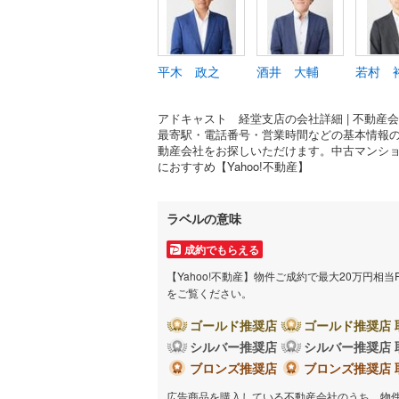
平木 政之
酒井 大輔
若村 
アドキャスト 経堂支店の会社詳細 | 不動産
最寄駅・電話番号・営業時間などの基本情報
動産会社をお探しいただけます。中古マンシ
におすすめ【Yahoo!不動産】
ラベルの意味
成約でもらえる
【Yahoo!不動産】物件ご成約で最大20万円相
をご覧ください。
ゴールド推奨店
ゴールド推奨店 
シルバー推奨店
シルバー推奨店 
ブロンズ推奨店
ブロンズ推奨店 
広告商品を購入している不動産会社のうち、物