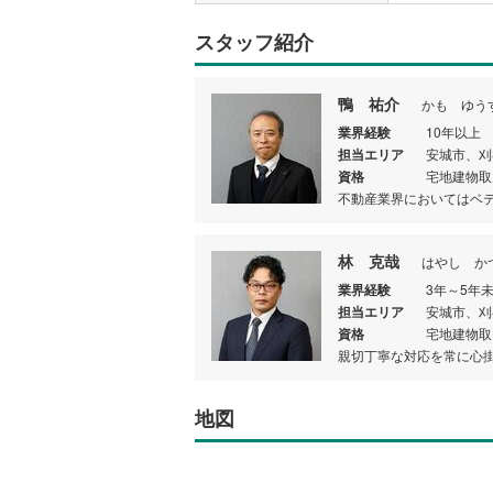
スタッフ紹介
鴨 祐介
かも ゆう
業界経験
10年以上
担当エリア
安城市、刈
資格
宅地建物取
不動産業界においてはベ
林 克哉
はやし か
業界経験
3年～5年
担当エリア
安城市、刈
資格
宅地建物取
親切丁寧な対応を常に心
地図