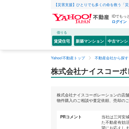
【災害支援】ひとりでも多くの命を救う「災
IDでもっ
ログイン
借りる
賃貸住宅
新築マンション
中古マンシ
Yahoo!不動産トップ
不動産会社から探す
株式会社ナイスコーポ
株式会社ナイスコーポレーションの店
物件購入のご相談や査定依頼、売却の
PRコメント
当社は三河安
た不動産有効
望にお応えし