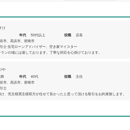
すけ
年代
50代以上
役職
店長
谷市、高浜市、碧南市
引士 住宅ローンアドバイザー、空き家マイスター
テランの域には達しております。丁寧な対応を心掛けております。
つや
未満
年代
40代
役職
主任
谷市、高浜市、碧南市
引士
掛け、売主様買主様双方が任せて良かったと思って頂ける取引をお約束致します。