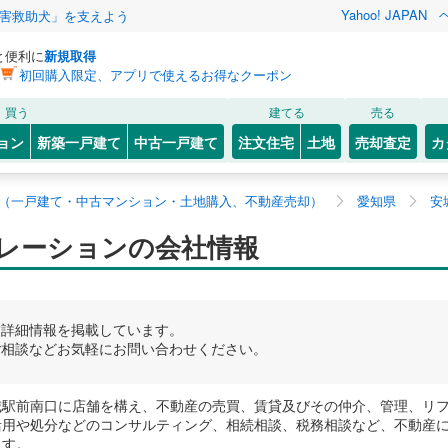
Yahoo! JAPAN
害救助犬」を支えよう
と便利に
新規取得
初回購入限定、アプリで使えるお得なクーポン
買う
建てる
売る
ョン
新築一戸建て
中古一戸建て
注文住宅
土地
売却査定
カ
（一戸建て・中古マンション・土地購入、不動産売却）
愛知県
安
レーションの会社情報
舗詳細情報を掲載しています。
ご相談などお気軽にお問い合わせください。
城駅前南口に店舗を構え、不動産の売買、賃貸及びその仲介、管理、リ
活用や処分などのコンサルティング、相続相談、税務相談など、不動産
ます。