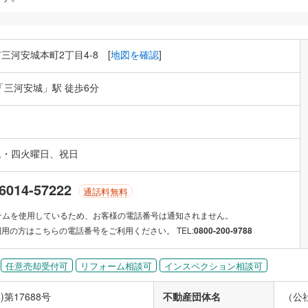
三河安城本町2丁目4-8 [
地図を確認
]
「三河安城」駅 徒歩6分
二・四火曜日、祝日
6014-57222
通話料無料
テムを使用しているため、お客様の電話番号は通知されません。
利用の方はこちらの電話番号をご利用ください。 TEL:
0800-200-9788
任意売却受付可
リフォーム相談可
インスペクション相談可
)第17688号
不動産団体名
（公