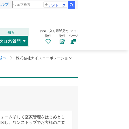
ヘルプ
アメトーク
検索
お気に入り
最近見た
マイ
知る
物件
物件
ページ
タログ/質問
城市
株式会社ナイスコーポレーション
フォームそして空家管理をはじめとし
に関し、ワンストップでお客様のご要