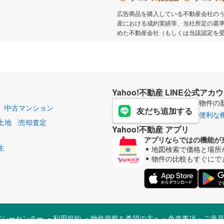
広告商品を購入している不動産会社の
産における成約実績等、当社所定の基
めた不動産会社（もしくは当該認定を
Yahoo!不動産 LINE公式アカ
物件の
中古マンション
友だち追加する
便利な
土地
売却査定
Yahoo!不動産 アプリ
アプリならではの機能が
生
地図検索で価格と場所
物件の比較もすぐにで
バシーセンター
利用規約
物件掲載を希望の方へ
免責事項
ご意