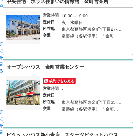
中央住宅 ポラス住まいの情報館 金町営業所
る
営業時間
10:00～19:00
定休日
火・水曜日
所在地
東京都葛飾区東金町1丁目27-6 オランジェテラスI
交通
常磐線（各駅停車） 「金町」駅 徒歩4分
詳
細
を
見
オープンハウス 金町営業センター
る
成約でもらえる
営業時間
-
定休日
-
所在地
東京都葛飾区東金町1丁目23-2 澁澤金町ビル2F
交通
常磐線（各駅停車） 「金町」駅 徒歩1分 北口より 京成金町線 「京成金町」駅 徒歩4分
詳
細
を
見
ピタットハウス新小岩店 スターツピタットハウス