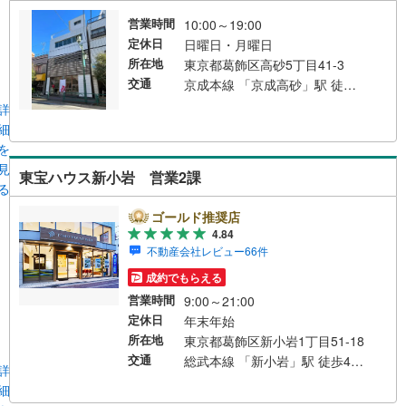
営業時間
10:00～19:00
定休日
日曜日・月曜日
所在地
東京都葛飾区高砂5丁目41-3
交通
京成本線 「京成高砂」駅 徒歩3分
詳
細
を
見
東宝ハウス新小岩 営業2課
る
ゴールド推奨店
4.84
不動産会社レビュー66件
成約でもらえる
営業時間
9:00～21:00
定休日
年末年始
所在地
東京都葛飾区新小岩1丁目51-18
交通
総武本線 「新小岩」駅 徒歩4分 自動車:首都高速環状中央線「平井大橋出入口」15分※店舗隣接で「タイムズ」コインパーキングございます。 総武線 「新小岩」駅 徒歩4分
詳
細