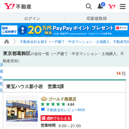
Yahoo!不動産
検索
通知
i
ログイン
ID新規取得
不動産会社を探す（一戸建て・中古マンション・土地購入、不動産売
東京都葛飾区
の会社一覧（一戸建て・中古マンション・土地購入、不
動産売却）
詳
細
14
社
を
見
東宝ハウス新小岩 営業3課
る
ゴールド推奨店
4.84
不動産会社レビュー66件
成約でもらえる
営業時間
9:00～21:00