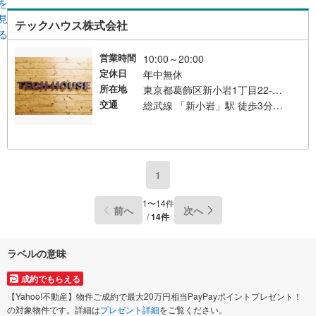
を
見
テックハウス株式会社
る
営業時間
10:00～20:00
定休日
年中無休
所在地
東京都葛飾区新小岩1丁目22-10 トーアファンシービル201
交通
総武線 「新小岩」駅 徒歩3分 南口より歩いて3分 総武本線 「新小岩」駅 徒歩3分
1
1〜14件
前へ
次へ
/
14件
ラベルの意味
成約でもらえる
【Yahoo!不動産】物件ご成約で最大20万円相当PayPayポイントプレゼント！
の対象物件です。詳細は
プレゼント詳細
をご覧ください。