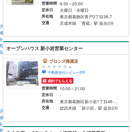
営業時間
9:30～20:00
定休日
火曜日・水曜日
所在地
東京都葛飾区青戸3丁目38-7
交通
京成本線 「青砥」駅 徒歩2分
詳
細
を
見
オープンハウス 新小岩営業センター
る
ブロンズ推奨店
--
不動産会社レビュー2件
成約でもらえる
営業時間
10:00～21:00
定休日
-
所在地
東京都葛飾区新小岩1丁目48-14 第3デリカビル1階
交通
総武本線 「新小岩」駅 徒歩2分
詳
細
を
見