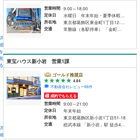
営業時間
9:00～18:00
定休日
水曜日 年末年始・夏季休暇・GW
所在地
東京都葛飾区東金町1丁目12‐1 廣川ビル地下1階
交通
常磐線（各駅停車） 「金町」駅 徒歩4分 京成金町線 「京成金町」駅 徒歩6分
詳
細
を
見
東宝ハウス新小岩 営業1課
る
ゴールド推奨店
4.84
不動産会社レビュー66件
成約でもらえる
営業時間
9:00～21:00
定休日
年末年始
所在地
東京都葛飾区新小岩1丁目51-18
交通
総武本線 「新小岩」駅 徒歩4分 自動車:首都高速環状中央線「平井大橋出入口」15分※店舗隣接で「タイムズ」コインパーキングございます。 総武線 「新小岩」駅 徒歩4分
詳
細