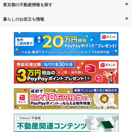
東京都の不動産情報を探す
暮らしのお役立ち情報
不動産・住宅
賃貸住宅
マンションカタログ
教えて！住まいの先生
新築マンション
中古マンション
新築一戸建て
中古一戸建て
注文住宅
土地
売却査定