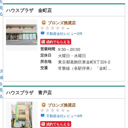
を
見
ハウスプラザ 金町店
る
ブロンズ推奨店
--
不動産会社レビュー2件
成約でもらえる
営業時間
9:30～20:00
定休日
火曜日・水曜日
所在地
東京都葛飾区東金町6丁目6-2
交通
常磐線（各駅停車） 「金町」駅 徒歩7分
詳
細
を
見
ハウスプラザ 青戸店
る
ブロンズ推奨店
--
不動産会社レビュー4件
成約でもらえる