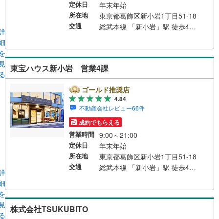
定休日
年末年始
所在地
東京都葛飾区新小岩1丁目51-18
交通
総武本線 「新小岩」駅 徒歩4分 自動車:首都高速環状中央線「平井大橋出入口」15分※店舗隣接で「タイムズ」コインパーキングございます。 総武線 「新小岩」駅 徒歩4分
詳
細
を
見
東宝ハウス新小岩 営業4課
る
ゴールド推奨店
4.84
不動産会社レビュー66件
成約でもらえる
営業時間
9:00～21:00
定休日
年末年始
所在地
東京都葛飾区新小岩1丁目51-18
交通
総武本線 「新小岩」駅 徒歩4分 自動車:首都高速環状中央線「平井大橋出入口」15分※店舗隣接で「タイムズ」コインパーキングございます。 総武線 「新小岩」駅 徒歩4分
詳
細
を
見
株式会社TSUKUBITO
る