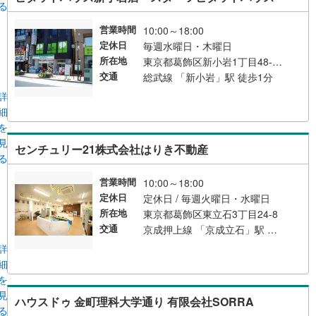
る
営業時間
10:00～18:00
定休日
毎週水曜日・木曜日
所在地
東京都葛飾区新小岩1丁目48-8 イトービル 2階
交通
総武線 「新小岩」駅 徒歩1分
詳
細
を
見
センチュリー21株式会社はりき不動産
る
営業時間
10:00～18:00
定休日
定休日 / 毎週火曜日・水曜日
所在地
東京都葛飾区東立石3丁目24-8
交通
京成押上線 「京成立石」駅 徒歩3分 総武本線 「新小岩」駅 バス14分 忍橋 バス停下車 徒歩9分 東京メトロ千代田線 「綾瀬」駅 バス26分 渋江公園 バス停下車 徒歩6分
詳
細
を
見
ハウスドゥ 金町理科大学通り 有限会社SORRA
る